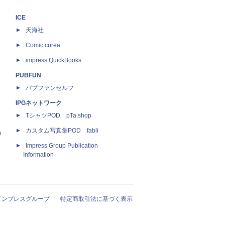
ICE
天海社
ス
Comic curea
impress QuickBooks
PUBFUN
パブファンセルフ
IPGネットワーク
TシャツPOD pTa.shop
カスタム写真集POD fabli
e
Impress Group Publication
Information
インプレスグループ
特定商取引法に基づく表示