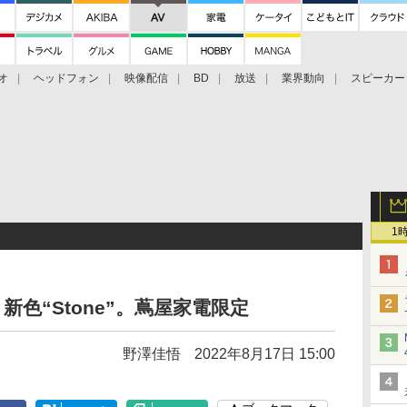
オ
ヘッドフォン
映像配信
BD
放送
業界動向
スピーカー
ェクタ
PS4
BDプレーヤー
映像配信
BD
1
新色“Stone”。蔦屋家電限定
野澤佳悟
2022年8月17日 15:00