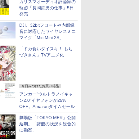
カリスマオーディオ評論家の
軌跡「長岡鉄男の仕事」5日
発売
DJI、32bitフロートや内部録
音に対応したワイヤレスミニ
マイク「Mic Mini 2S」
「ドカ食いダイスキ！ もち
づきさん」TVアニメ化
今日みつけたお買い得品
アンカー“ウルトラノイキャ
ン2.0”イヤフォンが25%
OFF。Amazonタイムセール
劇場版「TOKYO MER」公開
延期。「諸般の状況を総合的
に勘案」