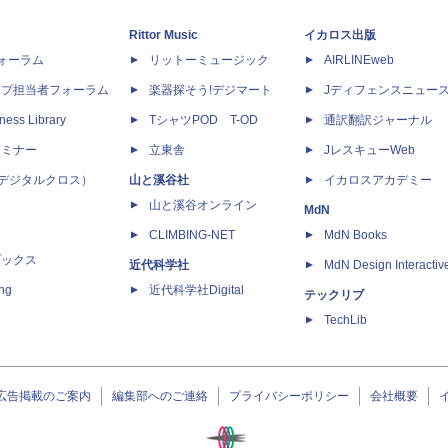
Rittor Music
イカロス出版
dフォーラム
リットーミュージック
AIRLINEweb
ップ担当者フォーラム
楽器探そう!デジマート
Jディフェンスニュー
ness Library
TシャツPOD T-OD
通訳翻訳ジャーナル
セミナー
立東舎
JレスキューWeb
 X（デジタルクロス）
山と溪谷社
イカロスアカデミー
山と溪谷オンライン
MdN
CLIMBING-NET
MdN Books
ブックス
近代科学社
MdN Design Interactiv
ing
近代科学社Digital
テックリブ
TechLib
広告掲載のご案内
編集部へのご連絡
プライバシーポリシー
会社概要