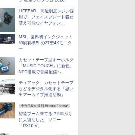
ク 夜空プログラム 2026」
LIFEEAR、高透明度レジン採
用で、フェイスプレート着せ
替え可能なイヤフォン
「Nova Shell」
MSI、世界初インクジェット
印刷有機ELの27型4Kモニタ
ー
カセットテープ型キーホルダ
「MUSIC TOUCH」に新色。
NFC搭載で音楽配信へ
ティアック、カセットテープ
などをデジタル化する「思い
出アーカイブ推進活動」
小寺信良の週刊 Electric Zooma!
望遠ブーム来てる!? 9年ぶり
に大復活した、ソニー
「RX10 V」