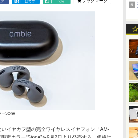
ブックマーク
ェア
はてブ
note
ーStone
がないイヤカフ型の完全ワイヤレスイヤフォン「AM-
限定カラー“Stone”を9月2日より発売する。価格は