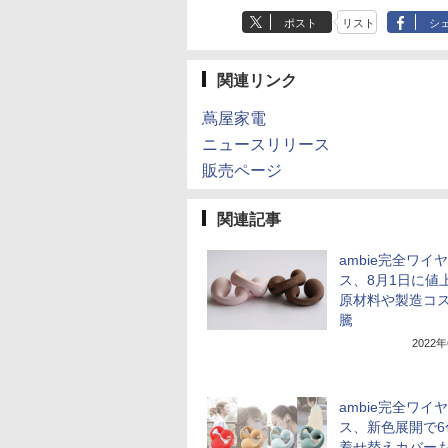
ポスト
リスト
シ
関連リンク
蔦屋家電
ニュースリリース
販売ページ
関連記事
ambie完全ワイ
ス、8月1日に値
原材料や製造コ
騰
2022
ambie完全ワイ
ス、新色展開で6
着せ替えカバー