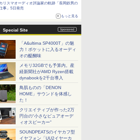
カリスマオーディオ評論家の軌跡「長岡鉄男の
仕事」5日発売
もっと見る
Special Site
「A&ultima SP4000T」の魅
力！ポケットに入るオーディ
オの醍醐味
メモリ32GBでも予算内。産
経新聞社がAMD Ryzen搭載
dynabookを2千台導入
鳥肌ものの「DENON
HOME」サウンドを体感し
た！
クリエイティブが作った2万
円台の“小さなピュアオーデ
ィオスピーカー”
SOUNDPEATSのイヤカフ型
イヤフォン「UU2イヤーカ