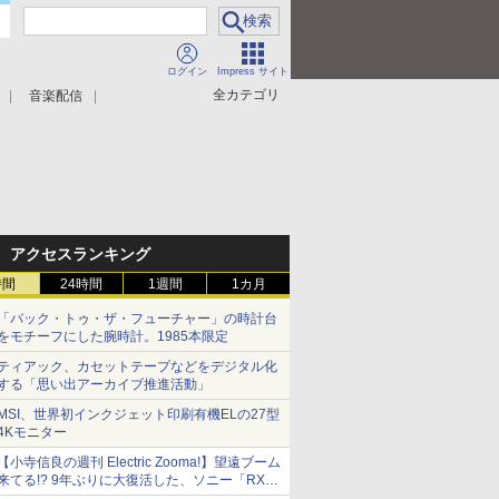
ログイン
Impress サイト
全カテゴリ
音楽配信
アクセスランキング
時間
24時間
1週間
1カ月
「バック・トゥ・ザ・フューチャー」の時計台
をモチーフにした腕時計。1985本限定
ティアック、カセットテープなどをデジタル化
する「思い出アーカイブ推進活動」
MSI、世界初インクジェット印刷有機ELの27型
4Kモニター
【小寺信良の週刊 Electric Zooma!】望遠ブーム
来てる!? 9年ぶりに大復活した、ソニー「RX10
V」