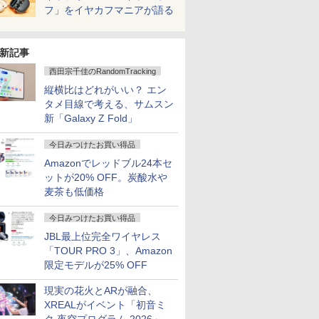
フ」をイヤカフマニアが語る
新記事
西田宗千佳のRandomTracking
縦横比はどれがいい？ エン
タメ目線で考える、サムスン
新「Galaxy Z Fold」
今日みつけたお買い得品
Amazonでレッドブル24本セ
ットが20% OFF。炭酸水や
麦茶も低価格
今日みつけたお買い得品
JBL最上位完全ワイヤレス
「TOUR PRO 3」、Amazon
限定モデルが25% OFF
現実の花火とARが融合、
XREALがイベント「初音ミ