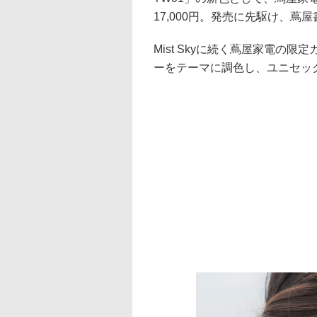
17,000円。発売に先駆け、
Mist Skyに続く蔦屋家電の
ーをテーマに調色し、ユニセッ