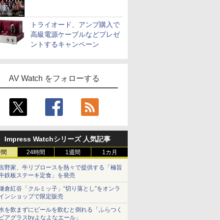
トライオード、アンプ購入で
高級電源ケーブルなどプレゼ
ントするキャンペーン
AV Watch をフォローする
Impress Watchシリーズ 人気記事
時間
24時間
1週間
1カ月
吉野家、牛リブロースを熱々で提供する「極旨
牛鉄板ステーキ定食」を発売
鎌倉紅谷「クルミッ子」“切り落とし”をオンラ
インショップで限定販売
水を飲まずにビールを飲むと倒れる「ふらつく
ビアグラスbyよなよなエール」