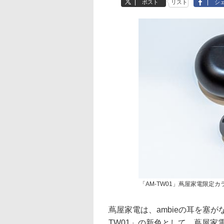
ポスト
リスト
シ
「AM-TW01」蔦屋家電限定カラ
蔦屋家電は、ambieの耳を塞
TW01」の新色として、蔦屋家電