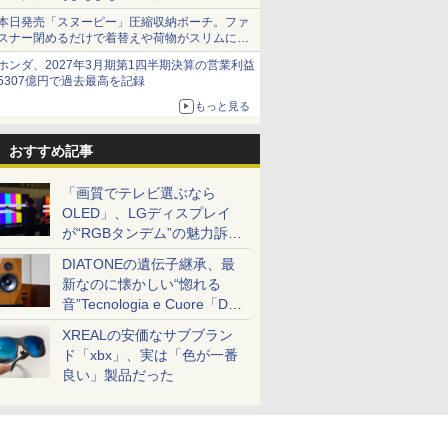
本日発売「スヌーピー」圧縮収納ポーチ。ファ
スナー閉めるだけで着替えや荷物がスリムにま
とまる
ホンダ、2027年3月期第1四半期決算の営業利益
5307億円で過去最高を記録
もっと見る
おすすめ記事
「画質でテレビ選ぶなら
OLED」、LGディスプレイ
が“RGBタンデム”の魅力訴
求。液晶とのガチ比較も
DIATONEの遺伝子継承、最
新なのに懐かしい“惚れる
音”Tecnologia e Cuore「DS-
TC52B」を聴く
XREALの安価なサブブラン
ド「xbx」、実は「色が一番
良い」製品だった