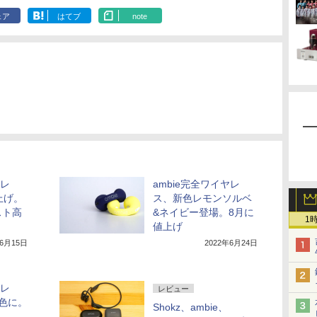
ェア
はてブ
note
ヤレ
ambie完全ワイヤレ
上げ。
ス、新色レモンソルベ
スト高
&ネイビー登場。8月に
1
値上げ
年6月15日
2022年6月24日
ヤレ
レビュー
色に。
Shokz、ambie、
も