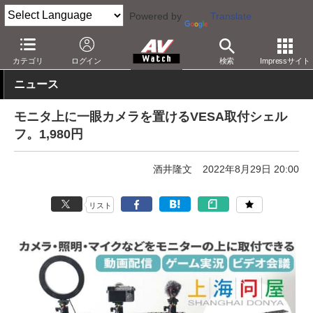
Powered by
Translate
AV Watch
製品
AV周辺機器
カテゴリ
ログイン
検索
Impressサイト
ニュース
モニタ上に一眼カメラを置けるVESA取付シェル
フ。1,980円
酒井隆文
2022年8月29日 20:00
リスト