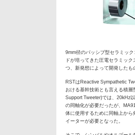
9mm径のパッシブ型セラミックコー
ドが培ってきた圧電セラミック
つ、新発想によって開発したも
RSTはReactive Sympath
おける基幹技術とも言える積層型圧電
Support Tweeter)では
の同軸化が必要だったが、MA9
体に使用するために同軸上から
イーターが必要となった。
そこで、シンバルやオルゴール