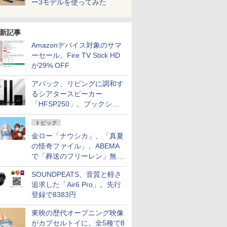
ー3モデルを使ってみた
新記事
Amazonデバイス対象のサマ
ーセール。Fire TV Stick HD
が29% OFF
アバック、リビングに調和す
るシアタースピーカー
「HFSP250」。ブックシェ
ルフはペア3万円以下
トピック
金ロー「ナウシカ」、「真夏
の怪奇ファイル」、ABEMA
で「葬送のフリーレン」無料
配信など。夏の特番・配信情
SOUNDPEATS、音質と軽さ
報
追求した「Air6 Pro」。先行
登録で8383円
東映の歴代オープニング映像
がカプセルトイに。全5種で8