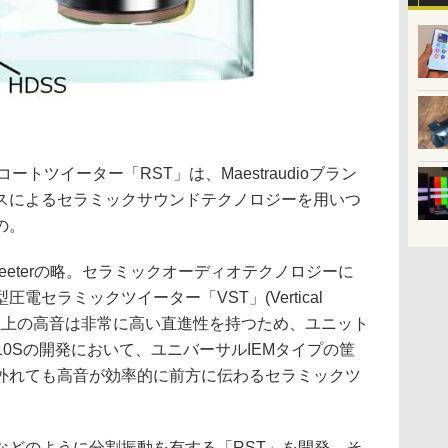
トツイーター「RST」は、Maestraudioブラン
スによるセラミックサウンドテクノロジーを用いつ
の。
etic Tweeterの略。セラミックオーディオテクノロジーに
セラミックツイーター「VST」(Vertical
、20kHz以上の高音は非常に高い直進性を持つため、ユニット
10Sの開発において、ユニバーサルIEMタイプの筐
外れても高音が効率的に前方に伝わるセラミックツ
などのように分割振動を有する「RST」を開発。そ