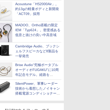
Acoustune「HS2000Air」。
約13gの軽量ボディと新開発
「ACT09」採用
MADOO、Ortho搭載の限定
IEM「Typ624」。密度感ある
低音と抜けの良い中高音域
Cambridge Audio、ブックシ
ェルフスピーカなど8製品を
一挙発売
Brise Audio“究極ポータブル
オーディオFUGAKU”に10周
年記念モデル。経路を
NISHIKIで統一。400万円
SilentPower、軍事レーダー
技術から着想したノイキャン
搭載電源コンディショナー
「AC iPurifier2」