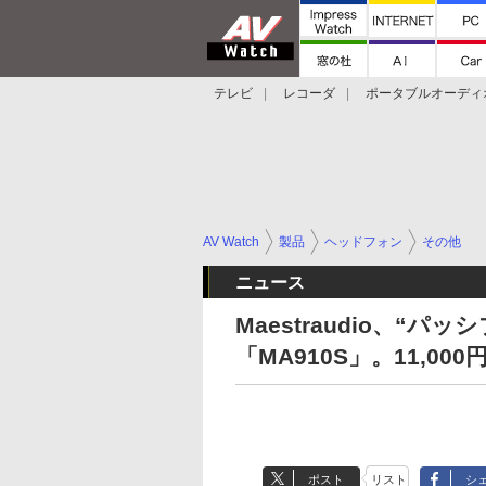
テレビ
レコーダ
ポータブルオーディ
スマートスピーカー
デジカメ
プロジ
AV Watch
製品
ヘッドフォン
その他
ニュース
Maestraudio、“
「MA910S」。11,000
ポスト
リスト
シ