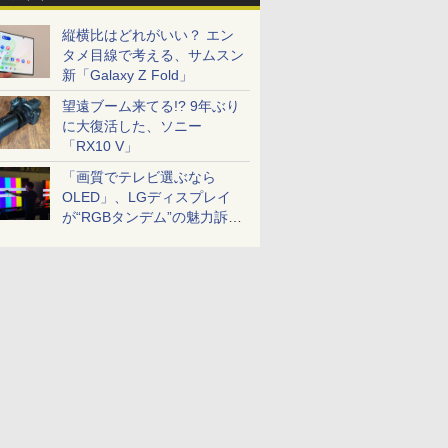
縦横比はどれがいい？ エン
タメ目線で考える、サムスン
新「Galaxy Z Fold」
望遠ブーム来てる!? 9年ぶり
に大復活した、ソニー
「RX10 V」
「画質でテレビ選ぶなら
OLED」、LGディスプレイ
が“RGBタンデム”の魅力訴
求。液晶とのガチ比較も