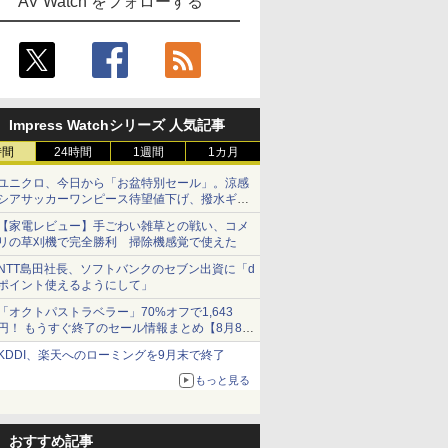
AV Watch をフォローする
Impress Watchシリーズ 人気記事
時間
24時間
1週間
1カ月
ユニクロ、今日から「お盆特別セール」。涼感
シアサッカーワンピース待望値下げ、撥水ギア
ショーツは1990円に
【家電レビュー】手ごわい雑草との戦い、コメ
リの草刈機で完全勝利 掃除機感覚で使えた
NTT島田社長、ソフトバンクのセブン出資に「d
ポイント使えるようにして」
「オクトパストラベラー」70%オフで1,643
円！ もうすぐ終了のセール情報まとめ【8月8日
更新】
KDDI、楽天へのローミングを9月末で終了
ニンテンドーeショップでは「大神 絶景版」が
67%オフで990円
もっと見る
おすすめ記事