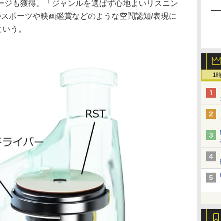
ージも獲得。「ジャンルを選ばず心地よいリスニン
eスポーツや映画鑑賞などのような空間認知/表現に
という。
1