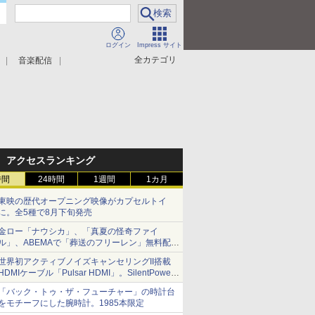
ログイン
Impress サイト
全カテゴリ
音楽配信
アクセスランキング
時間
24時間
1週間
1カ月
東映の歴代オープニング映像がカプセルトイ
に。全5種で8月下旬発売
金ロー「ナウシカ」、「真夏の怪奇ファイ
ル」、ABEMAで「葬送のフリーレン」無料配信
など。夏の特番・配信情報
世界初アクティブノイズキャンセリングII搭載
HDMIケーブル「Pulsar HDMI」。SilentPower
から
「バック・トゥ・ザ・フューチャー」の時計台
をモチーフにした腕時計。1985本限定