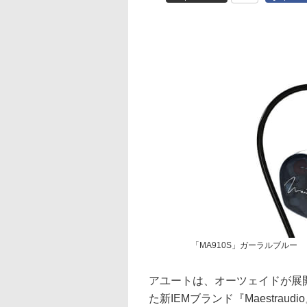
「MA910S」ガーラルブルー
アユートは、オーツェイドが展
た新IEMブランド『Maestra