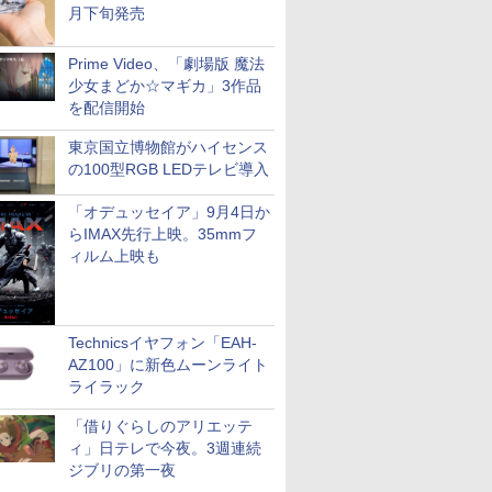
月下旬発売
Prime Video、「劇場版 魔法
少女まどか☆マギカ」3作品
を配信開始
東京国立博物館がハイセンス
の100型RGB LEDテレビ導入
「オデュッセイア」9月4日か
らIMAX先行上映。35mmフ
ィルム上映も
Technicsイヤフォン「EAH-
AZ100」に新色ムーンライト
ライラック
「借りぐらしのアリエッテ
ィ」日テレで今夜。3週連続
ジブリの第一夜