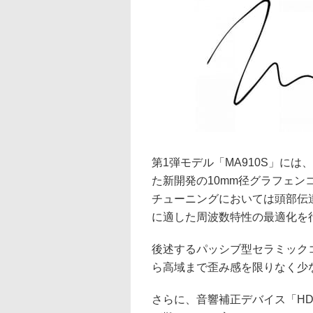
第1弾モデル「MA910S」に
た新開発の10mm径グラフェ
チューニングにおいては頭部伝
に適した周波数特性の最適化を
後述するパッシブ型セラミック
ら高域まで歪み感を限りなく少
さらに、音響補正デバイス「H