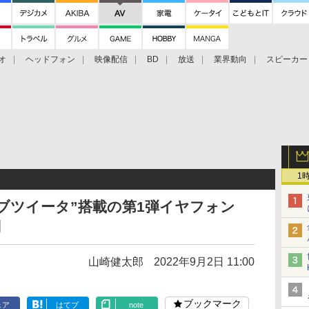
オ
ヘッドフォン
映像配信
BD
放送
業界動向
スピーカー
ェクタ
PS4
BDプレーヤー
映像配信
BD
1
パッシブツイータ”搭載の第1弾イヤフォン
円
山崎健太郎
2022年9月2日 11:00
ブックマーク
ェア
はてブ
note