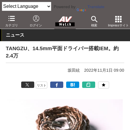
Powered by
Translate
AV Watch
製品
ヘッドフォン
その他
カテゴリ
ログイン
検索
Impressサイト
ニュース
TANGZU、14.5mm平面ドライバー搭載IEM。約
2.4万
坂田絃
2022年11月1日 09:00
リスト