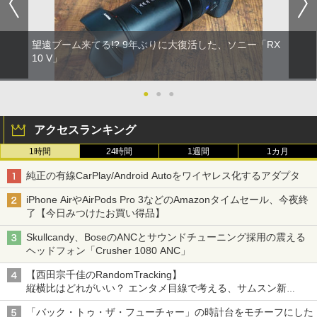
望遠ブーム来てる!? 9年ぶりに大復活した、ソニー「RX
10 V」
●
●
●
アクセスランキング
1時間
24時間
1週間
1カ月
純正の有線CarPlay/Android Autoをワイヤレス化するアダプタ
iPhone AirやAirPods Pro 3などのAmazonタイムセール、今夜終
了【今日みつけたお買い得品】
Skullcandy、BoseのANCとサウンドチューニング採用の震える
ヘッドフォン「Crusher 1080 ANC」
【西田宗千佳のRandomTracking】
縦横比はどれがいい？ エンタメ目線で考える、サムスン新
「Galaxy Z Fold」
「バック・トゥ・ザ・フューチャー」の時計台をモチーフにした