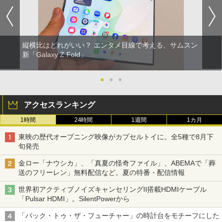
縦横比はどれがいい？ エンタメ目線で考える、サムスン
新「Galaxy Z Fold」
●
●
●
アクセスランキング
1時間
24時間
1週間
1カ月
東映の歴代オープニング映像がカプセルトイに。全5種で8月下
旬発売
金ロー「ナウシカ」、「真夏の怪奇ファイル」、ABEMAで「葬
送のフリーレン」無料配信など。夏の特番・配信情報
世界初アクティブノイズキャンセリングII搭載HDMIケーブル
「Pulsar HDMI」。SilentPowerから
「バック・トゥ・ザ・フューチャー」の時計台をモチーフにした