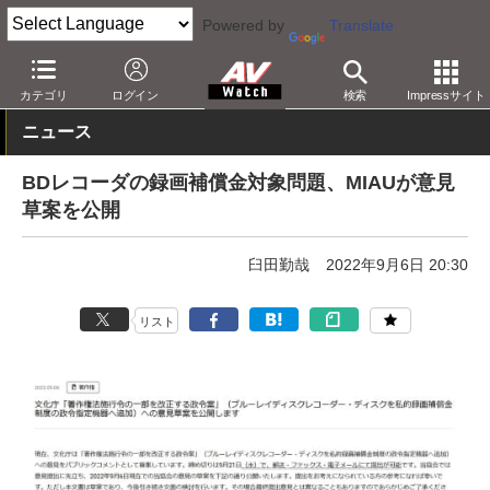
Powered by
Translate
AV Watch
動向
業界動向
カテゴリ
ログイン
検索
Impressサイト
ニュース
BDレコーダの録画補償金対象問題、MIAUが意見
草案を公開
臼田勤哉
2022年9月6日 20:30
リスト