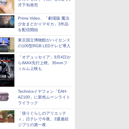
月下旬発売
Prime Video、「劇場版 魔法
少女まどか☆マギカ」3作品
を配信開始
東京国立博物館がハイセンス
の100型RGB LEDテレビ導入
「オデュッセイア」9月4日か
らIMAX先行上映。35mmフ
ィルム上映も
Technicsイヤフォン「EAH-
AZ100」に新色ムーンライト
ライラック
「借りぐらしのアリエッテ
ィ」日テレで今夜。3週連続
ジブリの第一夜