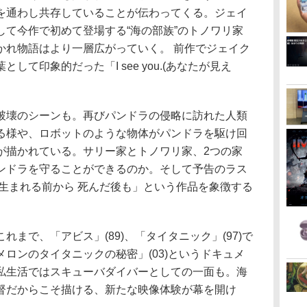
を通わし共存していることが伝わってくる。ジェイ
して今作で初めて登場する“海の部族”のトノワリ家
かれ物語はより一層広がっていく。 前作でジェイク
て印象的だった「I see you.(あなたが見え
破壊のシーンも。再びパンドラの侵略に訪れた人類
る様や、ロボットのような物体がパンドラを駆け回
が描かれている。サリー家とトノワリ家、2つの家
ンドラを守ることができるのか。そして予告のラス
生まれる前から 死んだ後も」という作品を象徴する
まで、「アビス」(89)、「タイタニック」(97)で
ロンのタイタニックの秘密」(03)というドキュメ
私生活ではスキューバダイバーとしての一面も。海
督だからこそ描ける、新たな映像体験が幕を開け