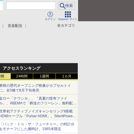
ログイン
Impress サイト
全カテゴリ
音楽配信
アクセスランキング
時間
24時間
1週間
1カ月
東映の歴代オープニング映像がカプセルトイ
に。全5種で8月下旬発売
金ロー「ナウシカ」、「真夏の怪奇ファイ
ル」、ABEMAで「葬送のフリーレン」無料配信
など。夏の特番・配信情報
世界初アクティブノイズキャンセリングII搭載
HDMIケーブル「Pulsar HDMI」。SilentPower
から
「バック・トゥ・ザ・フューチャー」の時計台
をモチーフにした腕時計。1985本限定