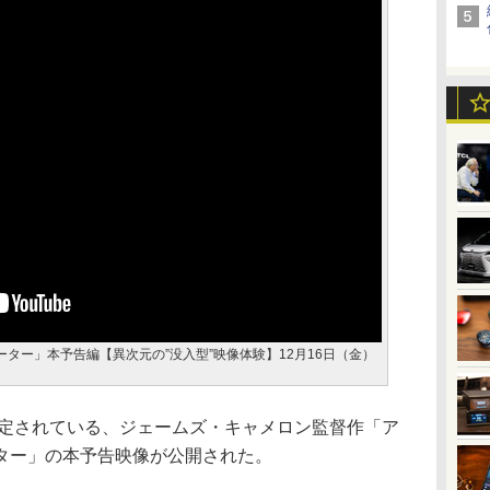
ター」本予告編【異次元の”没入型”映像体験】12月16日（金）
予定されている、ジェームズ・キャメロン監督作「ア
ター」の本予告映像が公開された。