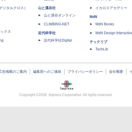
 X（デジタルクロス）
山と溪谷社
イカロスアカデミー
山と溪谷オンライン
MdN
CLIMBING-NET
MdN Books
ブックス
近代科学社
MdN Design Interactiv
ing
近代科学社Digital
テックリブ
TechLib
広告掲載のご案内
編集部へのご連絡
プライバシーポリシー
会社概要
Copyright ©
2026
Impress Corporation. All rights reserved.