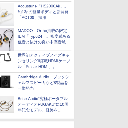
Acoustune「HS2000Air」。
約13gの軽量ボディと新開発
「ACT09」採用
MADOO、Ortho搭載の限定
IEM「Typ624」。密度感ある
低音と抜けの良い中高音域
世界初アクティブノイズキャ
ンセリングII搭載HDMIケーブ
ル「Pulsar HDMI」。
SilentPowerから
Cambridge Audio、ブックシ
ェルフスピーカなど8製品を
一挙発売
Brise Audio“究極ポータブル
オーディオFUGAKU”に10周
年記念モデル。経路を
NISHIKIで統一。400万円