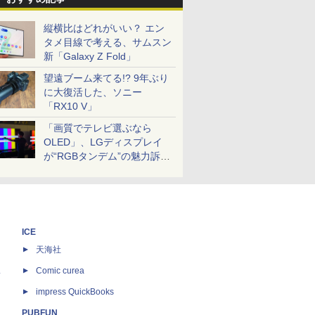
縦横比はどれがいい？ エン
タメ目線で考える、サムスン
新「Galaxy Z Fold」
望遠ブーム来てる!? 9年ぶり
に大復活した、ソニー
「RX10 V」
「画質でテレビ選ぶなら
OLED」、LGディスプレイ
が“RGBタンデム”の魅力訴
求。液晶とのガチ比較も
ICE
天海社
ス
Comic curea
impress QuickBooks
PUBFUN