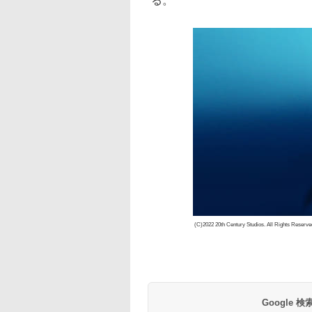
る。
(C)2022 20th Century Studios. All Rights Reserve
Google