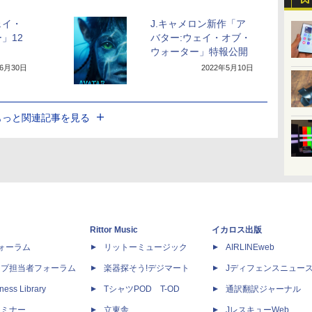
ェイ・
J.キャメロン新作「ア
」12
バター:ウェイ・オブ・
ウォーター」特報公開
年6月30日
2022年5月10日
もっと関連記事を見る
Rittor Music
イカロス出版
dフォーラム
リットーミュージック
AIRLINEweb
ップ担当者フォーラム
楽器探そう!デジマート
Jディフェンスニュー
ness Library
TシャツPOD T-OD
通訳翻訳ジャーナル
セミナー
立東舎
JレスキューWeb