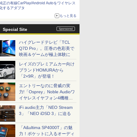
純正の有線CarPlay/Android Autoをワイヤレス
化するアダプタ
もっと見る
Special Site
ハイグレードテレビ「TCL
Q7D Pro」。圧巻の色彩美で
映画＆ゲームが極上体験に
レイズのプレミアムカー向け
ブランドHOMURAから
「2×9R」が登場！
エントリーなのに脅威の実
力!「Osprey」Noble Audioワ
イヤレスイヤフォン4機種を
一気に聴く
iFi audio主力「NEO Stream
3」「NEO iDSD 3」に迫る
「A&ultima SP4000T」の魅
力！ポケットに入るオーディ