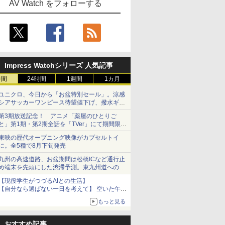
AV Watch をフォローする
Impress Watchシリーズ 人気記事
時間
24時間
1週間
1カ月
ユニクロ、今日から「お盆特別セール」。涼感
シアサッカーワンピース待望値下げ、撥水ギア
ショーツは1990円に
第3期放送記念！ アニメ「薬屋のひとりご
と」第1期・第2期全話を「TVer」にて期間限定
で順次無料配信開始
東映の歴代オープニング映像がカプセルトイ
に。全5種で8月下旬発売
九州の高速道路、お盆期間は松橋ICなど通行止
め端末を先頭にした渋滞予測。東九州道への迂
回は料金調整を実施
【現役学生がつづるAIとの生活】
【自分なら選ばない一日を考えて】 空いた午後
をチャッピーに捧げたら、思わぬ絶景に出会っ
もっと見る
た話
おすすめ記事