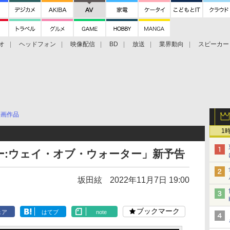
オ
ヘッドフォン
映像配信
BD
放送
業界動向
スピーカー
ェクタ
PS4
BDプレーヤー
映像配信
BD
映画作品
1
ター:ウェイ・オブ・ウォーター」新予告
坂田絃
2022年11月7日 19:00
ブックマーク
ェア
はてブ
note