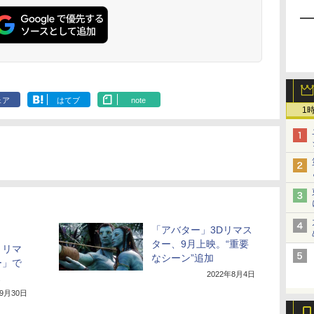
ェア
はてブ
note
1
「アバター」3Dリマス
ター、9月上映。“重要
。リマ
なシーン”追加
ー」で
2022年8月4日
よ
年9月30日