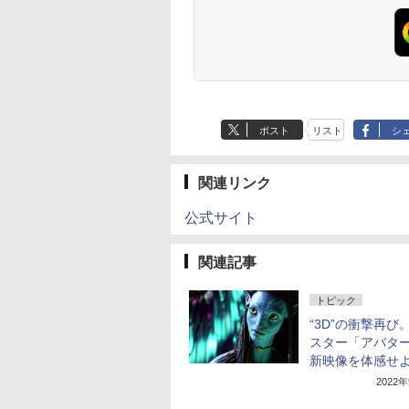
ポスト
リスト
シ
関連リンク
公式サイト
関連記事
トピック
“3D”の衝撃再び
スター「アバタ
新映像を体感せ
2022