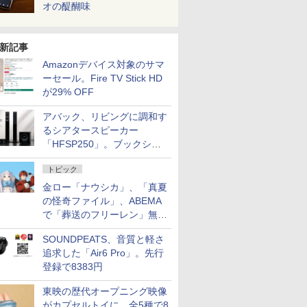
オの醍醐味
新記事
Amazonデバイス対象のサマ
ーセール。Fire TV Stick HD
が29% OFF
アバック、リビングに調和す
るシアタースピーカー
「HFSP250」。ブックシェ
ルフはペア3万円以下
トピック
金ロー「ナウシカ」、「真夏
の怪奇ファイル」、ABEMA
で「葬送のフリーレン」無料
配信など。夏の特番・配信情
SOUNDPEATS、音質と軽さ
報
追求した「Air6 Pro」。先行
登録で8383円
東映の歴代オープニング映像
がカプセルトイに。全5種で8