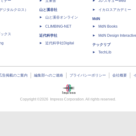
セミナー
立東舎
JレスキューWeb
 X（デジタルクロス）
山と溪谷社
イカロスアカデミー
山と溪谷オンライン
MdN
CLIMBING-NET
MdN Books
ブックス
近代科学社
MdN Design Interactiv
ing
近代科学社Digital
テックリブ
TechLib
広告掲載のご案内
編集部へのご連絡
プライバシーポリシー
会社概要
Copyright ©
2026
Impress Corporation. All rights reserved.