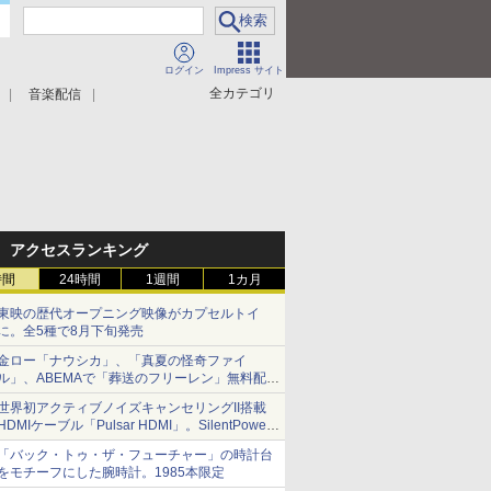
ログイン
Impress サイト
全カテゴリ
音楽配信
アクセスランキング
時間
24時間
1週間
1カ月
東映の歴代オープニング映像がカプセルトイ
に。全5種で8月下旬発売
金ロー「ナウシカ」、「真夏の怪奇ファイ
ル」、ABEMAで「葬送のフリーレン」無料配信
など。夏の特番・配信情報
世界初アクティブノイズキャンセリングII搭載
HDMIケーブル「Pulsar HDMI」。SilentPower
から
「バック・トゥ・ザ・フューチャー」の時計台
をモチーフにした腕時計。1985本限定