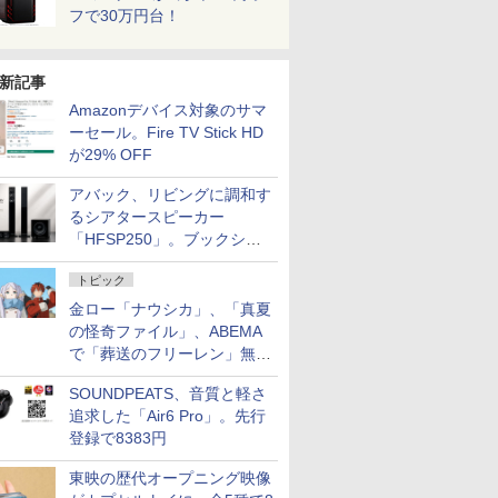
フで30万円台！
新記事
Amazonデバイス対象のサマ
ーセール。Fire TV Stick HD
が29% OFF
アバック、リビングに調和す
るシアタースピーカー
「HFSP250」。ブックシェ
ルフはペア3万円以下
トピック
金ロー「ナウシカ」、「真夏
の怪奇ファイル」、ABEMA
で「葬送のフリーレン」無料
配信など。夏の特番・配信情
SOUNDPEATS、音質と軽さ
報
追求した「Air6 Pro」。先行
登録で8383円
東映の歴代オープニング映像