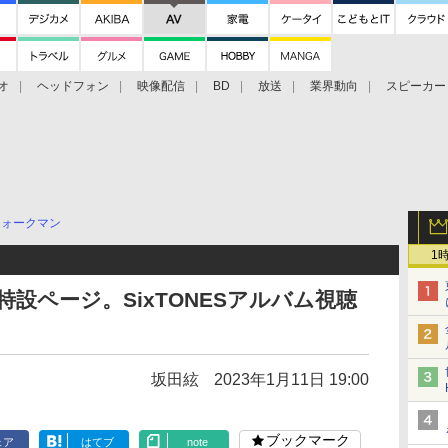
オ
ヘッドフォン
映像配信
BD
放送
業界動向
スピーカー
ェクタ
PS4
BDプレーヤー
映像配信
BD
ウォークマン
1
ES特設ページ。SixTONESアルバム視聴
坂田絃
2023年1月11日 19:00
ブックマーク
ェア
はてブ
note