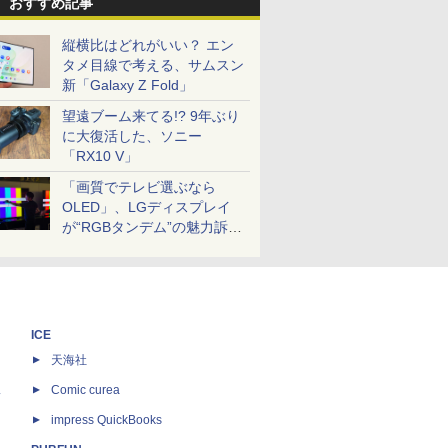
おすすめ記事
縦横比はどれがいい？ エン
タメ目線で考える、サムスン
新「Galaxy Z Fold」
望遠ブーム来てる!? 9年ぶり
に大復活した、ソニー
「RX10 V」
「画質でテレビ選ぶなら
OLED」、LGディスプレイ
が“RGBタンデム”の魅力訴
求。液晶とのガチ比較も
ICE
天海社
ス
Comic curea
impress QuickBooks