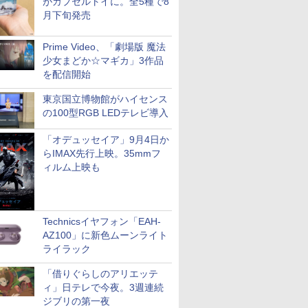
がカプセルトイに。全5種で8
月下旬発売
Prime Video、「劇場版 魔法
少女まどか☆マギカ」3作品
を配信開始
東京国立博物館がハイセンス
の100型RGB LEDテレビ導入
「オデュッセイア」9月4日か
らIMAX先行上映。35mmフ
ィルム上映も
Technicsイヤフォン「EAH-
AZ100」に新色ムーンライト
ライラック
「借りぐらしのアリエッテ
ィ」日テレで今夜。3週連続
ジブリの第一夜