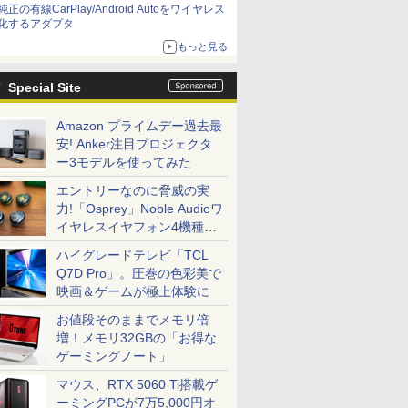
純正の有線CarPlay/Android Autoをワイヤレス
化するアダプタ
もっと見る
Special Site
Amazon プライムデー過去最
安! Anker注目プロジェクタ
ー3モデルを使ってみた
エントリーなのに脅威の実
力!「Osprey」Noble Audioワ
イヤレスイヤフォン4機種を
一気に聴く
ハイグレードテレビ「TCL
Q7D Pro」。圧巻の色彩美で
映画＆ゲームが極上体験に
お値段そのままでメモリ倍
増！メモリ32GBの「お得な
ゲーミングノート」
マウス、RTX 5060 Ti搭載ゲ
ーミングPCが7万5,000円オ