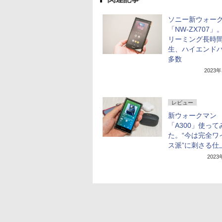
ソニー新ウォー
「NW-ZX707」
リーミング長時
生、ハイエンド
多数
2023
レビュー
新ウォークマン
「A300」使って
た。“今は完全ワ
ス派”に刺さる仕
202