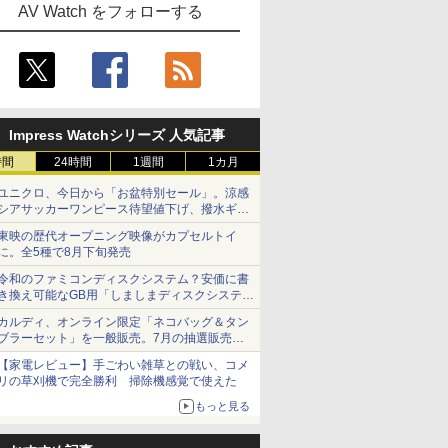
AV Watch をフォローする
Impress Watchシリーズ 人気記事
時間
24時間
1週間
1カ月
ユニクロ、今日から「お盆特別セール」。涼感
シアサッカーワンピース待望値下げ、撥水ギア
ショーツは1990円に
東映の歴代オープニング映像がカプセルトイ
に。全5種で8月下旬発売
令和のファミコンディスクシステム？安価に書
き換え可能なGB用「しましまディスクシステ
ム」
カルディ、オンライン限定「ネコバッグ＆タン
ブラーセット」を一般販売。7月の抽選販売の
当選無効分
【家電レビュー】手ごわい雑草との戦い、コメ
リの草刈機で完全勝利 掃除機感覚で使えた
もっと見る