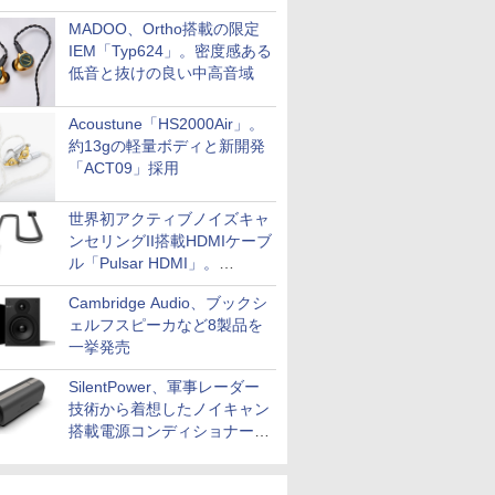
MADOO、Ortho搭載の限定
IEM「Typ624」。密度感ある
低音と抜けの良い中高音域
Acoustune「HS2000Air」。
約13gの軽量ボディと新開発
「ACT09」採用
世界初アクティブノイズキャ
ンセリングII搭載HDMIケーブ
ル「Pulsar HDMI」。
SilentPowerから
Cambridge Audio、ブックシ
ェルフスピーカなど8製品を
一挙発売
SilentPower、軍事レーダー
技術から着想したノイキャン
搭載電源コンディショナー
「AC iPurifier2」