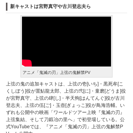
新キャストは宮野真守や古川登志夫ら
アニメ「鬼滅の刃」上弦の鬼解禁PV
上弦の鬼の追加キャストは、上弦の壱[いち]・黒死牟[こ
くしぼう]役が置鮎龍太郎、上弦の弐[に]・童磨[どうま]役
が宮野真守、上弦の肆[し]・半天狗[はんてんぐ]役が古川
登志夫、上弦の伍[ご]・玉壺[ぎょっこ]役が鳥海浩輔。い
ずれも公開中の映画「ワールドツアー上映『鬼滅の刃』
上弦集結、そして刀鍛冶の里へ」で初登場している。公
式YouTubeでは、『アニメ「鬼滅の刃」上弦の鬼解禁P