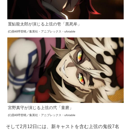
置鮎龍太郎が演じる上弦の壱「黒死牟」
(C)吾峠呼世晴／集英社・アニプレックス・ufotable
宮野真守が演じる上弦の弐「童磨」
(C)吾峠呼世晴／集英社・アニプレックス・ufotable
そして2月12日には、新キャストを含む上弦の鬼役7名