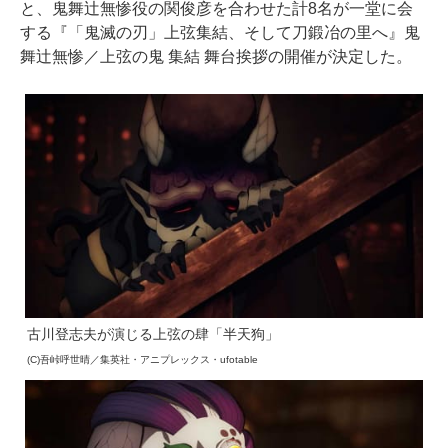
と、鬼舞辻無惨役の関俊彦を合わせた計8名が一堂に会
する『「鬼滅の刃」上弦集結、そして刀鍛冶の里へ』鬼
舞辻無惨／上弦の鬼 集結 舞台挨拶の開催が決定した。
古川登志夫が演じる上弦の肆「半天狗」
(C)吾峠呼世晴／集英社・アニプレックス・ufotable