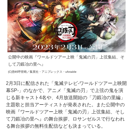
公開中の映画『ワールドツアー上映「鬼滅の刃」上弦集結、そ
して刀鍛冶の里へ』
(C)吾峠呼世晴／集英社・アニプレックス・ufotable
2月3日に配信された「鬼滅テレビ-ワールドツアー上映開
幕SP-」のなかで、アニメ「鬼滅の刃」で上弦の鬼を演
じる新キャスト4名や、4月放送開始の「刀鍛冶の里編」
主題歌と担当アーティストが発表された。また公開中の
映画『ワールドツアー上映「鬼滅の刃」上弦集結、そし
て刀鍛冶の里へ』の舞台挨拶、ロサンゼルスで行なわれ
る舞台挨拶の無料生配信なども決まっている。