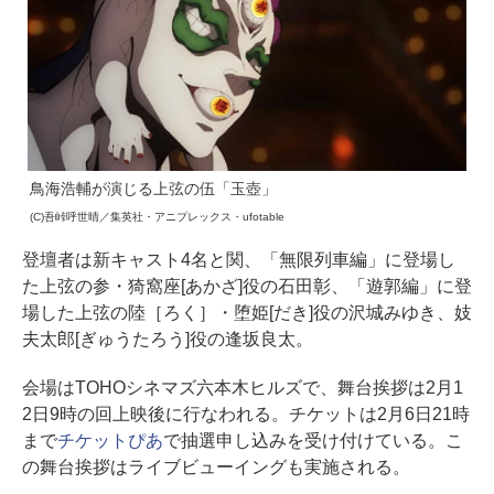
鳥海浩輔が演じる上弦の伍「玉壺」
(C)吾峠呼世晴／集英社・アニプレックス・ufotable
登壇者は新キャスト4名と関、「無限列車編」に登場し
た上弦の参・猗窩座[あかざ]役の石田彰、「遊郭編」に登
場した上弦の陸［ろく］・堕姫[だき]役の沢城みゆき、妓
夫太郎[ぎゅうたろう]役の逢坂良太。
会場はTOHOシネマズ六本木ヒルズで、舞台挨拶は2月1
2日9時の回上映後に行なわれる。チケットは2月6日21時
まで
チケットぴあ
で抽選申し込みを受け付けている。こ
の舞台挨拶はライブビューイングも実施される。