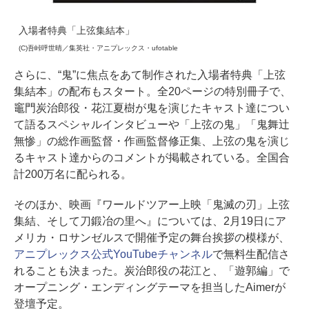
入場者特典「上弦集結本」
(C)吾峠呼世晴／集英社・アニプレックス・ufotable
さらに、“鬼”に焦点をあて制作された入場者特典「上弦
集結本」の配布もスタート。全20ページの特別冊子で、
竈門炭治郎役・花江夏樹が鬼を演じたキャスト達につい
て語るスペシャルインタビューや「上弦の鬼」「鬼舞辻󠄀
無惨」の総作画監督・作画監督修正集、上弦の鬼を演じ
るキャスト達からのコメントが掲載されている。全国合
計200万名に配られる。
そのほか、映画『ワールドツアー上映「鬼滅の刃」上弦
集結、そして刀鍛冶の里へ』については、2月19日にア
メリカ・ロサンゼルスで開催予定の舞台挨拶の模様が、
アニプレックス公式YouTubeチャンネル
で無料生配信さ
れることも決まった。炭治郎役の花江と、「遊郭編」で
オープニング・エンディングテーマを担当したAimerが
登壇予定。