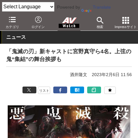
Powered by
Translate
AV Watch
コンテンツ・サービス
映画
映画作品
カテゴリ
ログイン
検索
Impressサイト
ニュース
「鬼滅の刃」新キャストに宮野真守ら4名。上弦の
鬼“集結”の舞台挨拶も
酒井隆文
2023年2月6日 11:56
リスト