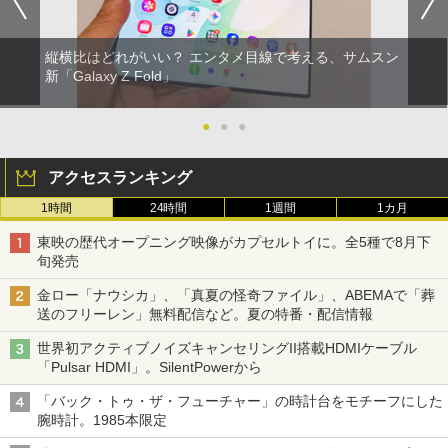
縦横比はどれがいい？ エンタメ目線で考える、サムスン
新「Galaxy Z Fold」
●
●
●
アクセスランキング
1時間
24時間
1週間
1カ月
東映の歴代オープニング映像がカプセルトイに。全5種で8月下
旬発売
金ロー「ナウシカ」、「真夏の怪奇ファイル」、ABEMAで「葬
送のフリーレン」無料配信など。夏の特番・配信情報
世界初アクティブノイズキャンセリングII搭載HDMIケーブル
「Pulsar HDMI」。SilentPowerから
「バック・トゥ・ザ・フューチャー」の時計台をモチーフにした
腕時計。1985本限定