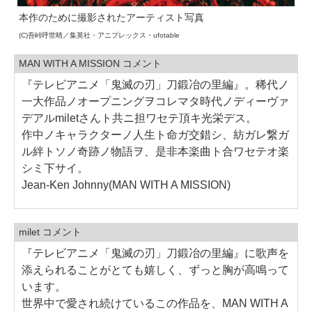
本作のために撮影されたアーティスト写真
(C)吾峠呼世晴／集英社・アニプレックス・ufotable
MAN WITH A MISSION コメント
『テレビアニメ「鬼滅の刃」刀鍛冶の里編』。稀代ノ
一大作品ノオープニングヲコレマタ時代ノディーヴァ
デアルmiletさんト共ニ担ワセテ頂キ光栄デス。
作中ノキャラクターノ人生ト命ガ交錯シ、紡ガレ繋ガ
ル絆トソノ奇跡ノ物語ヲ、是非本楽曲ト合ワセテオ楽
シミ下サイ。
Jean-Ken Johnny(MAN WITH A MISSION)
milet コメント
『テレビアニメ「鬼滅の刃」刀鍛冶の里編』に歌声を
添えられることがとても嬉しく、ずっと胸が高鳴って
います。
世界中で愛され続けているこの作品を、MAN WITH A