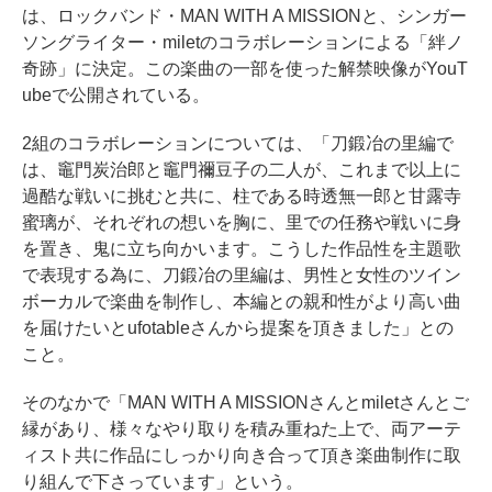
は、ロックバンド・MAN WITH A MISSIONと、シンガー
ソングライター・miletのコラボレーションによる「絆ノ
奇跡」に決定。この楽曲の一部を使った解禁映像がYouT
ubeで公開されている。
2組のコラボレーションについては、「刀鍛冶の里編で
は、竈門炭治郎と竈門禰豆子の二人が、これまで以上に
過酷な戦いに挑むと共に、柱である時透無一郎と甘露寺
蜜璃が、それぞれの想いを胸に、里での任務や戦いに身
を置き、鬼に立ち向かいます。こうした作品性を主題歌
で表現する為に、刀鍛冶の里編は、男性と女性のツイン
ボーカルで楽曲を制作し、本編との親和性がより高い曲
を届けたいとufotableさんから提案を頂きました」との
こと。
そのなかで「MAN WITH A MISSIONさんとmiletさんとご
縁があり、様々なやり取りを積み重ねた上で、両アーテ
ィスト共に作品にしっかり向き合って頂き楽曲制作に取
り組んで下さっています」という。