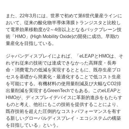
また、22年3月には、世界で初めて第6世代量産ラインに
おいて、従来の酸化物半導体薄膜トランジスタと比較し
て電界効果移動度が2～4倍以上となるバックプレーン技
術「HMO」(High Mobility Oxide)の開発に成功。早期の
量産化を目指している。
ジャパンディスプレイによれば、「eLEAPとHMOは、そ
れぞれ従来の技術では達成できなかった高輝度・長寿
命・消費電力の低減を実現するとともに、既存生産プロ
セスを基礎から簡素化・最適化することで低コスト生産
を可能にする。有機材料の使用量削減及び大幅なCO2排
出量削減を実現するGreenTechでもある。このeLEAPと
HMOが、ディスプレイデバイスに革新的進歩をもたらす
ものと考え、他社にもこの技術を提供することにより、
既存技術を超えた圧倒的なコストパフォーマンスを有す
る新しいグローバルディスプレイ・エコシステムの構築
を目指している」という。