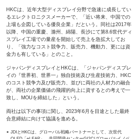
HKCは、近年大型ディスプレイ分野で急速に成長してい
るエレクトロニクスメーカーで、「近い将来、中国での
上場も企図している優良企業」だという。同社は2017年
以降、中国の重慶、滁州、綿陽、長沙にて第8.6世代ディ
スプレイ工場での量産を開始して売上を急拡大してお
り、「強力なコスト競争力、販売力、機動力、更には資
金力も有している」とのこと。
ジャパンディスプレイとHKCは、「ジャパンディスプレ
イの『世界初、世界一』独自技術及び生産技術力、HKC
のコスト競争力及び販売力、並びに両社の人材力の融合
が、両社の企業価値の飛躍的向上に資するとの考えで一
致し、MOUを締結した」という。
両社は以下の事項に関し、2023年6月を目途とした最終
合意締結に向けて協議を進める。
JDIとHKCは、グローバル戦略パートナーとして、次世代
OLED「eLEAP」、共同開発センターGI2C(グローバルイノベ