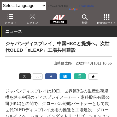
Powered by
Translate
AV Watch
動向
業界動向
経営/IR
カテゴリ
ログイン
検索
Impressサイト
ニュース
ジャパンディスプレイ、中国HKCと提携へ。次世
代OLED「eLEAP」工場共同建設
山崎健太郎
2023年4月10日 10:55
リスト
ジャパンディスプレイは10日、世界第3位の生産出荷規
模を誇る中国のディスプレイメーカー・惠科股份有限公
司(HKC)との間で、グローバル戦略パートナーとして次
世代OLEDディスプレイ技術の推進と工場建設、グロー
バルイノベーション・インダストリアリゼーションセン