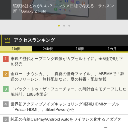
縦横比はどれがいい？ エンタメ目線で考える、サムスン
新「Galaxy Z Fold」
●
●
●
アクセスランキング
1時間
24時間
1週間
1カ月
東映の歴代オープニング映像がカプセルトイに。全5種で8月下
旬発売
金ロー「ナウシカ」、「真夏の怪奇ファイル」、ABEMAで「葬
送のフリーレン」無料配信など。夏の特番・配信情報
「バック・トゥ・ザ・フューチャー」の時計台をモチーフにした
腕時計。1985本限定
世界初アクティブノイズキャンセリングII搭載HDMIケーブル
「Pulsar HDMI」。SilentPowerから
純正の有線CarPlay/Android Autoをワイヤレス化するアダプタ