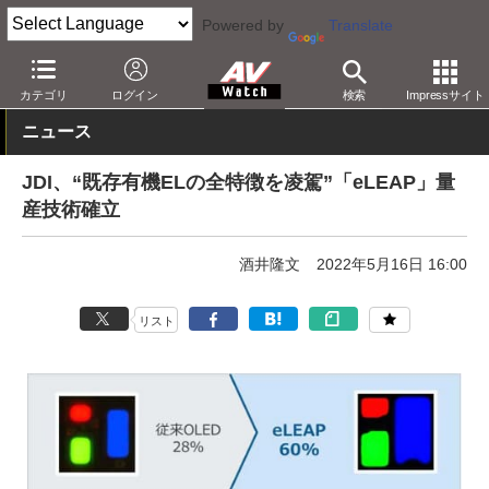
Powered by
Translate
AV Watch
動向
技術・デバイス
ディスプレイ
カテゴリ
ログイン
検索
Impressサイト
ニュース
JDI、“既存有機ELの全特徴を凌駕”「eLEAP」量
産技術確立
酒井隆文
2022年5月16日 16:00
リスト