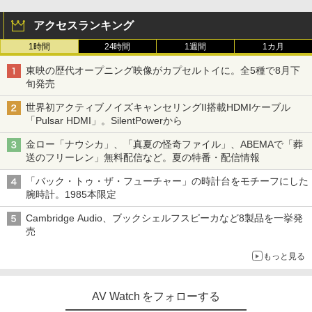
アクセスランキング
1時間
24時間
1週間
1カ月
東映の歴代オープニング映像がカプセルトイに。全5種で8月下
旬発売
世界初アクティブノイズキャンセリングII搭載HDMIケーブル
「Pulsar HDMI」。SilentPowerから
金ロー「ナウシカ」、「真夏の怪奇ファイル」、ABEMAで「葬
送のフリーレン」無料配信など。夏の特番・配信情報
「バック・トゥ・ザ・フューチャー」の時計台をモチーフにした
腕時計。1985本限定
Cambridge Audio、ブックシェルフスピーカなど8製品を一挙発
売
もっと見る
AV Watch をフォローする