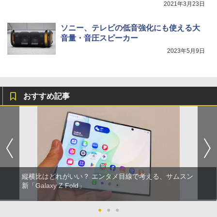
2021年3月23日
ソニー、テレビの低音強化にも使える大
音量・音圧スピーカー
2023年5月9日
おすすめ記事
縦横比はどれがいい？ エンタメ目線で考える、サムスン
新「Galaxy Z Fold」
●
●
●