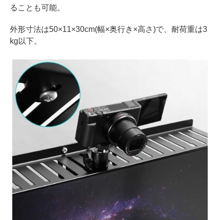
ることも可能。
外形寸法は50×11×30cm(幅×奥行き×高さ)で、耐荷重は3
kg以下。