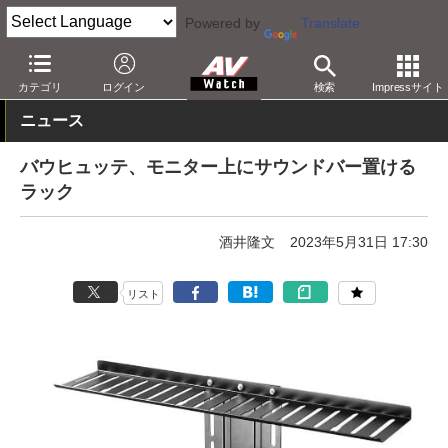
Powered by
Translate
AV Watch
製品
AV周辺機器
カテゴリ
ログイン
検索
Impressサイト
ニュース
バウヒュッテ、モニター上にサウンドバー置ける
ラック
酒井隆文
2023年5月31日 17:30
リスト