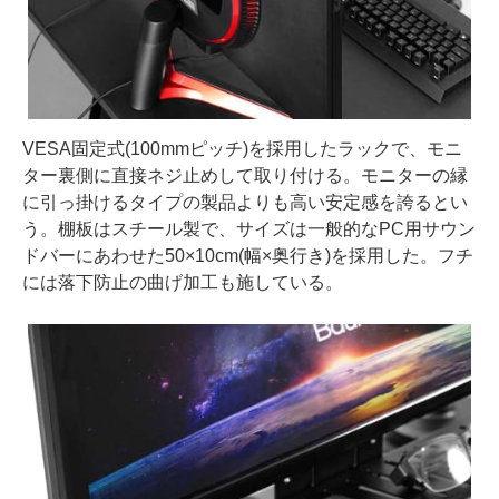
VESA固定式(100mmピッチ)を採用したラックで、モニ
ター裏側に直接ネジ止めして取り付ける。モニターの縁
に引っ掛けるタイプの製品よりも高い安定感を誇るとい
う。棚板はスチール製で、サイズは一般的なPC用サウン
ドバーにあわせた50×10cm(幅×奥行き)を採用した。フチ
には落下防止の曲げ加工も施している。