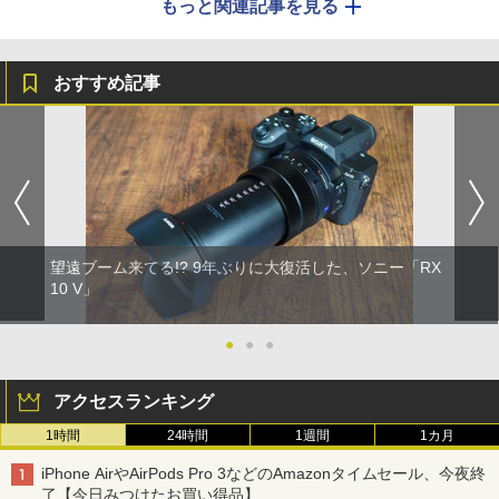
もっと関連記事を見る
おすすめ記事
望遠ブーム来てる!? 9年ぶりに大復活した、ソニー「RX
10 V」
●
●
●
アクセスランキング
1時間
24時間
1週間
1カ月
iPhone AirやAirPods Pro 3などのAmazonタイムセール、今夜終
了【今日みつけたお買い得品】