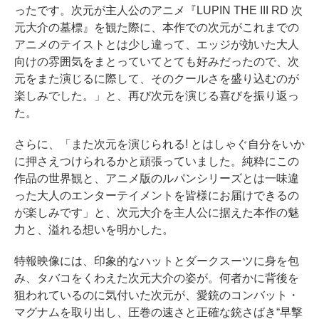
ったです。次元が主人公のアニメ『LUPIN THE III RD 次
元大介の墓標』を観た際に、本作での次元がこれまでの
アニメのテイストとは少し違って、エッジが効いた大人
向けの雰囲気をまとっていてとても好みだったので、次
元をまた演じるに際して、そのクールさを盛り込むのが
楽しみでした。」と、再び次元を演じる喜びを振り返っ
た。
さらに、「また次元を演じられる! とはしゃぐ自分をいか
に押さえつけられるかと頑張っていました。純粋にこの
作品の世界観と、アニメ版のルパンシリーズとは一味違
った大人のエンターテイメントを皆様にお届けできるの
が楽しみです」と、次元大介を主人公に据えた本作の魅
力と、溢れる想いを明かした。
特報映像には、印象的なハットとダークスーツに身を包
み、タバコをくわえた次元大介の姿が。何者かに背後を
狙われているのに気付いた次元が、愛銃のコンバット・
マグナムを取り出し、圧巻の速さと正確な銃さばき“早撃