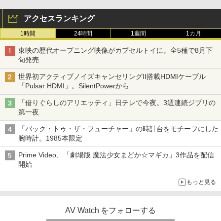
アクセスランキング
1時間
24時間
1週間
1カ月
東映の歴代オープニング映像がカプセルトイに。全5種で8月下
旬発売
世界初アクティブノイズキャンセリングII搭載HDMIケーブル
「Pulsar HDMI」。SilentPowerから
「借りぐらしのアリエッティ」日テレで今夜。3週連続ジブリの
第一夜
「バック・トゥ・ザ・フューチャー」の時計台をモチーフにした
腕時計。1985本限定
Prime Video、「劇場版 魔法少女まどか☆マギカ」3作品を配信
開始
もっと見る
AV Watch をフォローする