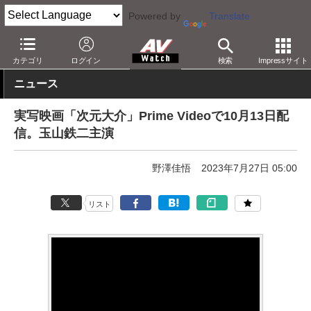
Powered by
Translate
AV Watch
コンテンツ・サービス
映像配信
Amazonビデオ
カテゴリ
ログイン
検索
Impressサイト
ニュース
実写映画「次元大介」Prime Videoで10月13日配
信。玉山鉄二主演
野澤佳悟
2023年7月27日 05:00
リスト