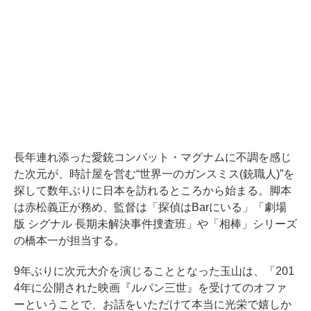
長年連れ添った愛銃コンバット・マグナムに不調を感じ
た次元が、時計屋を営む“世界一のガンスミス(銃職人)”を
探して数年ぶりに日本を訪れるところから始まる。脚本
は赤松義正が務め、監督は「探偵はBarにいる」「劇場
版 シグナル 長期未解決事件捜査班」や「相棒」シリーズ
の橋本一が担当する。
9年ぶりに次元大介を演じることとなった玉山は、「201
4年に公開された映画『ルパン三世』を受けてのオファ
ーということで、お話をいただけて本当に光栄で嬉しか