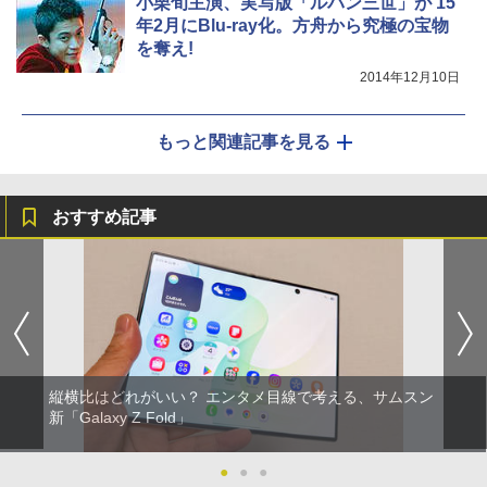
小栗旬主演、実写版「ルパン三世」が'15
年2月にBlu-ray化。方舟から究極の宝物
を奪え!
2014年12月10日
もっと関連記事を見る
おすすめ記事
縦横比はどれがいい？ エンタメ目線で考える、サムスン
新「Galaxy Z Fold」
●
●
●