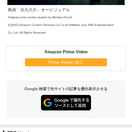
映画「次元大介」キービジュアル
Original comic books created by Monkey Punch
(C)2023 Amazon Content Services LLC or its Affiliates and TMS Entertainment
Co.,Ltd. All Rights Reserved
Amazon Prime Video
Prime Videoに加入
Google 検索で当サイトの記事を優先表示させる