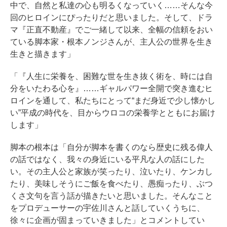
中で、自然と私達の心も明るくなっていく……そんな今
回のヒロインにぴったりだと思いました。そして、ドラ
マ『正直不動産』でご一緒して以来、全幅の信頼をおい
ている脚本家・根本ノンジさんが、主人公の世界を生き
生きと描きます」
「『人生に栄養を、困難な世を生き抜く術を、時には自
分をいたわる心を』……ギャルパワー全開で突き進むヒ
ロインを通して、私たちにとって“まだ身近で少し懐かし
い”平成の時代を、目からウロコの栄養学とともにお届け
します」
脚本の根本は「自分が脚本を書くのなら歴史に残る偉人
の話ではなく、我々の身近にいる平凡な人の話にした
い。その主人公と家族が笑ったり、泣いたり、ケンカし
たり、美味しそうにご飯を食べたり、愚痴ったり、ぶつ
くさ文句を言う話が描きたいと思いました。そんなこと
をプロデューサーの宇佐川さんと話していくうちに、
徐々に企画が固まっていきました」とコメントしてい