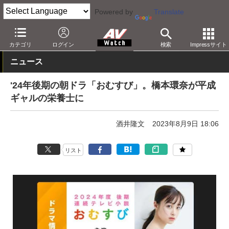
Powered by
Translate
AV Watch
コンテンツ・サービス
放送
その他
カテゴリ
ログイン
検索
Impressサイト
ニュース
'24年後期の朝ドラ「おむすび」。橋本環奈が平成
ギャルの栄養士に
酒井隆文
2023年8月9日 18:06
リスト