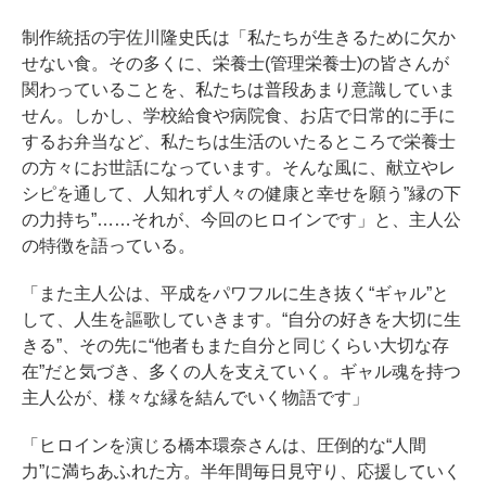
制作統括の宇佐川隆史氏は「私たちが生きるために欠か
せない食。その多くに、栄養士(管理栄養士)の皆さんが
関わっていることを、私たちは普段あまり意識していま
せん。しかし、学校給食や病院食、お店で日常的に手に
するお弁当など、私たちは生活のいたるところで栄養士
の方々にお世話になっています。そんな風に、献立やレ
シピを通して、人知れず人々の健康と幸せを願う”縁の下
の力持ち”……それが、今回のヒロインです」と、主人公
の特徴を語っている。
「また主人公は、平成をパワフルに生き抜く“ギャル”と
して、人生を謳歌していきます。“自分の好きを大切に生
きる”、その先に“他者もまた自分と同じくらい大切な存
在”だと気づき、多くの人を支えていく。ギャル魂を持つ
主人公が、様々な縁を結んでいく物語です」
「ヒロインを演じる橋本環奈さんは、圧倒的な“人間
力”に満ちあふれた方。半年間毎日見守り、応援していく