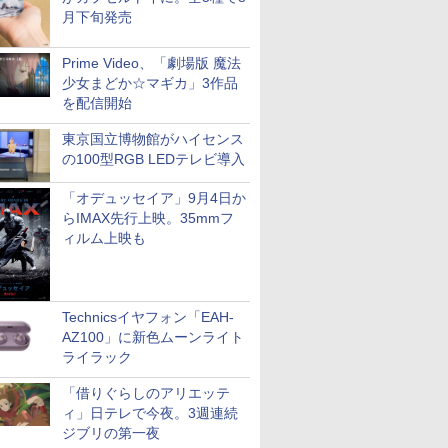
月下旬発売
Prime Video、「劇場版 魔法
少女まどか☆マギカ」3作品
を配信開始
東京国立博物館がハイセンス
の100型RGB LEDテレビ導入
「オデュッセイア」9月4日か
らIMAX先行上映。35mmフ
ィルム上映も
Technicsイヤフォン「EAH-
AZ100」に新色ムーンライト
ライラック
「借りぐらしのアリエッテ
ィ」日テレで今夜。3週連続
ジブリの第一夜