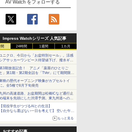
AV Watch をフォローする
Impress Watchシリーズ 人気記事
時間
24時間
1週間
1カ月
ユニクロ、今日から「お盆特別セール」。涼感
シアサッカーワンピース待望値下げ、撥水ギア
ショーツは1990円に
第3期放送記念！ アニメ「薬屋のひとりご
と」第1期・第2期全話を「TVer」にて期間限定
で順次無料配信開始
東映の歴代オープニング映像がカプセルトイ
に。全5種で8月下旬発売
九州の高速道路、お盆期間は松橋ICなど通行止
め端末を先頭にした渋滞予測。東九州道への迂
回は料金調整を実施
【現役学生がつづるAIとの生活】
【自分なら選ばない一日を考えて】 空いた午後
をチャッピーに捧げたら、思わぬ絶景に出会っ
もっと見る
た話
おすすめ記事