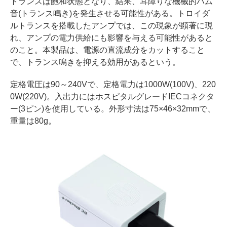
トランスは飽和状態となり、結果、耳障りな機械的ハム
音(トランス鳴き)を発生させる可能性がある。トロイダ
ルトランスを搭載したアンプでは、この現象が顕著に現
れ、アンプの電力供給にも影響を与える可能性があると
のこと。本製品は、電源の直流成分をカットすること
で、トランス鳴きを抑える効用があるという。
定格電圧は90～240Vで、定格電力は1000W(100V)、220
0W(220V)。入出力にはホスピタルグレードIECコネクタ
ー(3ピン)を使用している。外形寸法は75×46×32mmで、
重量は80g。