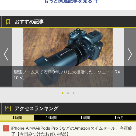
もっと関連記事を見る
おすすめ記事
望遠ブーム来てる!? 9年ぶりに大復活した、ソニー「RX
10 V」
●
●
●
アクセスランキング
1時間
24時間
1週間
1カ月
iPhone AirやAirPods Pro 3などのAmazonタイムセール、今夜終
了【今日みつけたお買い得品】