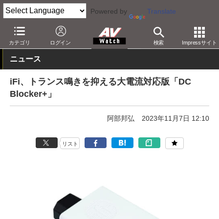
Powered by
Translate
AV Watch
製品
オーディオアクセサリ
カテゴリ
ログイン
検索
Impressサイト
ニュース
iFi、トランス鳴きを抑える大電流対応版「DC
Blocker+」
阿部邦弘
2023年11月7日 12:10
リスト