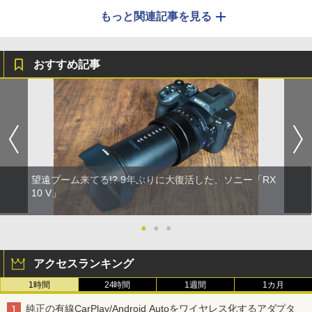
もっと関連記事を見る
おすすめ記事
望遠ブーム来てる!? 9年ぶりに大復活した、ソニー「RX
10 V」
●
●
●
アクセスランキング
1時間
24時間
1週間
1カ月
純正の有線CarPlay/Android Autoをワイヤレス化するアダプタ