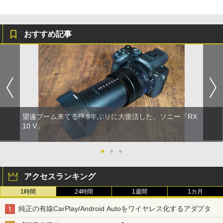
おすすめ記事
望遠ブーム来てる!? 9年ぶりに大復活した、ソニー「RX
10 V」
●
●
●
アクセスランキング
1時間
24時間
1週間
1カ月
純正の有線CarPlay/Android Autoをワイヤレス化するアダプタ