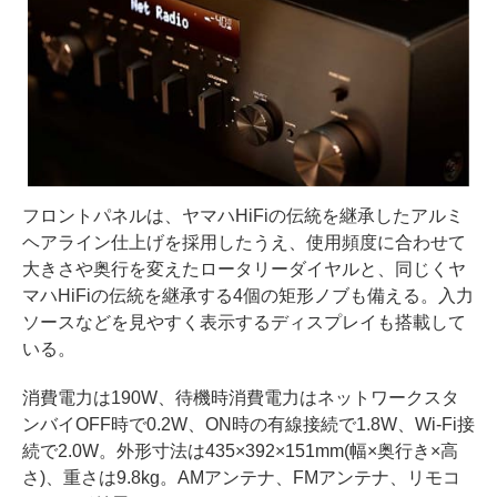
フロントパネルは、ヤマハHiFiの伝統を継承したアルミ
ヘアライン仕上げを採用したうえ、使用頻度に合わせて
大きさや奥行を変えたロータリーダイヤルと、同じくヤ
マハHiFiの伝統を継承する4個の矩形ノブも備える。入力
ソースなどを見やすく表示するディスプレイも搭載して
いる。
消費電力は190W、待機時消費電力はネットワークスタ
ンバイOFF時で0.2W、ON時の有線接続で1.8W、Wi-Fi接
続で2.0W。外形寸法は435×392×151mm(幅×奥行き×高
さ)、重さは9.8kg。AMアンテナ、FMアンテナ、リモコ