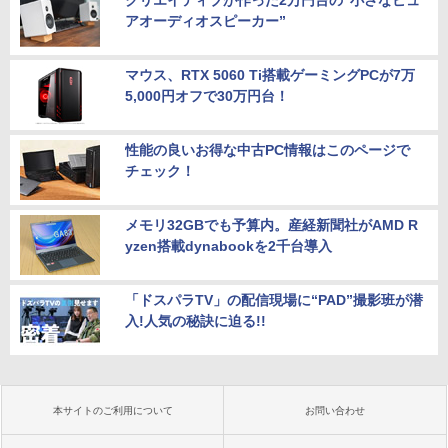
クリエイティブが作った2万円台の“小さなピュ
アオーディオスピーカー”
マウス、RTX 5060 Ti搭載ゲーミングPCが7万
5,000円オフで30万円台！
性能の良いお得な中古PC情報はこのページで
チェック！
メモリ32GBでも予算内。産経新聞社がAMD R
yzen搭載dynabookを2千台導入
「ドスパラTV」の配信現場に“PAD”撮影班が潜
入!人気の秘訣に迫る!!
本サイトのご利用について
お問い合わせ