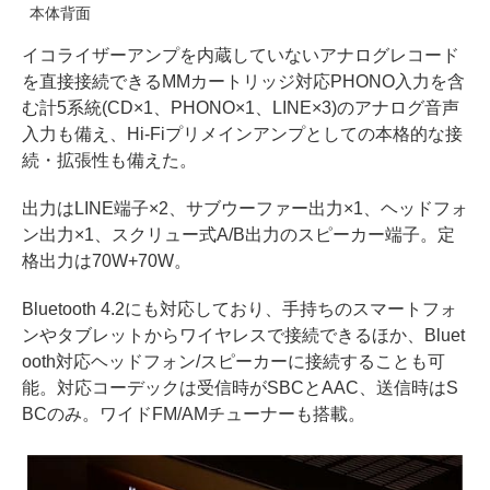
本体背面
イコライザーアンプを内蔵していないアナログレコード
を直接接続できるMMカートリッジ対応PHONO入力を含
む計5系統(CD×1、PHONO×1、LINE×3)のアナログ音声
入力も備え、Hi-Fiプリメインアンプとしての本格的な接
続・拡張性も備えた。
出力はLINE端子×2、サブウーファー出力×1、ヘッドフォ
ン出力×1、スクリュー式A/B出力のスピーカー端子。定
格出力は70W+70W。
Bluetooth 4.2にも対応しており、手持ちのスマートフォ
ンやタブレットからワイヤレスで接続できるほか、Bluet
ooth対応ヘッドフォン/スピーカーに接続することも可
能。対応コーデックは受信時がSBCとAAC、送信時はS
BCのみ。ワイドFM/AMチューナーも搭載。