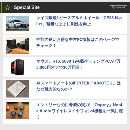
Special Site
レイズ鍛造1ピースアルミホイール「CE28 N-p
lus」軽量なままに剛性を向上
性能の良いお得な中古PC情報はこのページで
チェック！
マウス、RTX 5060 Ti搭載ゲーミングPCが7万
5,000円オフで30万円台！
AIスマートノートのiFLYTEK「AINOTE 2」は
なぜ魅力的なのか？
エントリーなのに脅威の実力!「Osprey」Nobl
e Audioワイヤレスイヤフォン4機種を一気に聴
く