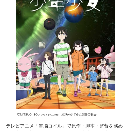
(C)MITSUO ISO／avex pictures・地球外少年少女製作委員会
テレビアニメ「電脳コイル」で原作・脚本・監督を務め