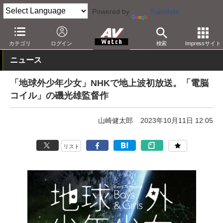
Powered by
Translate
AV Watch
コンテンツ・サービス
アニメ
カテゴリ
ログイン
検索
Impressサイト
ニュース
「地球外少年少女」NHKで地上波初放送。「電脳
コイル」の磯光雄監督作
山崎健太郎
2023年10月11日 12:05
リスト