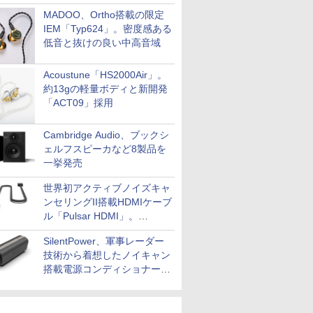
MADOO、Ortho搭載の限定
IEM「Typ624」。密度感ある
低音と抜けの良い中高音域
Acoustune「HS2000Air」。
約13gの軽量ボディと新開発
「ACT09」採用
Cambridge Audio、ブックシ
ェルフスピーカなど8製品を
一挙発売
世界初アクティブノイズキャ
ンセリングII搭載HDMIケーブ
ル「Pulsar HDMI」。
SilentPowerから
SilentPower、軍事レーダー
技術から着想したノイキャン
搭載電源コンディショナー
「AC iPurifier2」