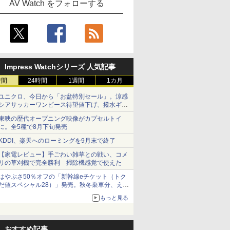
AV Watch をフォローする
Impress Watchシリーズ 人気記事
時間
24時間
1週間
1カ月
ユニクロ、今日から「お盆特別セール」。涼感
シアサッカーワンピース待望値下げ、撥水ギア
ショーツは1990円に
東映の歴代オープニング映像がカプセルトイ
に。全5種で8月下旬発売
KDDI、楽天へのローミングを9月末で終了
【家電レビュー】手ごわい雑草との戦い、コメ
リの草刈機で完全勝利 掃除機感覚で使えた
はやぶさ50％オフの「新幹線eチケット（トク
だ値スペシャル28）」発売。秋冬乗車分、えき
ねっと限定
もっと見る
おすすめ記事