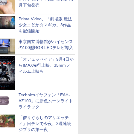
月下旬発売
Prime Video、「劇場版 魔法
少女まどか☆マギカ」3作品
を配信開始
東京国立博物館がハイセンス
の100型RGB LEDテレビ導入
「オデュッセイア」9月4日か
らIMAX先行上映。35mmフ
ィルム上映も
Technicsイヤフォン「EAH-
AZ100」に新色ムーンライト
ライラック
「借りぐらしのアリエッテ
ィ」日テレで今夜。3週連続
ジブリの第一夜