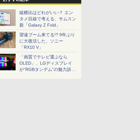
縦横比はどれがいい？ エン
タメ目線で考える、サムスン
新「Galaxy Z Fold」
望遠ブーム来てる!? 9年ぶり
に大復活した、ソニー
「RX10 V」
「画質でテレビ選ぶなら
OLED」、LGディスプレイ
が“RGBタンデム”の魅力訴
求。液晶とのガチ比較も