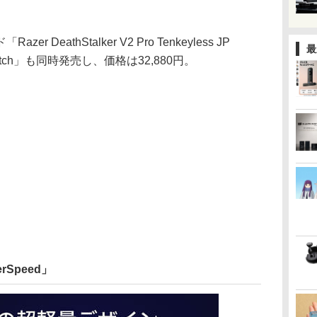
DeathStalker V2 Pro Tenkeyless JP
最
ical Switch」も同時発売し、価格は32,880円。
perSpeed」