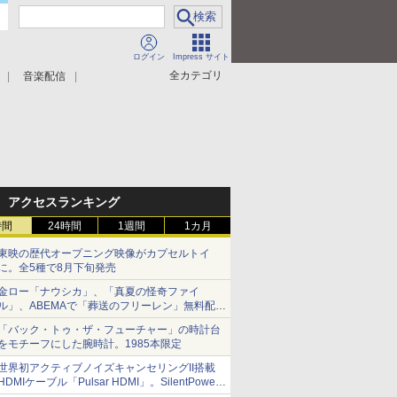
ログイン
Impress サイト
全カテゴリ
音楽配信
アクセスランキング
時間
24時間
1週間
1カ月
東映の歴代オープニング映像がカプセルトイ
に。全5種で8月下旬発売
金ロー「ナウシカ」、「真夏の怪奇ファイ
ル」、ABEMAで「葬送のフリーレン」無料配信
など。夏の特番・配信情報
「バック・トゥ・ザ・フューチャー」の時計台
をモチーフにした腕時計。1985本限定
世界初アクティブノイズキャンセリングII搭載
HDMIケーブル「Pulsar HDMI」。SilentPower
から