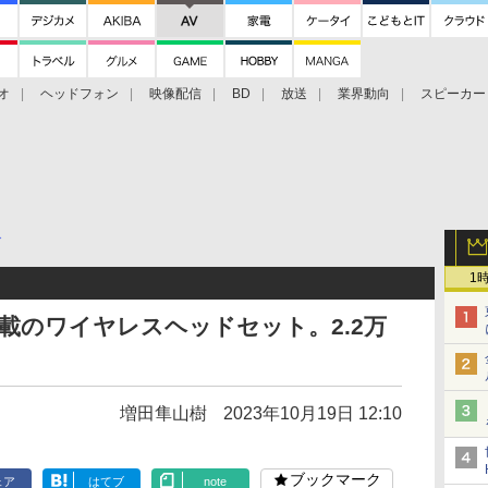
オ
ヘッドフォン
映像配信
BD
放送
業界動向
スピーカー
ェクタ
PS4
BDプレーヤー
映像配信
BD
グ
1
搭載のワイヤレスヘッドセット。2.2万
増田隼山樹
2023年10月19日 12:10
ブックマーク
ェア
はてブ
note