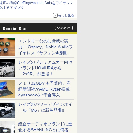
純正の有線CarPlay/Android Autoをワイヤレス
化するアダプタ
もっと見る
Special Site
エントリーなのに脅威の実
力!「Osprey」Noble Audioワ
イヤレスイヤフォン4機種を
一気に聴く
レイズのプレミアムカー向け
ブランドHOMURAから
「2×9R」が登場！
メモリ32GBでも予算内。産
経新聞社がAMD Ryzen搭載
dynabookを2千台導入
レイズのパワーデザインホイ
ール「M6」に新色登場!!
総合オーディオブランドに進
化するSHANLINGとは何者