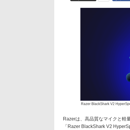
Razer BlackShark V2 HyperS
Razerは、高品質なマイクと
「Razer BlackShark V2 