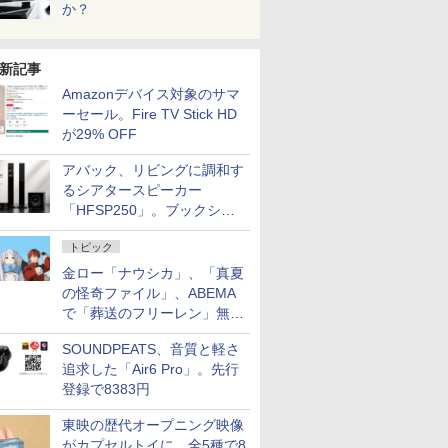
か？
新記事
Amazonデバイス対象のサマ
ーセール。Fire TV Stick HD
が29% OFF
アバック、リビングに調和す
るシアタースピーカー
「HFSP250」。ブックシェ
ルフはペア3万円以下
トピック
金ロー「ナウシカ」、「真夏
の怪奇ファイル」、ABEMA
で「葬送のフリーレン」無料
配信など。夏の特番・配信情
SOUNDPEATS、音質と軽さ
報
追求した「Air6 Pro」。先行
登録で8383円
東映の歴代オープニング映像
がカプセルトイに。全5種で8