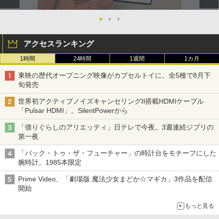
●
●
●
アクセスランキング
1時間
24時間
1週間
1カ月
東映の歴代オープニング映像がカプセルトイに。全5種で8月下
旬発売
世界初アクティブノイズキャンセリングII搭載HDMIケーブル
「Pulsar HDMI」。SilentPowerから
「借りぐらしのアリエッティ」日テレで今夜。3週連続ジブリの
第一夜
「バック・トゥ・ザ・フューチャー」の時計台をモチーフにした
腕時計。1985本限定
Prime Video、「劇場版 魔法少女まどか☆マギカ」3作品を配信
開始
もっと見る