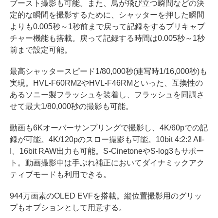
ブースト撮影も可能。また、鳥が飛び立つ瞬間などの決
定的な瞬間を撮影するために、シャッターを押した瞬間
よりも0.005秒～1秒前まで戻って記録をするプリキャプ
チャー機能も搭載。戻って記録する時間は0.005秒～1秒
前まで設定可能。
最高シャッタースピード1/80,000秒(連写時1/16,000秒)も
実現。HVL-F60RM2やHVL-F46RMといった、互換性の
あるソニー製フラッシュを装着し、フラッシュを同調さ
せて最大1/80,000秒の撮影も可能。
動画も6Kオーバーサンプリングで撮影し、4K/60pでの記
録が可能。4K/120pのスロー撮影も可能。10bit 4:2:2 All-
I、16bit RAW出力も可能。S-CinetoneやS-log3もサポー
ト。動画撮影中は手ぶれ補正においてダイナミックアク
ティブモードも利用できる。
944万画素のOLED EVFを搭載。縦位置撮影用のグリッ
プもオプションとして用意する。