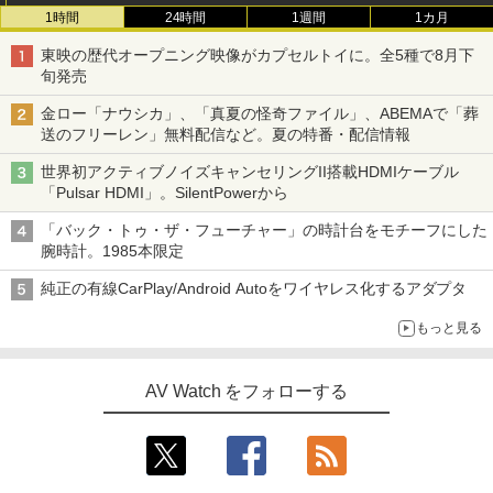
1時間
24時間
1週間
1カ月
東映の歴代オープニング映像がカプセルトイに。全5種で8月下
旬発売
金ロー「ナウシカ」、「真夏の怪奇ファイル」、ABEMAで「葬
送のフリーレン」無料配信など。夏の特番・配信情報
世界初アクティブノイズキャンセリングII搭載HDMIケーブル
「Pulsar HDMI」。SilentPowerから
「バック・トゥ・ザ・フューチャー」の時計台をモチーフにした
腕時計。1985本限定
純正の有線CarPlay/Android Autoをワイヤレス化するアダプタ
もっと見る
AV Watch をフォローする