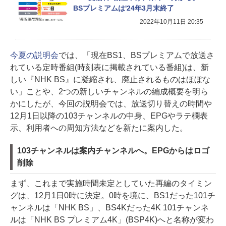
BSプレミアムは'24年3月末終了
2022年10月11日 20:35
今夏の説明会
では、「現在BS1、BSプレミアムで放送さ
れている定時番組(時刻表に掲載されている番組)は、新
しい『NHK BS』に凝縮され、廃止されるものはほぼな
い」ことや、2つの新しいチャンネルの編成概要を明ら
かにしたが、今回の説明会では、放送切り替えの時間や
12月1日以降の103チャンネルの中身、EPGやラテ欄表
示、利用者への周知方法などを新たに案内した。
103チャンネルは案内チャンネルへ。EPGからはロゴ
削除
まず、これまで実施時間未定としていた再編のタイミン
グは、12月1日0時に決定。0時を境に、BS1だった101チ
ャンネルは「NHK BS」、BS4Kだった4K 101チャンネ
ルは「NHK BS プレミアム4K」(BSP4K)へと名称が変わ