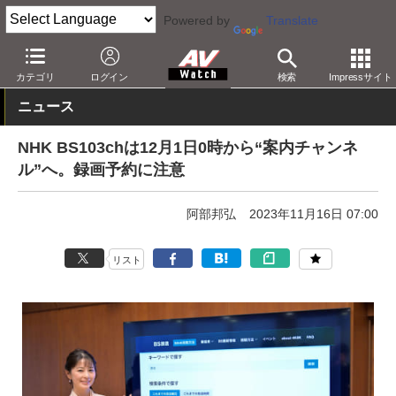
Powered by
Translate
AV Watch
コンテンツ・サービス
放送
その他
カテゴリ
ログイン
検索
Impressサイト
ニュース
NHK BS103chは12月1日0時から“案内チャンネ
ル”へ。録画予約に注意
阿部邦弘
2023年11月16日 07:00
リスト