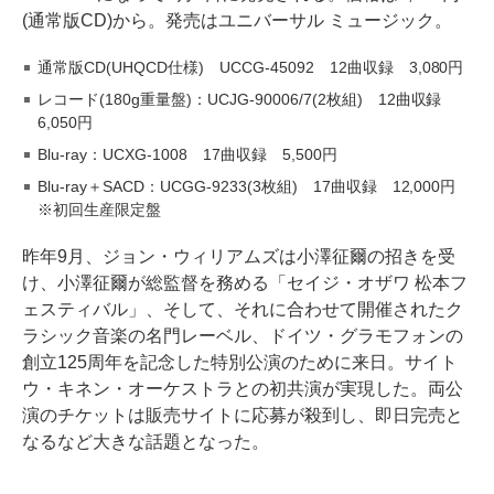
(通常版CD)から。発売はユニバーサル ミュージック。
通常版CD(UHQCD仕様) UCCG-45092 12曲収録 3,080円
レコード(180g重量盤)：UCJG-90006/7(2枚組) 12曲収録
6,050円
Blu-ray：UCXG-1008 17曲収録 5,500円
Blu-ray＋SACD：UCGG-9233(3枚組) 17曲収録 12,000円
※初回生産限定盤
昨年9月、ジョン・ウィリアムズは小澤征爾の招きを受
け、小澤征爾が総監督を務める「セイジ・オザワ 松本フ
ェスティバル」、そして、それに合わせて開催されたク
ラシック音楽の名門レーベル、ドイツ・グラモフォンの
創立125周年を記念した特別公演のために来日。サイト
ウ・キネン・オーケストラとの初共演が実現した。両公
演のチケットは販売サイトに応募が殺到し、即日完売と
なるなど大きな話題となった。