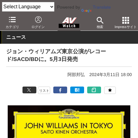
Powered by
Translate
AV Watch
コンテンツ・サービス
CD/SACD/アナログ
カテゴリ
ログイン
検索
Impressサイト
ニュース
ジョン・ウィリアムズ東京公演がレコー
ド/SACD/BDに。5月3日発売
阿部邦弘
2024年3月11日 18:00
リスト