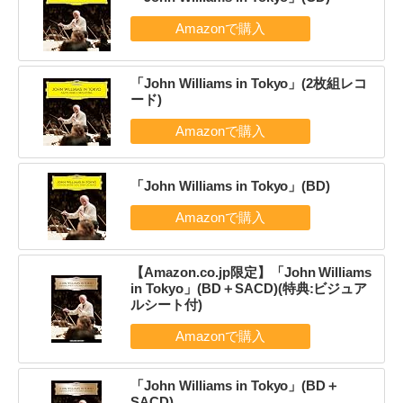
「John Williams in Tokyo」(2枚組レコ
ード)
「John Williams in Tokyo」(BD)
【Amazon.co.jp限定】「John Williams
in Tokyo」(BD＋SACD)(特典:ビジュア
ルシート付)
「John Williams in Tokyo」(BD＋
SACD)