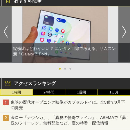
おすすめ記事
縦横比はどれがいい？ エンタメ目線で考える、サムスン
新「Galaxy Z Fold」
●
●
●
アクセスランキング
1時間
24時間
1週間
1カ月
東映の歴代オープニング映像がカプセルトイに。全5種で8月下
旬発売
金ロー「ナウシカ」、「真夏の怪奇ファイル」、ABEMAで「葬
送のフリーレン」無料配信など。夏の特番・配信情報