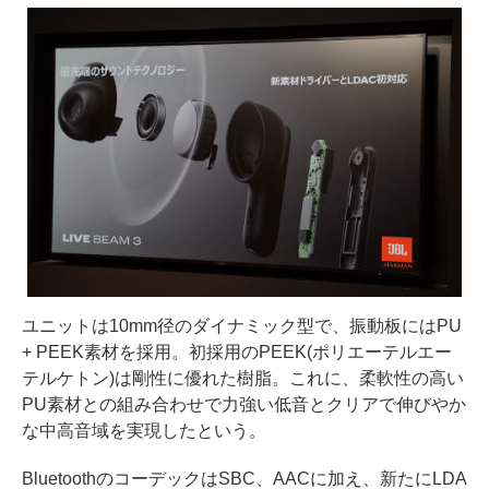
ユニットは10mm径のダイナミック型で、振動板にはPU
+ PEEK素材を採用。初採用のPEEK(ポリエーテルエー
テルケトン)は剛性に優れた樹脂。これに、柔軟性の高い
PU素材との組み合わせで力強い低音とクリアで伸びやか
な中高音域を実現したという。
BluetoothのコーデックはSBC、AACに加え、新たにLDA