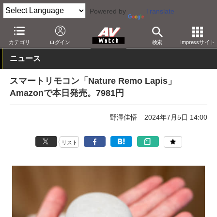
Powered by
Translate
AV Watch
製品
AV周辺機器
カテゴリ
ログイン
検索
Impressサイト
ニュース
スマートリモコン「Nature Remo Lapis」
Amazonで本日発売。7981円
野澤佳悟
2024年7月5日 14:00
リスト