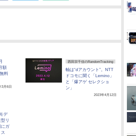
月
西田宗千佳のRandomTracking
。月額
軸は“dアカウント”。NTT
き無料
ドコモに聞く「Lemino」
と「爆アゲ セレクショ
3年3月6日
ン」
2023年4月12日
モデ
産型リ
回にガ
トス