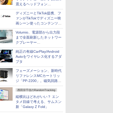
震えるヘッドフォン
「Crusher 1080 ANC」
ディズニーとTikTok提携、フ
ァンがTikTokでディズニー映
画シーン使ったコンテンツ制
作、Disney+にも配信
Volumio、電源部から出力段
まで全面刷新したネットワー
クプレーヤー
「Primo（2026）」
純正の有線CarPlay/Android
Autoをワイヤレス化するアダ
プタ
フェーズメーション、新時代
リファレンスMCカートリッ
ジ「PP-2200」。磁気回路や
ハウジングを根本から見直し
西田宗千佳のRandomTracking
縦横比はどれがいい？ エン
タメ目線で考える、サムスン
新「Galaxy Z Fold」