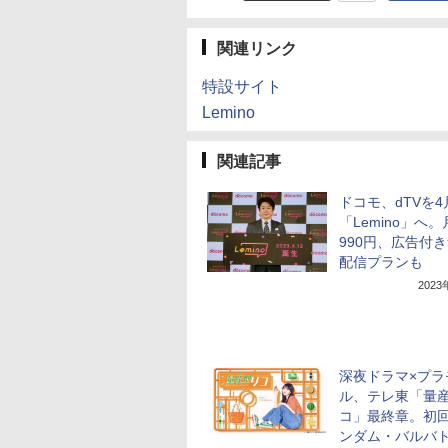
関連リンク
特設サイト
Lemino
関連記事
ドコモ、dTVを4
「Lemino」へ
990円、広告付
配信プランも
202
深夜ドラマ×プラ
ル、テレ東「量
コ」最終章。初
ンダム・バルバ