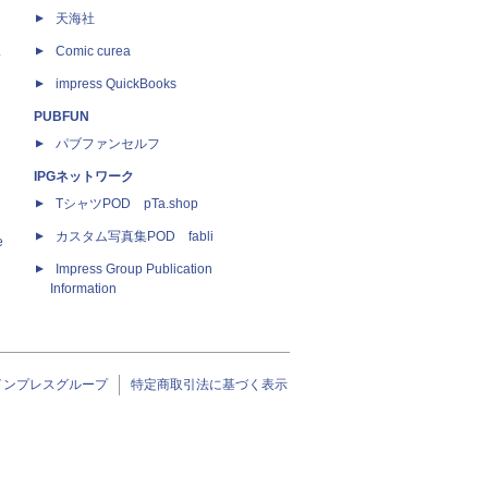
天海社
ス
Comic curea
impress QuickBooks
PUBFUN
パブファンセルフ
IPGネットワーク
TシャツPOD pTa.shop
カスタム写真集POD fabli
e
Impress Group Publication
Information
インプレスグループ
特定商取引法に基づく表示