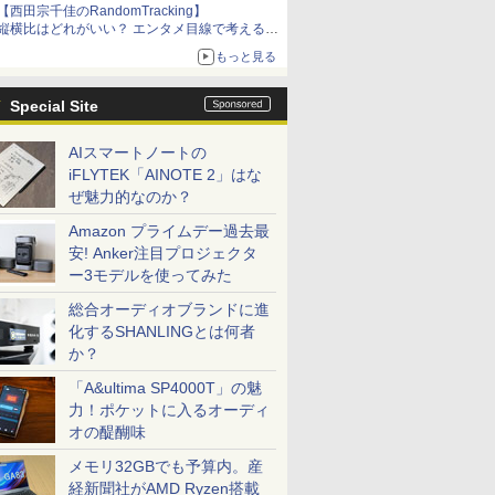
【西田宗千佳のRandomTracking】
縦横比はどれがいい？ エンタメ目線で考える、
サムスン新「Galaxy Z Fold」
もっと見る
Special Site
AIスマートノートの
iFLYTEK「AINOTE 2」はな
ぜ魅力的なのか？
Amazon プライムデー過去最
安! Anker注目プロジェクタ
ー3モデルを使ってみた
総合オーディオブランドに進
化するSHANLINGとは何者
か？
「A&ultima SP4000T」の魅
力！ポケットに入るオーディ
オの醍醐味
メモリ32GBでも予算内。産
経新聞社がAMD Ryzen搭載