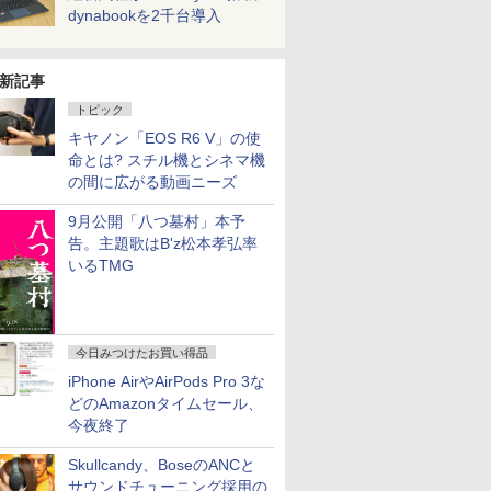
dynabookを2千台導入
新記事
トピック
キヤノン「EOS R6 V」の使
命とは? スチル機とシネマ機
の間に広がる動画ニーズ
9月公開「八つ墓村」本予
告。主題歌はB'z松本孝弘率
いるTMG
今日みつけたお買い得品
iPhone AirやAirPods Pro 3な
どのAmazonタイムセール、
今夜終了
Skullcandy、BoseのANCと
サウンドチューニング採用の