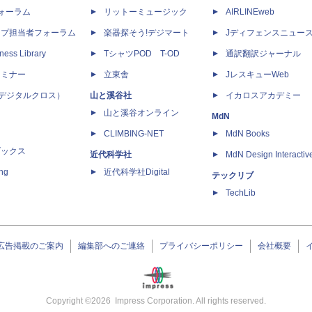
dフォーラム
リットーミュージック
AIRLINEweb
ップ担当者フォーラム
楽器探そう!デジマート
Jディフェンスニュー
ness Library
TシャツPOD T-OD
通訳翻訳ジャーナル
セミナー
立東舎
JレスキューWeb
 X（デジタルクロス）
山と溪谷社
イカロスアカデミー
山と溪谷オンライン
MdN
CLIMBING-NET
MdN Books
ブックス
近代科学社
MdN Design Interactiv
ing
近代科学社Digital
テックリブ
TechLib
広告掲載のご案内
編集部へのご連絡
プライバシーポリシー
会社概要
Copyright ©
2026
Impress Corporation. All rights reserved.