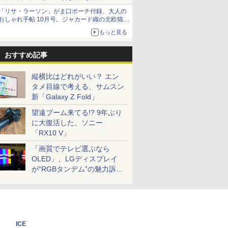
「リサ・ラーソン」がま口ポーチ付録、大人の
おしゃれ手帖 10月号。ジャカード織の北欧猫デ
ザイン
もっと見る
おすすめ記事
縦横比はどれがいい？ エン
タメ目線で考える、サムスン
新「Galaxy Z Fold」
望遠ブーム来てる!? 9年ぶり
に大復活した、ソニー
「RX10 V」
「画質でテレビ選ぶなら
OLED」、LGディスプレイ
が“RGBタンデム”の魅力訴
求。液晶とのガチ比較も
ICE