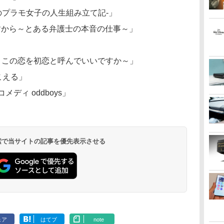
後のプラモ女子の人生組み立て記-」
すから～とある弁護士の本音の仕事～」
不倫～この恋を初恋と呼んでいいですか～」
こえる」
ディ oddboys」
 検索で当サイトの記事を優先表示させる
ェア
はてブ
note