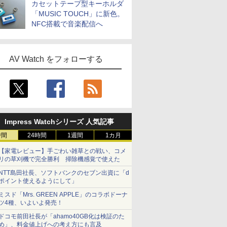
カセットテープ型キーホルダ
「MUSIC TOUCH」に新色。
NFC搭載で音楽配信へ
AV Watch をフォローする
Impress Watchシリーズ 人気記事
時間
24時間
1週間
1カ月
【家電レビュー】手ごわい雑草との戦い、コメ
リの草刈機で完全勝利 掃除機感覚で使えた
NTT島田社長、ソフトバンクのセブン出資に「d
ポイント使えるようにして」
ミスド「Mrs. GREEN APPLE」のコラボドーナ
ツ4種、いよいよ発売！
ドコモ前田社長が「ahamo40GB化は検証のた
め」、料金値上げへの考え方にも言及