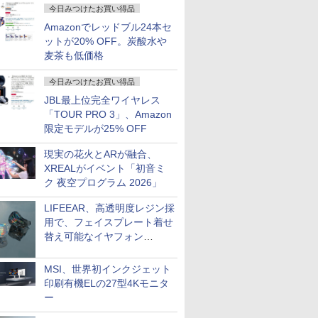
今日みつけたお買い得品
Amazonでレッドブル24本セ
ットが20% OFF。炭酸水や
麦茶も低価格
今日みつけたお買い得品
JBL最上位完全ワイヤレス
「TOUR PRO 3」、Amazon
限定モデルが25% OFF
現実の花火とARが融合、
XREALがイベント「初音ミ
ク 夜空プログラム 2026」
LIFEEAR、高透明度レジン採
用で、フェイスプレート着せ
替え可能なイヤフォン
「Nova Shell」
MSI、世界初インクジェット
印刷有機ELの27型4Kモニタ
ー