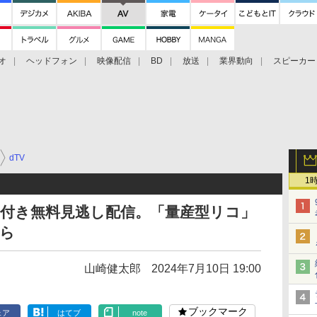
オ
ヘッドフォン
映像配信
BD
放送
業界動向
スピーカー
ェクタ
PS4
BDプレーヤー
映像配信
BD
dTV
1
広告付き無料見逃し配信。「量産型リコ」
ら
山崎健太郎
2024年7月10日 19:00
ブックマーク
ェア
はてブ
note