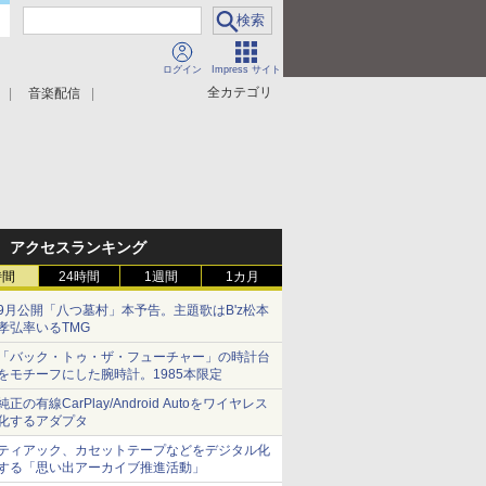
ログイン
Impress サイト
全カテゴリ
音楽配信
アクセスランキング
時間
24時間
1週間
1カ月
9月公開「八つ墓村」本予告。主題歌はB'z松本
孝弘率いるTMG
「バック・トゥ・ザ・フューチャー」の時計台
をモチーフにした腕時計。1985本限定
純正の有線CarPlay/Android Autoをワイヤレス
化するアダプタ
ティアック、カセットテープなどをデジタル化
する「思い出アーカイブ推進活動」