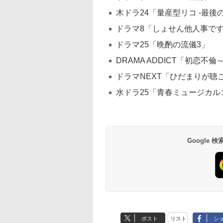
木ドラ24「量産型リコ -最
ドラマ8「しょせん他人事で
ドラマ25「晩酌の流儀3」
DRAMA ADDICT「初恋
ドラマNEXT「ひだまりが聴
水ドラ25「青春ミュージカルコメ
Google
ポスト
リスト
シ