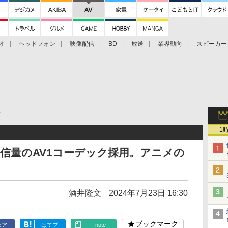
オ
ヘッドフォン
映像配信
BD
放送
業界動向
スピーカー
ェクタ
PS4
BDプレーヤー
映像配信
BD
術
1
通信量のAV1コーデック採用。アニメの
酒井隆文
2024年7月23日 16:30
ブックマーク
ェア
はてブ
note