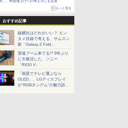
め」、料金値上げへの考え方にも言及
もっと見る
おすすめ記事
縦横比はどれがいい？ エン
タメ目線で考える、サムスン
新「Galaxy Z Fold」
望遠ブーム来てる!? 9年ぶり
に大復活した、ソニー
「RX10 V」
「画質でテレビ選ぶなら
OLED」、LGディスプレイ
が“RGBタンデム”の魅力訴
求。液晶とのガチ比較も