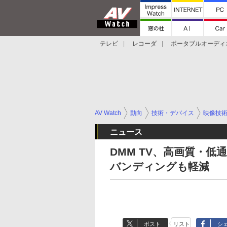
テレビ
レコーダ
ポータブルオーディ
スマートスピーカー
デジカメ
プロジ
AV Watch
動向
技術・デバイス
映像技
ニュース
DMM TV、高画質・低
バンディングも軽減
ポスト
リスト
シ