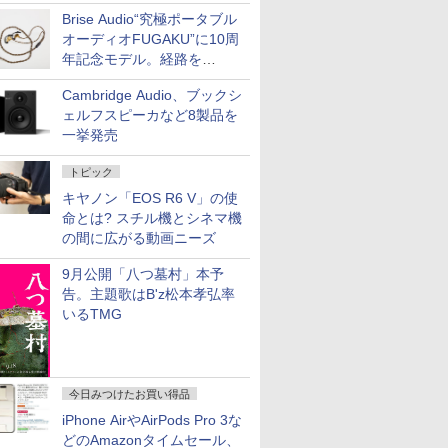
SilentPowerから
Brise Audio“究極ポータブル
オーディオFUGAKU”に10周
年記念モデル。経路を
NISHIKIで統一。400万円
Cambridge Audio、ブックシ
ェルフスピーカなど8製品を
一挙発売
トピック
キヤノン「EOS R6 V」の使
命とは? スチル機とシネマ機
の間に広がる動画ニーズ
9月公開「八つ墓村」本予
告。主題歌はB'z松本孝弘率
いるTMG
今日みつけたお買い得品
iPhone AirやAirPods Pro 3な
どのAmazonタイムセール、