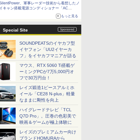
SilentPower、軍事レーダー技術から着想したノ
イキャン搭載電源コンディショナー「AC
iPurifier2」
もっと見る
Special Site
SOUNDPEATSのイヤカフ型
イヤフォン「UU2イヤーカ
フ」をイヤカフマニアが語る
マウス、RTX 5060 Ti搭載ゲ
ーミングPCが7万5,000円オ
フで30万円台！
レイズ鍛造1ピースアルミホ
イール「CE28 N-plus」軽量
なままに剛性を向上
ハイグレードテレビ「TCL
Q7D Pro」。圧巻の色彩美で
映画＆ゲームが極上体験に
レイズのプレミアムカー向け
ブランドHOMURAから