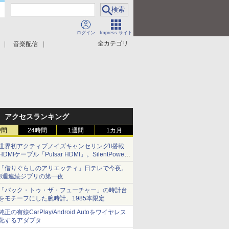
ログイン
Impress サイト
全カテゴリ
音楽配信
アクセスランキング
時間
24時間
1週間
1カ月
世界初アクティブノイズキャンセリングII搭載
HDMIケーブル「Pulsar HDMI」。SilentPower
から
「借りぐらしのアリエッティ」日テレで今夜。
3週連続ジブリの第一夜
「バック・トゥ・ザ・フューチャー」の時計台
をモチーフにした腕時計。1985本限定
純正の有線CarPlay/Android Autoをワイヤレス
化するアダプタ