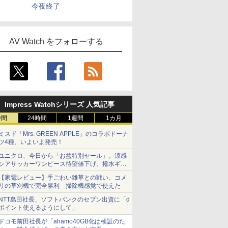
今夜終了
AV Watch をフォローする
Impress Watchシリーズ 人気記事
時間
24時間
1週間
1カ月
ミスド「Mrs. GREEN APPLE」のコラボドーナ
ツ4種、いよいよ発売！
ユニクロ、今日から「お盆特別セール」。涼感
シアサッカーワンピース待望値下げ、撥水ギア
ショーツは1990円に
【家電レビュー】手ごわい雑草との戦い、コメ
リの草刈機で完全勝利 掃除機感覚で使えた
NTT島田社長、ソフトバンクのセブン出資に「d
ポイント使えるようにして」
ドコモ前田社長が「ahamo40GB化は検証のた