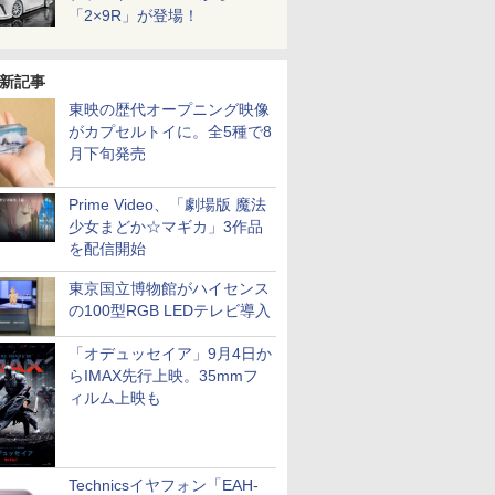
「2×9R」が登場！
新記事
東映の歴代オープニング映像
がカプセルトイに。全5種で8
月下旬発売
Prime Video、「劇場版 魔法
少女まどか☆マギカ」3作品
を配信開始
東京国立博物館がハイセンス
の100型RGB LEDテレビ導入
「オデュッセイア」9月4日か
らIMAX先行上映。35mmフ
ィルム上映も
Technicsイヤフォン「EAH-