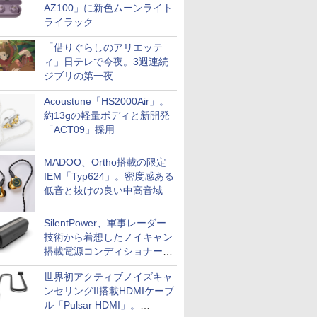
AZ100」に新色ムーンライト
ライラック
「借りぐらしのアリエッテ
ィ」日テレで今夜。3週連続
ジブリの第一夜
Acoustune「HS2000Air」。
約13gの軽量ボディと新開発
「ACT09」採用
MADOO、Ortho搭載の限定
IEM「Typ624」。密度感ある
低音と抜けの良い中高音域
SilentPower、軍事レーダー
技術から着想したノイキャン
搭載電源コンディショナー
「AC iPurifier2」
世界初アクティブノイズキャ
ンセリングII搭載HDMIケーブ
ル「Pulsar HDMI」。