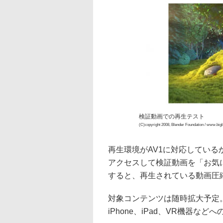
検証動画での再生テスト
(C)copyright 2008, Blender Foundation / www.big
再生環境がAV1に対応している
アクセスして検証動画を「お気
すると、再生されている動画圧
対象コンテンツは随時拡大予定
iPhone、iPad、VR機器な