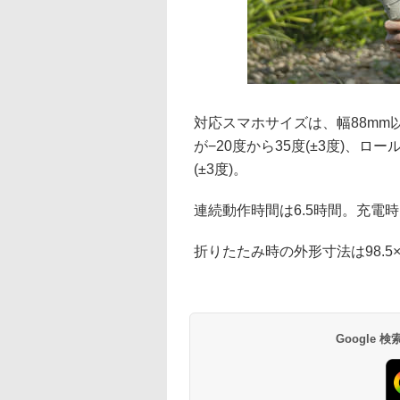
対応スマホサイズは、幅88mm以内
が−20度から35度(±3度)、ロー
(±3度)。
連続動作時間は6.5時間。充電時
折りたたみ時の外形寸法は98.5×15
Google