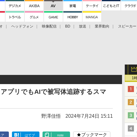
オ
ヘッドフォン
映像配信
BD
放送
業界動向
スピーカー
ェクタ
PS4
BDプレーヤー
映像配信
BD
1
カメラアプリでもAIで被写体追跡するスマ
野澤佳悟
2024年7月24日 15:11
ブックマーク
ェア
はてブ
note