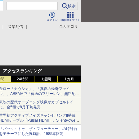
ログイン
Impress サイト
全カテゴリ
音楽配信
アクセスランキング
時間
24時間
1週間
1カ月
金ロー「ナウシカ」、「真夏の怪奇ファイ
ル」、ABEMAで「葬送のフリーレン」無料配信
など。夏の特番・配信情報
東映の歴代オープニング映像がカプセルトイ
に。全5種で8月下旬発売
世界初アクティブノイズキャンセリングII搭載
HDMIケーブル「Pulsar HDMI」。SilentPower
から
「バック・トゥ・ザ・フューチャー」の時計台
をモチーフにした腕時計。1985本限定