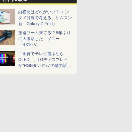
縦横比はどれがいい？ エン
タメ目線で考える、サムスン
新「Galaxy Z Fold」
望遠ブーム来てる!? 9年ぶり
に大復活した、ソニー
「RX10 V」
「画質でテレビ選ぶなら
OLED」、LGディスプレイ
が“RGBタンデム”の魅力訴
求。液晶とのガチ比較も