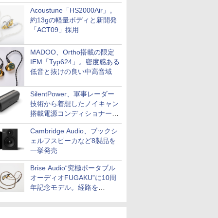
Acoustune「HS2000Air」。
約13gの軽量ボディと新開発
「ACT09」採用
MADOO、Ortho搭載の限定
IEM「Typ624」。密度感ある
低音と抜けの良い中高音域
SilentPower、軍事レーダー
技術から着想したノイキャン
搭載電源コンディショナー
「AC iPurifier2」
Cambridge Audio、ブックシ
ェルフスピーカなど8製品を
一挙発売
Brise Audio“究極ポータブル
オーディオFUGAKU”に10周
年記念モデル。経路を
NISHIKIで統一。400万円