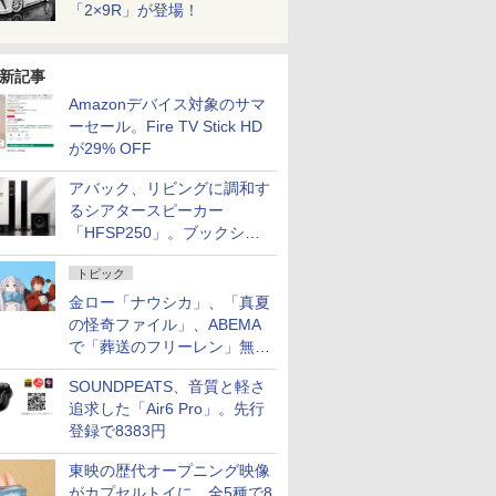
「2×9R」が登場！
新記事
Amazonデバイス対象のサマ
ーセール。Fire TV Stick HD
が29% OFF
アバック、リビングに調和す
るシアタースピーカー
「HFSP250」。ブックシェ
ルフはペア3万円以下
トピック
金ロー「ナウシカ」、「真夏
の怪奇ファイル」、ABEMA
で「葬送のフリーレン」無料
配信など。夏の特番・配信情
SOUNDPEATS、音質と軽さ
報
追求した「Air6 Pro」。先行
登録で8383円
東映の歴代オープニング映像
がカプセルトイに。全5種で8