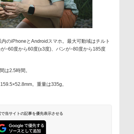
のiPhoneとAndroidスマホ。最大可動域はチルト
ルが−60度から60度(±3度)、パンが−80度から185度
間は2.5時間。
9.5×52.8mm。重量は335g。
 検索で当サイトの記事を優先表示させる