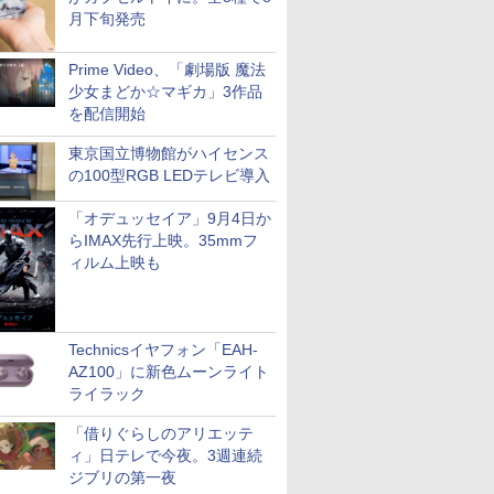
月下旬発売
Prime Video、「劇場版 魔法
少女まどか☆マギカ」3作品
を配信開始
東京国立博物館がハイセンス
の100型RGB LEDテレビ導入
「オデュッセイア」9月4日か
らIMAX先行上映。35mmフ
ィルム上映も
Technicsイヤフォン「EAH-
AZ100」に新色ムーンライト
ライラック
「借りぐらしのアリエッテ
ィ」日テレで今夜。3週連続
ジブリの第一夜