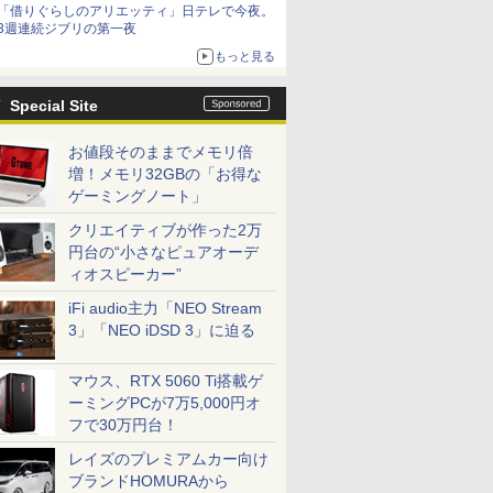
「借りぐらしのアリエッティ」日テレで今夜。
3週連続ジブリの第一夜
もっと見る
Special Site
お値段そのままでメモリ倍
増！メモリ32GBの「お得な
ゲーミングノート」
クリエイティブが作った2万
円台の“小さなピュアオーデ
ィオスピーカー”
iFi audio主力「NEO Stream
3」「NEO iDSD 3」に迫る
マウス、RTX 5060 Ti搭載ゲ
ーミングPCが7万5,000円オ
フで30万円台！
レイズのプレミアムカー向け
ブランドHOMURAから