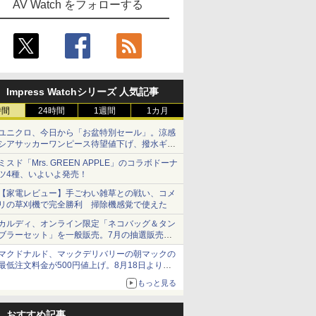
AV Watch をフォローする
Impress Watchシリーズ 人気記事
時間
24時間
1週間
1カ月
ユニクロ、今日から「お盆特別セール」。涼感
シアサッカーワンピース待望値下げ、撥水ギア
ショーツは1990円に
ミスド「Mrs. GREEN APPLE」のコラボドーナ
ツ4種、いよいよ発売！
【家電レビュー】手ごわい雑草との戦い、コメ
リの草刈機で完全勝利 掃除機感覚で使えた
カルディ、オンライン限定「ネコバッグ＆タン
ブラーセット」を一般販売。7月の抽選販売の
当選無効分
マクドナルド、マックデリバリーの朝マックの
最低注文料金が500円値上げ。8月18日より
1,500円から受付
もっと見る
おすすめ記事