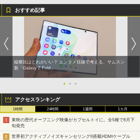
おすすめ記事
縦横比はどれがいい？ エンタメ目線で考える、サムスン
新「Galaxy Z Fold」
●
●
●
アクセスランキング
1時間
24時間
1週間
1カ月
東映の歴代オープニング映像がカプセルトイに。全5種で8月下
旬発売
世界初アクティブノイズキャンセリングII搭載HDMIケーブル