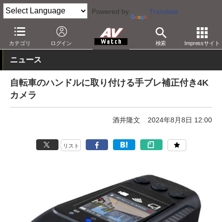
Powered by
Translate
AV Watch
製品
ビデオカメラ
カテゴリ
ログイン
検索
Impressサイト
ニュース
自転車のハンドルに取り付ける手ブレ補正付き4K
カメラ
酒井隆文
2024年8月8日 12:00
リスト