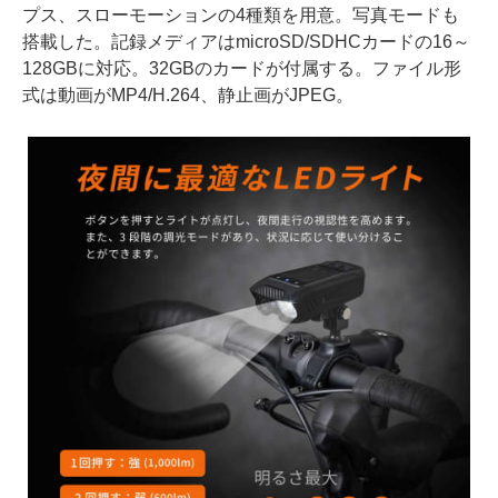
プス、スローモーションの4種類を用意。写真モードも
搭載した。記録メディアはmicroSD/SDHCカードの16～
128GBに対応。32GBのカードが付属する。ファイル形
式は動画がMP4/H.264、静止画がJPEG。