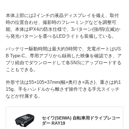
本体上部には2インチの液晶ディスプレイを備え、取付
時の位置合わせ、撮影時のフレーミングなどを調整可
能。本体はIPX4の防水仕様で、3パターン(強/弱/点滅)か
ら発光パターンを選べるLEDライトも装備している。
バッテリー駆動時間は最大約5時間で、充電ポートはUS
B Type-C。専用アプリから録画した映像を確認でき、ア
プリ経由でダウンロードして各SNSにアップロードする
こともできる。
外形寸法は55×105×37mm(幅×奥行き×高さ)、重さは約1
15g。手をハンドルから離さず操作できる手元スイッチ
などが付属する。
セイワ(SEIWA) 自転車用ドライブレコー
ダー RAY19