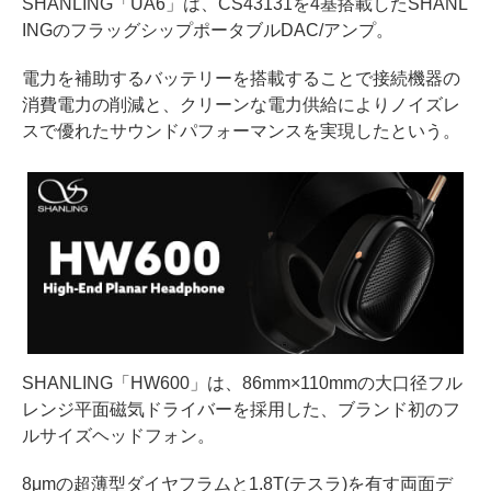
SHANLING「UA6」は、CS43131を4基搭載したSHANL
INGのフラッグシップポータブルDAC/アンプ。
電力を補助するバッテリーを搭載することで接続機器の
消費電力の削減と、クリーンな電力供給によりノイズレ
スで優れたサウンドパフォーマンスを実現したという。
SHANLING「HW600」は、86mm×110mmの大口径フル
レンジ平面磁気ドライバーを採用した、ブランド初のフ
ルサイズヘッドフォン。
8μmの超薄型ダイヤフラムと1.8T(テスラ)を有す両面デ