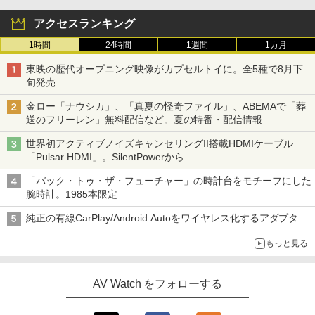
アクセスランキング
1時間
24時間
1週間
1カ月
東映の歴代オープニング映像がカプセルトイに。全5種で8月下
旬発売
金ロー「ナウシカ」、「真夏の怪奇ファイル」、ABEMAで「葬
送のフリーレン」無料配信など。夏の特番・配信情報
世界初アクティブノイズキャンセリングII搭載HDMIケーブル
「Pulsar HDMI」。SilentPowerから
「バック・トゥ・ザ・フューチャー」の時計台をモチーフにした
腕時計。1985本限定
純正の有線CarPlay/Android Autoをワイヤレス化するアダプタ
もっと見る
AV Watch をフォローする