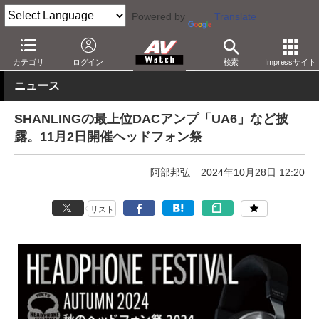
Powered by
Translate
AV Watch
イベント
ヘッドフォン祭
カテゴリ
ログイン
検索
Impressサイト
ニュース
SHANLINGの最上位DACアンプ「UA6」など披
露。11月2日開催ヘッドフォン祭
阿部邦弘
2024年10月28日 12:20
リスト