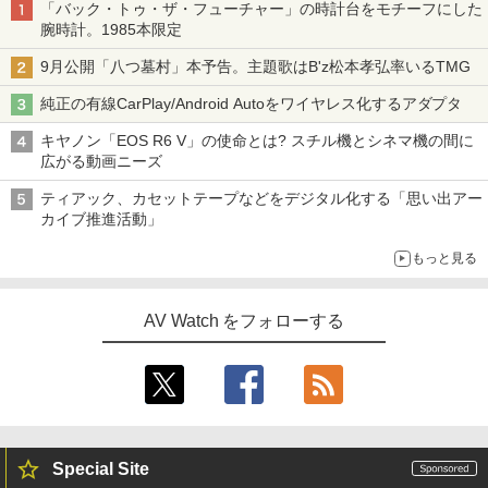
「バック・トゥ・ザ・フューチャー」の時計台をモチーフにした
腕時計。1985本限定
9月公開「八つ墓村」本予告。主題歌はB'z松本孝弘率いるTMG
純正の有線CarPlay/Android Autoをワイヤレス化するアダプタ
キヤノン「EOS R6 V」の使命とは? スチル機とシネマ機の間に
広がる動画ニーズ
ティアック、カセットテープなどをデジタル化する「思い出アー
カイブ推進活動」
もっと見る
AV Watch をフォローする
Special Site