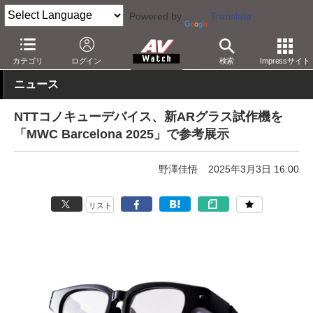
Powered by
Translate
AV Watch
製品
HMD/スマートグラス
カテゴリ
ログイン
検索
Impressサイト
ニュース
NTTコノキューデバイス、新ARグラス試作機を
「MWC Barcelona 2025」で参考展示
野澤佳悟
2025年3月3日 16:00
リスト