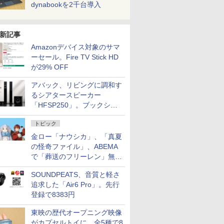
dynabookを2千台導入
新記事
Amazonデバイス対象のサマ
ーセール。Fire TV Stick HD
が29% OFF
アバック、リビングに調和す
るシアタースピーカー
「HFSP250」。ブックシェ
ルフはペア3万円以下
トピック
金ロー「ナウシカ」、「真夏
の怪奇ファイル」、ABEMA
で「葬送のフリーレン」無料
配信など。夏の特番・配信情
SOUNDPEATS、音質と軽さ
報
追求した「Air6 Pro」。先行
登録で8383円
東映の歴代オープニング映像
がカプセルトイに。全5種で8