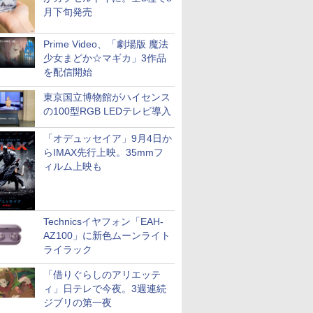
月下旬発売
Prime Video、「劇場版 魔法
少女まどか☆マギカ」3作品
を配信開始
東京国立博物館がハイセンス
の100型RGB LEDテレビ導入
「オデュッセイア」9月4日か
らIMAX先行上映。35mmフ
ィルム上映も
Technicsイヤフォン「EAH-
AZ100」に新色ムーンライト
ライラック
「借りぐらしのアリエッテ
ィ」日テレで今夜。3週連続
ジブリの第一夜