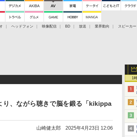
オ
ヘッドフォン
映像配信
BD
放送
業界動向
スピーカー
ェクタ
PS4
BDプレーヤー
映像配信
BD
1
り、ながら聴きで脳を鍛る「kikippa
山崎健太郎
2025年4月23日 12:06