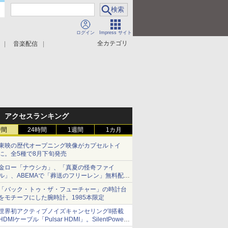
ログイン
Impress サイト
全カテゴリ
音楽配信
アクセスランキング
時間
24時間
1週間
1カ月
東映の歴代オープニング映像がカプセルトイ
に。全5種で8月下旬発売
金ロー「ナウシカ」、「真夏の怪奇ファイ
ル」、ABEMAで「葬送のフリーレン」無料配信
など。夏の特番・配信情報
「バック・トゥ・ザ・フューチャー」の時計台
をモチーフにした腕時計。1985本限定
世界初アクティブノイズキャンセリングII搭載
HDMIケーブル「Pulsar HDMI」。SilentPower
から