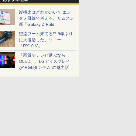
縦横比はどれがいい？ エン
タメ目線で考える、サムスン
新「Galaxy Z Fold」
望遠ブーム来てる!? 9年ぶり
に大復活した、ソニー
「RX10 V」
「画質でテレビ選ぶなら
OLED」、LGディスプレイ
が“RGBタンデム”の魅力訴
求。液晶とのガチ比較も