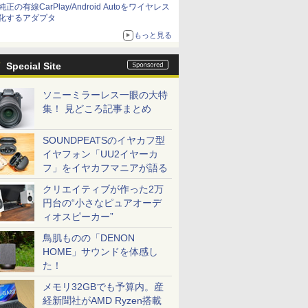
純正の有線CarPlay/Android Autoをワイヤレス
化するアダプタ
もっと見る
Special Site
ソニーミラーレス一眼の大特
集！ 見どころ記事まとめ
SOUNDPEATSのイヤカフ型
イヤフォン「UU2イヤーカ
フ」をイヤカフマニアが語る
クリエイティブが作った2万
円台の“小さなピュアオーデ
ィオスピーカー”
鳥肌ものの「DENON
HOME」サウンドを体感し
た！
メモリ32GBでも予算内。産
経新聞社がAMD Ryzen搭載