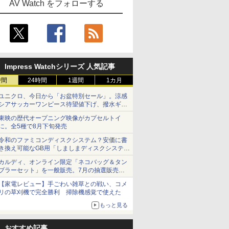
AV Watch をフォローする
Impress Watchシリーズ 人気記事
時間
24時間
1週間
1カ月
ユニクロ、今日から「お盆特別セール」。涼感
シアサッカーワンピース待望値下げ、撥水ギア
ショーツは1990円に
東映の歴代オープニング映像がカプセルトイ
に。全5種で8月下旬発売
令和のファミコンディスクシステム？安価に書
き換え可能なGB用「しましまディスクシステ
ム」
カルディ、オンライン限定「ネコバッグ＆タン
ブラーセット」を一般販売。7月の抽選販売の
当選無効分
【家電レビュー】手ごわい雑草との戦い、コメ
リの草刈機で完全勝利 掃除機感覚で使えた
もっと見る
おすすめ記事