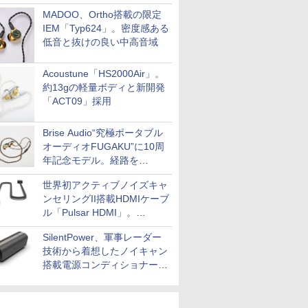
MADOO、Ortho搭載の限定
IEM「Typ624」。密度感ある
低音と抜けの良い中高音域
Acoustune「HS2000Air」。
約13gの軽量ボディと新開発
「ACT09」採用
Brise Audio“究極ポータブル
オーディオFUGAKU”に10周
年記念モデル。経路を
NISHIKIで統一。400万円
世界初アクティブノイズキャ
ンセリングII搭載HDMIケーブ
ル「Pulsar HDMI」。
SilentPowerから
SilentPower、軍事レーダー
技術から着想したノイキャン
搭載電源コンディショナー
「AC iPurifier2」