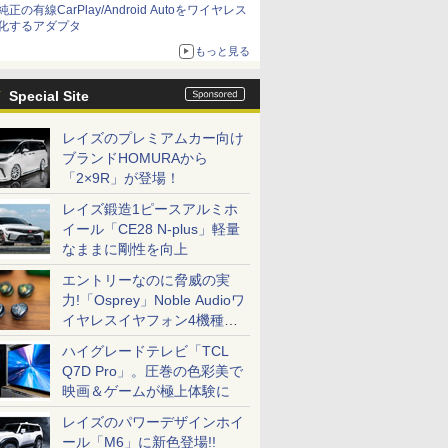
純正の有線CarPlay/Android Autoをワイヤレス
化するアダプタ
もっと見る
Special Site
レイズのプレミアムカー向け
ブランドHOMURAから
「2×9R」が登場！
レイズ鍛造1ピースアルミホ
イール「CE28 N-plus」軽量
なままに剛性を向上
エントリーなのに脅威の実
力!「Osprey」Noble Audioワ
イヤレスイヤフォン4機種を
一気に聴く
ハイグレードテレビ「TCL
Q7D Pro」。圧巻の色彩美で
映画＆ゲームが極上体験に
レイズのパワーデザインホイ
ール「M6」に新色登場!!