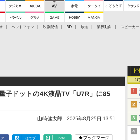
オ
ヘッドフォン
映像配信
BD
放送
業界動向
スピーカー
ェクタ
PS4
BDプレーヤー
映像配信
BD
1
×量子ドットの4K液晶TV「U7R」に85
山崎健太郎
2025年8月25日 13:51
ブックマーク
ェア
はてブ
note