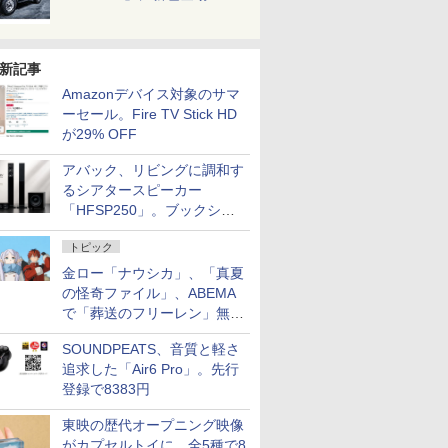
新記事
Amazonデバイス対象のサマ
ーセール。Fire TV Stick HD
が29% OFF
アバック、リビングに調和す
るシアタースピーカー
「HFSP250」。ブックシェ
ルフはペア3万円以下
トピック
金ロー「ナウシカ」、「真夏
の怪奇ファイル」、ABEMA
で「葬送のフリーレン」無料
配信など。夏の特番・配信情
SOUNDPEATS、音質と軽さ
報
追求した「Air6 Pro」。先行
登録で8383円
東映の歴代オープニング映像
がカプセルトイに。全5種で8