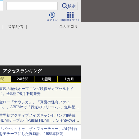
ログイン
Impress サイト
全カテゴリ
音楽配信
アクセスランキング
時間
24時間
1週間
1カ月
東映の歴代オープニング映像がカプセルトイ
に。全5種で8月下旬発売
金ロー「ナウシカ」、「真夏の怪奇ファイ
ル」、ABEMAで「葬送のフリーレン」無料配信
など。夏の特番・配信情報
世界初アクティブノイズキャンセリングII搭載
HDMIケーブル「Pulsar HDMI」。SilentPower
から
「バック・トゥ・ザ・フューチャー」の時計台
をモチーフにした腕時計。1985本限定