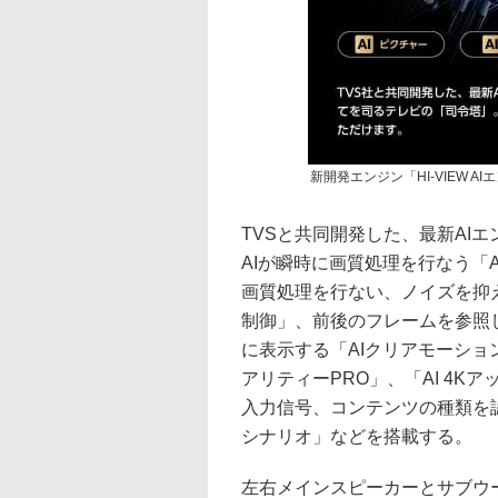
新開発エンジン「HI-VIEW AI
TVSと共同開発した、最新AI
AIが瞬時に画質処理を行なう「
画質処理を行ない、ノイズを抑
制御」、前後のフレームを参照
に表示する「AIクリアモーショ
アリティーPRO」、「AI 4K
入力信号、コンテンツの種類を
シナリオ」などを搭載する。
左右メインスピーカーとサブウー