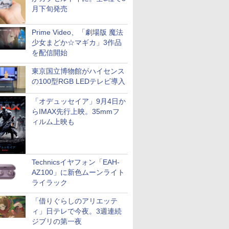
月下旬発売
Prime Video、「劇場版 魔法
少女まどか☆マギカ」3作品
を配信開始
東京国立博物館がハイセンス
の100型RGB LEDテレビ導入
「オデュッセイア」9月4日か
らIMAX先行上映。35mmフ
ィルム上映も
Technicsイヤフォン「EAH-
AZ100」に新色ムーンライト
ライラック
「借りぐらしのアリエッテ
ィ」日テレで今夜。3週連続
ジブリの第一夜