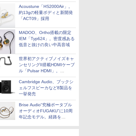
Acoustune「HS2000Air」。
約13gの軽量ボディと新開発
「ACT09」採用
MADOO、Ortho搭載の限定
IEM「Typ624」。密度感ある
低音と抜けの良い中高音域
世界初アクティブノイズキャ
ンセリングII搭載HDMIケーブ
ル「Pulsar HDMI」。
SilentPowerから
Cambridge Audio、ブックシ
ェルフスピーカなど8製品を
一挙発売
Brise Audio“究極ポータブル
オーディオFUGAKU”に10周
年記念モデル。経路を
NISHIKIで統一。400万円