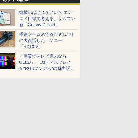
縦横比はどれがいい？ エン
タメ目線で考える、サムスン
新「Galaxy Z Fold」
望遠ブーム来てる!? 9年ぶり
に大復活した、ソニー
「RX10 V」
「画質でテレビ選ぶなら
OLED」、LGディスプレイ
が“RGBタンデム”の魅力訴
求。液晶とのガチ比較も