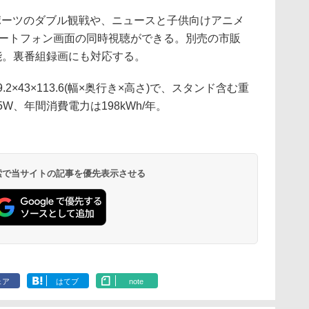
ポーツのダブル観戦や、ニュースと子供向けアニメ
るスマートフォン画面の同時視聴ができる。別売の市販
可能。裏番組録画にも対応する。
2×43×113.6(幅×奥行き×高さ)で、スタンド含む重
5W、年間消費電力は198kWh/年。
 検索で当サイトの記事を優先表示させる
ェア
はてブ
note