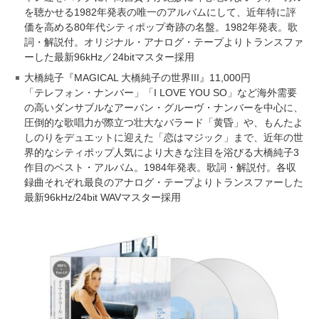
を聴かせる1982年発表の唯一のアルバムにして、近年特に評
価を高める80年代シティポップ奇跡の名盤。1982年発表。歌
詞・解説付。オリジナル・アナログ・テープよりトランスファ
ーした最新96kHz／24bitマスター採用
大橋純子『MAGICAL 大橋純子の世界III』11,000円
「テレフォン・ナンバー」「I LOVE YOU SO」など海外需要
の高いダンサブルなアーバン・グルーヴ・ナンバーを中心に、
圧倒的な歌唱力が際立つ壮大なバラード「黄昏」や、もんたよ
しのりをデュエットに迎えた「恋はマジック」まで、近年の世
界的なシティポップ人気により大きな注目を浴びる大橋純子3
作目のベスト・アルバム。1984年発表。歌詞・解説付。各収
録曲それぞれ最良のアナログ・テープよりトランスファーした
最新96kHz/24bit WAVマスター採⽤