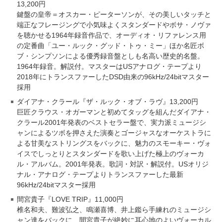
13,200円
鍵盤の皇帝＝オスカー・ピーターソンが、その美しいタッチと
端正なフレージングで小気味よくスタンダードやボサ・ノヴァ
を聴かせる1964年録音作品で、オーディオ・リファレンス用
の定番曲「ユー・ルック・グッド・トゥ・ミー」ほか名匠ボ
ブ・シンプソンによる優秀録音盤としも名高い歴史的名盤。
1964年録音。解説付。マスターはUSアナログ・テープより
2018年にトランスファーしたDSD由来の96kHz/24bitマスター
採用
ダイアナ・クラール『ザ・ルック・オブ・ラヴ』13,200円
巨匠クラウス・オガーマンと初めてタッグを組んだダイアナ・
クラール2001年発表のベストセラー盤で、実力派ミュージシ
ャンによるツボを押さえた演奏とゴージャスなオーケストラに
よる甘美なストリングスをバックに、魅力のスモーキー・ヴォ
イスでしっとりとスタンダードを歌い上げた極上のヴォーカ
ル・アルバム。2001年発表。歌詞・対訳・解説付。USオリジ
ナル・アナログ・テープよりトランスファーした最新
96kHz/24bitマスター採用
間宮貴子『LOVE TRIP』11,000円
椎名和夫、難波弘之、鳴瀬喜博、井上鑑ら手練れのミュージシ
ャン達をバックに、間宮貴子が絶妙に耳心地のよいヴォーカル