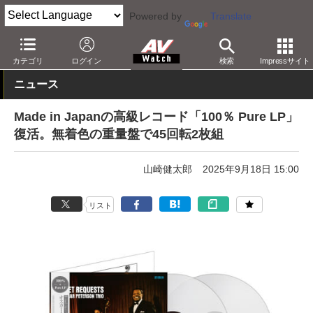
Powered by
Translate
AV Watch
コンテンツ・サービス
CD/SACD/アナログ
カテゴリ
ログイン
検索
Impressサイト
ニュース
Made in Japanの高級レコード「100％ Pure LP」
復活。無着色の重量盤で45回転2枚組
山崎健太郎
2025年9月18日 15:00
リスト