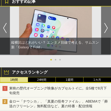
おすすめ記事
縦横比はどれがいい？ エンタメ目線で考える、サムスン
新「Galaxy Z Fold」
●
●
●
アクセスランキング
1時間
24時間
1週間
1カ月
東映の歴代オープニング映像がカプセルトイに。全5種で8月下
旬発売
金ロー「ナウシカ」、「真夏の怪奇ファイル」、ABEMAで「葬
送のフリーレン」無料配信など。夏の特番・配信情報