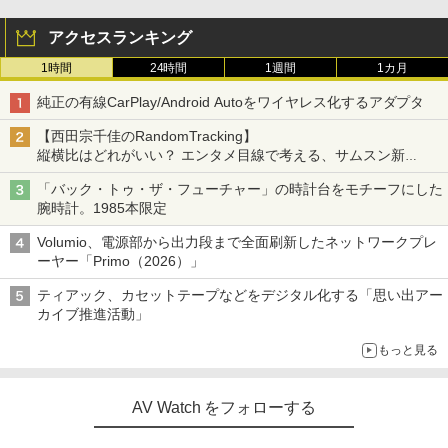
アクセスランキング
1時間
24時間
1週間
1カ月
純正の有線CarPlay/Android Autoをワイヤレス化するアダプタ
【西田宗千佳のRandomTracking】
縦横比はどれがいい？ エンタメ目線で考える、サムスン新
「Galaxy Z Fold」
「バック・トゥ・ザ・フューチャー」の時計台をモチーフにした
腕時計。1985本限定
Volumio、電源部から出力段まで全面刷新したネットワークプレ
ーヤー「Primo（2026）」
ティアック、カセットテープなどをデジタル化する「思い出アー
カイブ推進活動」
もっと見る
AV Watch をフォローする