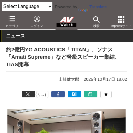
Powered by
Translate
AV Watch
イベント
東京インターナショナルオーディオショウ
カテゴリ
ログイン
検索
Impressサイト
ニュース
約2億円YG ACOUSTICS「TITAN」、ソナス
「Amati Supreme」など弩級スピーカー集結、
TIAS開幕
山崎健太郎
2025年10月17日 18:02
リスト