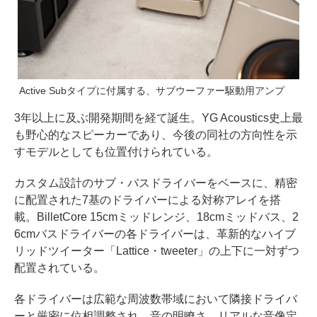
Active Subタイプに付属する、サブウーファー駆動用アンプ
3年以上に及ぶ開発期間を経て誕生。YG Acoustics史上最
も野心的なスピーカーであり、今後の同社の方向性を示
すモデルとしても位置付けられている。
カスタム設計のサブ・バスドライバーをベースに、精密
に配置された7基のドライバーによる対称アレイを搭
載。BilletCore 15cmミッドレンジ、18cmミッドバス、2
6cmバスドライバーの各ドライバーは、革新的なハイブ
リッドツイーター「Lattice・tweeter」の上下に一対ずつ
配置されている。
各ドライバーは広範な周波数帯域において隣接ドライバ
ーと厳密に位相調整され、音の明瞭さ、リアルな音像定