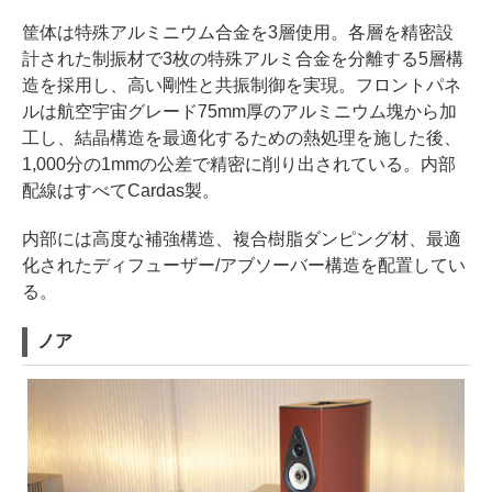
筐体は特殊アルミニウム合金を3層使用。各層を精密設
計された制振材で3枚の特殊アルミ合金を分離する5層構
造を採用し、高い剛性と共振制御を実現。フロントパネ
ルは航空宇宙グレード75mm厚のアルミニウム塊から加
工し、結晶構造を最適化するための熱処理を施した後、
1,000分の1mmの公差で精密に削り出されている。内部
配線はすべてCardas製。
内部には高度な補強構造、複合樹脂ダンピング材、最適
化されたディフューザー/アブソーバー構造を配置してい
る。
ノア