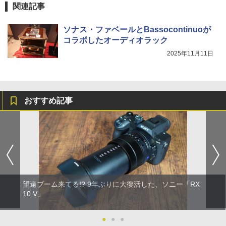
関連記事
ソナス・ファベールとBassocontinuoが
コラボしたオーディオラック
2025年11月11日
おすすめ記事
望遠ブーム来てる!? 9年ぶりに大復活した、ソニー「RX
10 V」
●
●
●