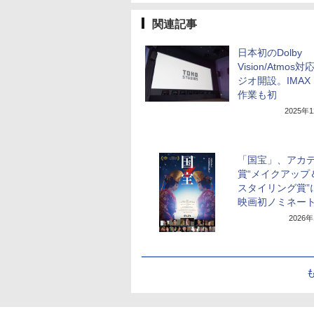
関連記事
日本初のDolby
Vision/Atmos
ジオ開設。IMAX 
作業も初
2025年
「国宝」、アカ
賞“メイクアップ
スタイリング賞”
映画初ノミネー
2026