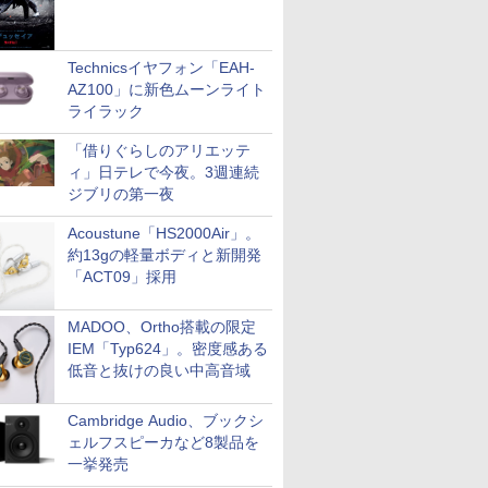
Technicsイヤフォン「EAH-
AZ100」に新色ムーンライト
ライラック
「借りぐらしのアリエッテ
ィ」日テレで今夜。3週連続
ジブリの第一夜
Acoustune「HS2000Air」。
約13gの軽量ボディと新開発
「ACT09」採用
MADOO、Ortho搭載の限定
IEM「Typ624」。密度感ある
低音と抜けの良い中高音域
Cambridge Audio、ブックシ
ェルフスピーカなど8製品を
一挙発売