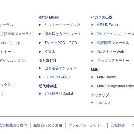
Rittor Music
イカロス出版
dフォーラム
リットーミュージック
AIRLINEweb
ップ担当者フォーラム
楽器探そう!デジマート
Jディフェンスニュー
ness Library
TシャツPOD T-OD
通訳翻訳ジャーナル
セミナー
立東舎
JレスキューWeb
 X（デジタルクロス）
山と溪谷社
イカロスアカデミー
山と溪谷オンライン
MdN
CLIMBING-NET
MdN Books
ブックス
近代科学社
MdN Design Interactiv
ing
近代科学社Digital
テックリブ
TechLib
広告掲載のご案内
編集部へのご連絡
プライバシーポリシー
会社概要