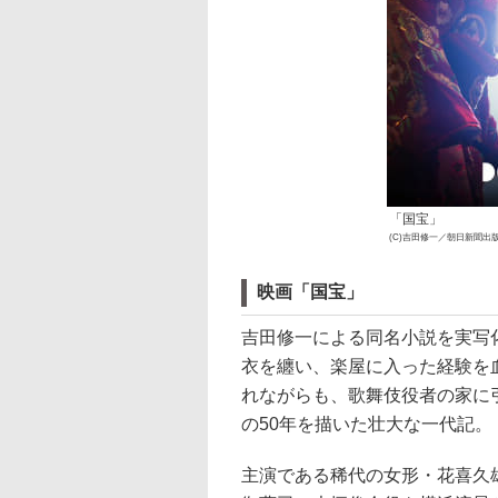
「国宝」
(C)吉田修一／朝日新聞出版 
映画「国宝」
吉田修一による同名小説を実写
衣を纏い、楽屋に入った経験を
れながらも、歌舞伎役者の家に
の50年を描いた壮大な一代記。
主演である稀代の女形・花喜久