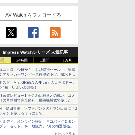
AV Watch をフォローする
Impress Watchシリーズ 人気記事
時間
24時間
1週間
1カ月
ユニクロ、今日から「お盆特別セール」。涼感
シアサッカーワンピース待望値下げ、撥水ギア
ショーツは1990円に
ミスド「Mrs. GREEN APPLE」のコラボドーナ
ツ4種、いよいよ発売！
【家電レビュー】手ごわい雑草との戦い、コメ
リの草刈機で完全勝利 掃除機感覚で使えた
NTT島田社長、ソフトバンクのセブン出資に「d
ポイント使えるようにして」
カルディ、オンライン限定「ネコバッグ＆タン
ブラーセット」を一般販売。7月の抽選販売の
当選無効分
もっと見る