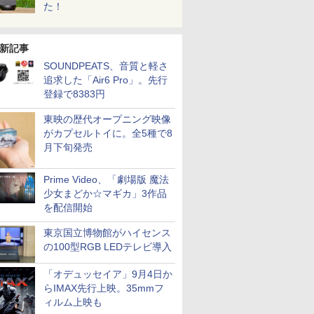
た！
新記事
SOUNDPEATS、音質と軽さ
追求した「Air6 Pro」。先行
登録で8383円
東映の歴代オープニング映像
がカプセルトイに。全5種で8
月下旬発売
Prime Video、「劇場版 魔法
少女まどか☆マギカ」3作品
を配信開始
東京国立博物館がハイセンス
の100型RGB LEDテレビ導入
「オデュッセイア」9月4日か
らIMAX先行上映。35mmフ
ィルム上映も