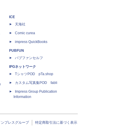
ICE
天海社
ス
Comic curea
impress QuickBooks
PUBFUN
パブファンセルフ
IPGネットワーク
TシャツPOD pTa.shop
カスタム写真集POD fabli
e
Impress Group Publication
Information
インプレスグループ
特定商取引法に基づく表示