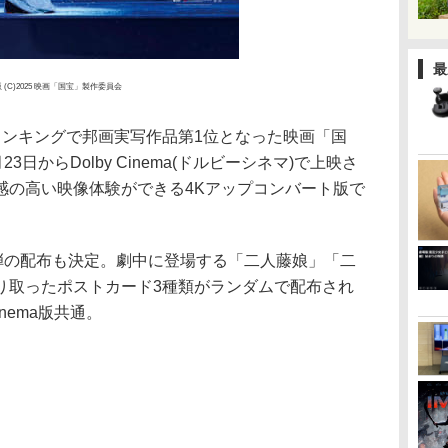
最
(C)2025 映画「国宝」製作委員会
ランキングで邦画実写作品第1位となった映画「国
23日からDolby Cinema(ドルビーシネマ)で上映さ
感の高い映像体験ができる4Kアップコンバート版で
2弾の配布も決定。劇中に登場する「二人藤娘」「二
り取ったポストカード3種類がランダムで配布され
inema版共通。