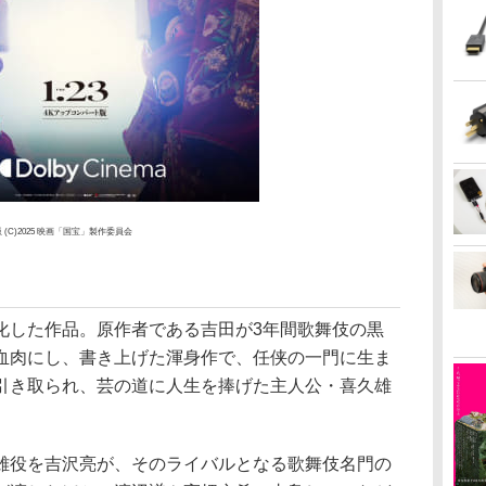
(C)2025 映画「国宝」製作委員会
化した作品。原作者である吉田が3年間歌舞伎の黒
血肉にし、書き上げた渾身作で、任侠の一門に生ま
引き取られ、芸の道に人生を捧げた主人公・喜久雄
雄役を吉沢亮が、そのライバルとなる歌舞伎名門の