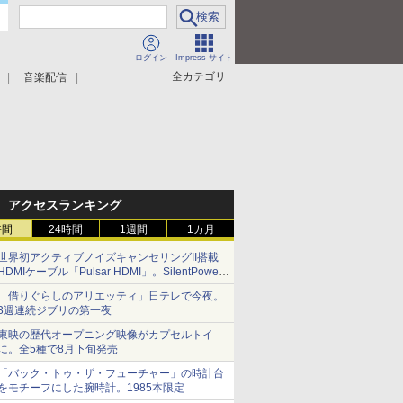
ログイン
Impress サイト
全カテゴリ
音楽配信
アクセスランキング
時間
24時間
1週間
1カ月
世界初アクティブノイズキャンセリングII搭載
HDMIケーブル「Pulsar HDMI」。SilentPower
から
「借りぐらしのアリエッティ」日テレで今夜。
3週連続ジブリの第一夜
東映の歴代オープニング映像がカプセルトイ
に。全5種で8月下旬発売
「バック・トゥ・ザ・フューチャー」の時計台
をモチーフにした腕時計。1985本限定