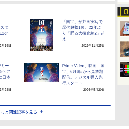
「国宝」が邦画実写で
対応スタ
歴代興収1位。22年ぶ
12ch
り「踊る大捜査線2」超
え
12月18日
2025年11月25日
デミー
Prime Video、映画「国
＆ヘア
宝」6月6日から見放題
に日本
配信。デジタル購入先
ト
行スタート
年1月23日
2026年5月20日
もっと関連記事を見る