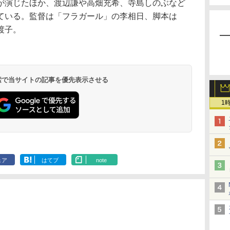
が演じたほか、渡辺謙や高畑充希、寺島しのぶなど
ている。監督は「フラガール」の李相日、脚本は
渡子。
 検索で当サイトの記事を優先表示させる
1
ェア
はてブ
note