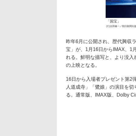
「国宝」
(C)吉田修一／朝日新聞出版 
昨年6月に公開され、歴代興収
宝」が、1月16日からIMAX、1月
れる。鮮明な描写と、より没入
の上映となる。
16日から入場者プレゼント第
人道成寺」「鷺娘」の演目を切
る。通常版、IMAX版、Dolby C