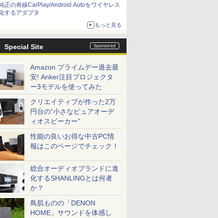
純正の有線CarPlay/Android Autoをワイヤレス
化するアダプタ
もっと見る
Special Site
Amazon プライムデー過去最
安! Anker注目プロジェクタ
ー3モデルを使ってみた
クリエイティブが作った2万
円台の“小さなピュアオーデ
ィオスピーカー”
性能の良いお得な中古PC情
報はこのページでチェック！
総合オーディオブランドに進
化するSHANLINGとは何者
か？
鳥肌ものの「DENON
HOME」サウンドを体感し