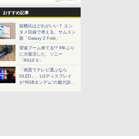
おすすめ記事
縦横比はどれがいい？ エン
タメ目線で考える、サムスン
新「Galaxy Z Fold」
望遠ブーム来てる!? 9年ぶり
に大復活した、ソニー
「RX10 V」
「画質でテレビ選ぶなら
OLED」、LGディスプレイ
が“RGBタンデム”の魅力訴
求。液晶とのガチ比較も