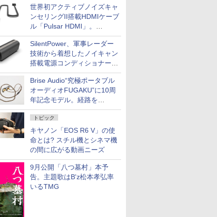
世界初アクティブノイズキャ
ンセリングII搭載HDMIケーブ
ル「Pulsar HDMI」。
SilentPowerから
SilentPower、軍事レーダー
技術から着想したノイキャン
搭載電源コンディショナー
「AC iPurifier2」
Brise Audio“究極ポータブル
オーディオFUGAKU”に10周
年記念モデル。経路を
NISHIKIで統一。400万円
トピック
キヤノン「EOS R6 V」の使
命とは? スチル機とシネマ機
の間に広がる動画ニーズ
9月公開「八つ墓村」本予
告。主題歌はB'z松本孝弘率
いるTMG