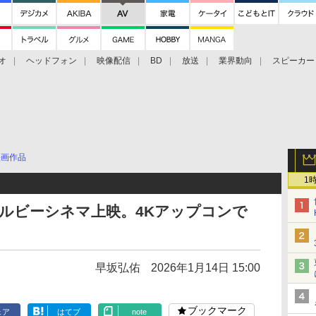
オ
ヘッドフォン
映像配信
BD
放送
業界動向
スピーカー
ェクタ
PS4
BDプレーヤー
映像配信
BD
映画作品
1
/ドルビーシネマ上映。4Kアップコンで
早坂弘佑
2026年1月14日 15:00
ブックマーク
ェア
はてブ
note