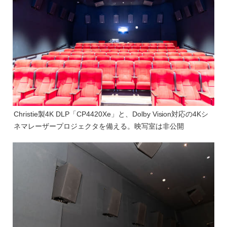
Christie製4K DLP「CP4420Xe」と、Dolby Vision対応の4Kシ
ネマレーザープロジェクタを備える。映写室は非公開