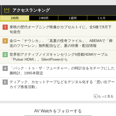
アクセスランキング
1時間
24時間
1週間
1カ月
東映の歴代オープニング映像がカプセルトイに。全5種で8月下
旬発売
金ロー「ナウシカ」、「真夏の怪奇ファイル」、ABEMAで「葬
送のフリーレン」無料配信など。夏の特番・配信情報
世界初アクティブノイズキャンセリングII搭載HDMIケーブル
「Pulsar HDMI」。SilentPowerから
「バック・トゥ・ザ・フューチャー」の時計台をモチーフにした
腕時計。1985本限定
ティアック、カセットテープなどをデジタル化する「思い出アー
カイブ推進活動」
もっと見る
AV Watch をフォローする