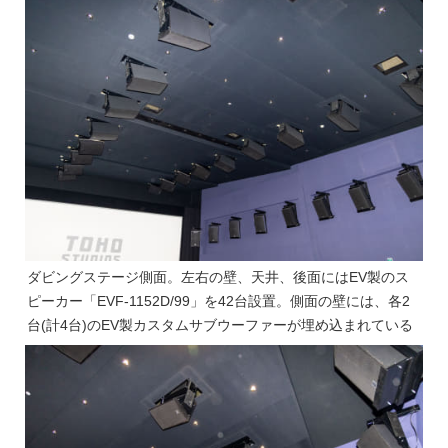
ダビングステージ側面。左右の壁、天井、後面にはEV製のス
ピーカー「EVF-1152D/99」を42台設置。側面の壁には、各2
台(計4台)のEV製カスタムサブウーファーが埋め込まれている