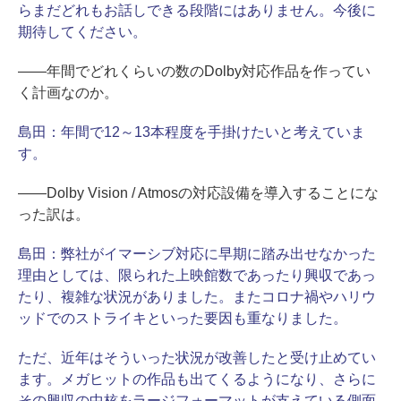
らまだどれもお話しできる段階にはありません。今後に
期待してください。
――年間でどれくらいの数のDolby対応作品を作ってい
く計画なのか。
島田：
年間で12～13本程度を手掛けたいと考えていま
す。
――Dolby Vision / Atmosの対応設備を導入することにな
った訳は。
島田：
弊社がイマーシブ対応に早期に踏み出せなかった
理由としては、限られた上映館数であったり興収であっ
たり、複雑な状況がありました。またコロナ禍やハリウ
ッドでのストライキといった要因も重なりました。
ただ、近年はそういった状況が改善したと受け止めてい
ます。メガヒットの作品も出てくるようになり、さらに
その興収の中核をラージフォーマットが支えている側面