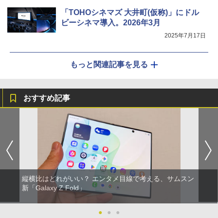
「TOHOシネマズ 大井町(仮称)」にドル
ビーシネマ導入。2026年3月
2025年7月17日
もっと関連記事を見る
おすすめ記事
縦横比はどれがいい？ エンタメ目線で考える、サムスン
新「Galaxy Z Fold」
●
●
●