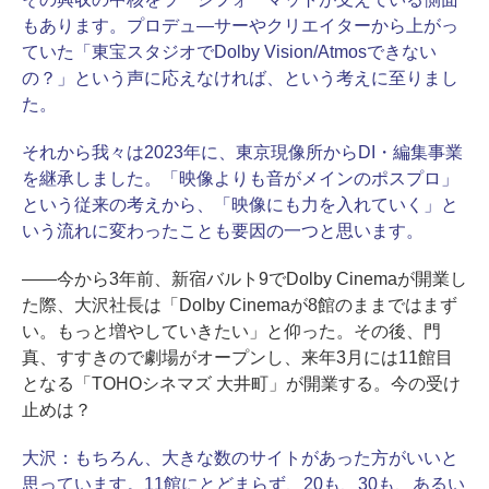
もあります。プロデュ―サーやクリエイターから上がっ
ていた「東宝スタジオでDolby Vision/Atmosできない
の？」という声に応えなければ、という考えに至りまし
た。
それから我々は2023年に、東京現像所からDI・編集事業
を継承しました。「映像よりも音がメインのポスプロ」
という従来の考えから、「映像にも力を入れていく」と
いう流れに変わったことも要因の一つと思います。
――今から3年前、新宿バルト9でDolby Cinemaが開業し
た際、大沢社長は「Dolby Cinemaが8館のままではまず
い。もっと増やしていきたい」と仰った。その後、門
真、すすきので劇場がオープンし、来年3月には11館目
となる「TOHOシネマズ 大井町」が開業する。今の受け
止めは？
大沢：
もちろん、大きな数のサイトがあった方がいいと
思っています。11館にとどまらず、20も、30も、あるい