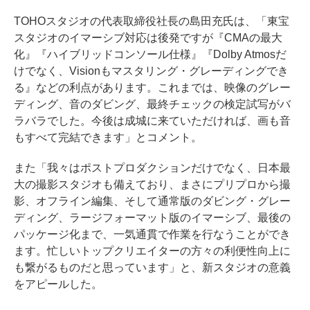
TOHOスタジオの代表取締役社長の島田充氏は、「東宝
スタジオのイマーシブ対応は後発ですが『CMAの最大
化』『ハイブリッドコンソール仕様』『Dolby Atmosだ
けでなく、Visionもマスタリング・グレーディングでき
る』などの利点があります。これまでは、映像のグレー
ディング、音のダビング、最終チェックの検定試写がバ
ラバラでした。今後は成城に来ていただければ、画も音
もすべて完結できます」とコメント。
また「我々はポストプロダクションだけでなく、日本最
大の撮影スタジオも備えており、まさにプリプロから撮
影、オフライン編集、そして通常版のダビング・グレー
ディング、ラージフォーマット版のイマーシブ、最後の
パッケージ化まで、一気通貫で作業を行なうことができ
ます。忙しいトップクリエイターの方々の利便性向上に
も繋がるものだと思っています」と、新スタジオの意義
をアピールした。