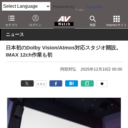
Powered by
Translate
AV Watch
動向
その他
カテゴリ
ログイン
検索
Impressサイト
ニュース
日本初のDolby Vision/Atmos対応スタジオ開設。
IMAX 12ch作業も初
阿部邦弘
2025年12月18日 00:00
リスト