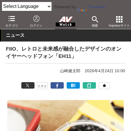
Powered by
Translate
AV Watch
製品
ヘッドフォン
FiiO
カテゴリ
ログイン
検索
Impressサイト
ニュース
FIIO、レトロと未来感が融合したデザインのオン
イヤーヘッドフォン「EH11」
山崎健太郎
2026年4月24日 10:00
リスト