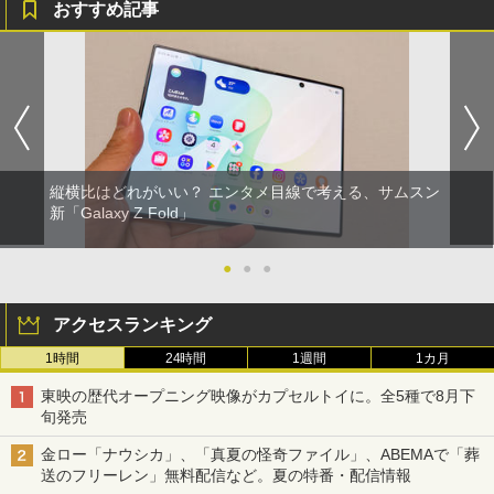
おすすめ記事
縦横比はどれがいい？ エンタメ目線で考える、サムスン
新「Galaxy Z Fold」
●
●
●
アクセスランキング
1時間
24時間
1週間
1カ月
東映の歴代オープニング映像がカプセルトイに。全5種で8月下
旬発売
金ロー「ナウシカ」、「真夏の怪奇ファイル」、ABEMAで「葬
送のフリーレン」無料配信など。夏の特番・配信情報