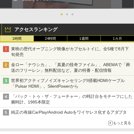
●
●
●
アクセスランキング
1時間
24時間
1週間
1カ月
東映の歴代オープニング映像がカプセルトイに。全5種で8月下
旬発売
金ロー「ナウシカ」、「真夏の怪奇ファイル」、ABEMAで「葬
送のフリーレン」無料配信など。夏の特番・配信情報
世界初アクティブノイズキャンセリングII搭載HDMIケーブル
「Pulsar HDMI」。SilentPowerから
「バック・トゥ・ザ・フューチャー」の時計台をモチーフにした
腕時計。1985本限定
純正の有線CarPlay/Android Autoをワイヤレス化するアダプタ
もっと見る