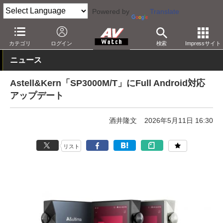
Powered by
Translate
AV Watch
製品
ポータブルオーディオ
Astell & Kern
カテゴリ
ログイン
検索
Impressサイト
ニュース
Astell&Kern「SP3000M/T」にFull Android対応
アップデート
酒井隆文
2026年5月11日 16:30
リスト