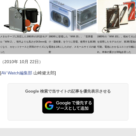
メタルテープに対応した1981年の2代目モデ
1983年に登場した「WM-20」。「世界最
1985年の「WM-101」。初めてガ
ル「WM-2」。初代よりも高さが24.5mm低
小・最軽量」をウリに登場。使用する単3乾
を採用したモデルだが、単3乾電池
くなり、カセットケースと同等のサイズにな
電池を1本にしたのが、スモールサイズの秘
可能。電池にかかるコストが大幅に
った
密
れ、本体の重さが200gを切った
（2010年 10月 22日）
[
AV Watch編集部
山崎健太郎
]
Google 検索で当サイトの記事を優先表示させる