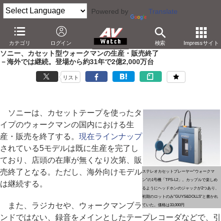
Powered by
Translate
AV Watch
製品
ポータブルオーディオ
ウォークマン
カテゴリ
ログイン
検索
Impressサイト
ソニー、カセット型ウォークマンの生産・販売終了
－海外では継続。登場から約31年で2億2,000万台
リスト
ソニーは、カセットテープを使ったタ
イプのウォークマンの国内における生
産・販売を終了する。
現在ラインナップ
されている5モデルは既に生産を完了し
ており、店頭の在庫が無くなり次第、販
売終了となる。ただし、海外向けモデル
ステレオカセットプレーヤー“ウォークマ
ン”の1号機「TPS-L2」。カップルで楽しめ
は継続する。
るようにヘッドホンのジャックが2つあり、
初期のロットのみ"GUYS&DOLLS"と書かれ
また、ラジカセや、ウォークマンブラ
ていた。価格は33,000円
ンドではない、録音をメインとしたテープレコーダなどで、引