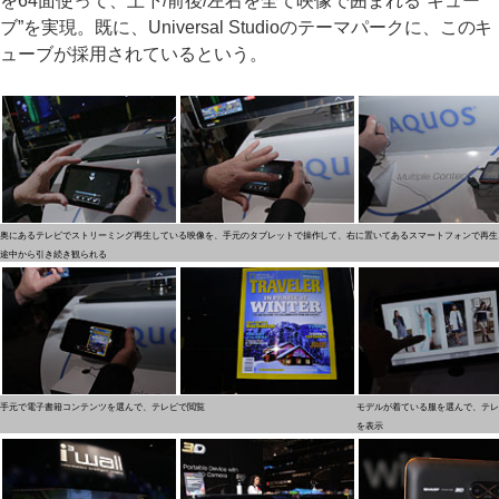
を64面使って、上下/前後/左右を全て映像で囲まれる“キュー
ブ”を実現。既に、Universal Studioのテーマパークに、このキ
ューブが採用されているという。
奥にあるテレビでストリーミング再生している映像を、手元のタブレットで操作して、右に置いてあるスマートフォンで再生
途中から引き続き観られる
手元で電子書籍コンテンツを選んで、テレビで閲覧
モデルが着ている服を選んで、テレ
を表示