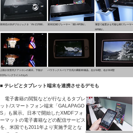
3D対応のDLPプロジェクタ「XV-Z17000」
3D対応BDプレーヤー「BD-HP35U」
薄型で縦置きも可能なBDプレーヤー
HP90U」
上段が次世代クアトロンの展示。下段が
パララックスバリア方式の裸眼3D液晶。左が3.8型、右が10.6型
CCFLバックライトのもの
■ テレビとタブレット端末を連携させるデモも
電子書籍の閲覧などが行なえるタブレ
ット/スマートフォン端末「GALAPAGO
S」も展示。日本で開始したXMDFフォ
ーマットの電子書籍などの配信サービス
を、米国でも2011年より実施予定とな