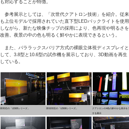
も対応することが特徴。
参考展示としては、「次世代クアトロン技術」を紹介。従来
も上位モデルで採用されていた直下型LEDバックライトを使用
しながら、新たな映像チップの採用により、色再現や明るさを
改善。夜景の中の色も明るく鮮やかに表現できるという。
また、パララックスバリア方式の裸眼立体視ディスプレイと
して、3.8型と10.6型の試作機を展示しており、3D動画を再生
している。
3D対応の「LE835シリーズ」
3D非対応の「LE830シリーズ」
クアトロンの4色の鮮やかな表示を
する展示