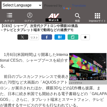
Powered by
Translate
AV Watch
イベント
CES
2011
カテゴリ
ログイン
検索
Impressサイト
【CES】シャープ、次世代クアトロンや裸眼3D液晶
－テレビとタブレット端末で動画などの連携デモ
リスト
1月6日(米国時間)より開幕したInterna
tional CESの、シャープブースを紹介す
る。
前日のプレスカンファレンスで発表さ
れた70型など大画面の「AQUOSクアト
シャープブース
ロン」が展示されたほか、裸眼3Dなどの試作機も披露。ま
た、日本に続き米国でも開始される電子書籍などの「GALAPA
GOS」、さらに、タブレット端末とスマートフォン、テレビ
が連携するサービスのデモも行なわれている。