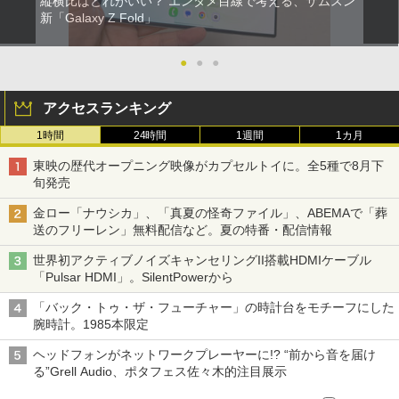
縦横比はどれがいい？ エンタメ目線で考える、サムスン
新「Galaxy Z Fold」
●
●
●
アクセスランキング
1時間
24時間
1週間
1カ月
東映の歴代オープニング映像がカプセルトイに。全5種で8月下
旬発売
金ロー「ナウシカ」、「真夏の怪奇ファイル」、ABEMAで「葬
送のフリーレン」無料配信など。夏の特番・配信情報
世界初アクティブノイズキャンセリングII搭載HDMIケーブル
「Pulsar HDMI」。SilentPowerから
「バック・トゥ・ザ・フューチャー」の時計台をモチーフにした
腕時計。1985本限定
ヘッドフォンがネットワークプレーヤーに!? “前から音を届け
る”Grell Audio、ポタフェス佐々木的注目展示