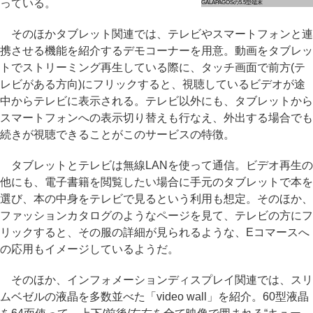
っている。
GALAPAGOSの5.5型端末
そのほかタブレット関連では、テレビやスマートフォンと連
携させる機能を紹介するデモコーナーを用意。動画をタブレッ
トでストリーミング再生している際に、タッチ画面で前方(テ
レビがある方向)にフリックすると、視聴しているビデオが途
中からテレビに表示される。テレビ以外にも、タブレットから
スマートフォンへの表示切り替えも行なえ、外出する場合でも
続きが視聴できることがこのサービスの特徴。
タブレットとテレビは無線LANを使って通信。ビデオ再生の
他にも、電子書籍を閲覧したい場合に手元のタブレットで本を
選び、本の中身をテレビで見るという利用も想定。そのほか、
ファッションカタログのようなページを見て、テレビの方にフ
リックすると、その服の詳細が見られるような、Eコマースへ
の応用もイメージしているようだ。
そのほか、インフォメーションディスプレイ関連では、スリ
ムベゼルの液晶を多数並べた「video wall」を紹介。60型液晶