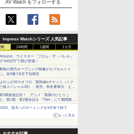
AV Watch をフォローする
Impress Watchシリーズ 人気記事
時間
24時間
1週間
1カ月
Amazon、ウイスキー「フロム・ザ・バレル」
が“4402円”で再び登場！
東映の歴代オープニング映像がカプセルトイ
に。全5種で8月下旬発売
はやぶさ50％オフの「新幹線eチケット（トク
だ値スペシャル28）」発売。秋冬乗車分、えき
ねっと限定
第3期放送記念！ アニメ「薬屋のひとりご
と」第1期・第2期全話を「TVer」にて期間限定
で順次無料配信開始
KDDI、楽天へのローミングを9月末で終了
もっと見る
おすすめ記事