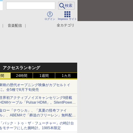
ログイン
Impress サイト
全カテゴリ
音楽配信
アクセスランキング
時間
24時間
1週間
1カ月
東映の歴代オープニング映像がカプセルトイ
に。全5種で8月下旬発売
世界初アクティブノイズキャンセリングII搭載
HDMIケーブル「Pulsar HDMI」。SilentPower
から
金ロー「ナウシカ」、「真夏の怪奇ファイ
ル」、ABEMAで「葬送のフリーレン」無料配信
など。夏の特番・配信情報
「バック・トゥ・ザ・フューチャー」の時計台
をモチーフにした腕時計。1985本限定