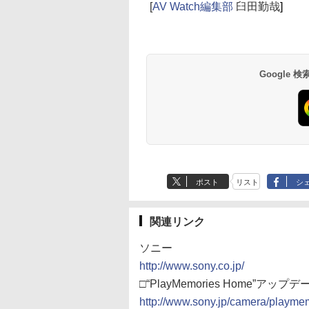
[
AV Watch編集部
臼田勤哉
]
Google
ポスト
リスト
シ
関連リンク
ソニー
http://www.sony.co.jp/
□“PlayMemories Home”
http://www.sony.jp/camera/playme