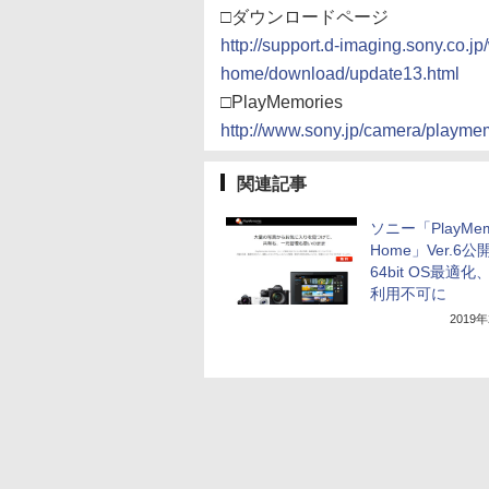
□ダウンロードページ
http://support.d-imaging.sony.co.j
home/download/update13.html
□PlayMemories
http://www.sony.jp/camera/playmem
関連記事
ソニー「PlayMem
Home」Ver.6公
64bit OS最適化
利用不可に
2019