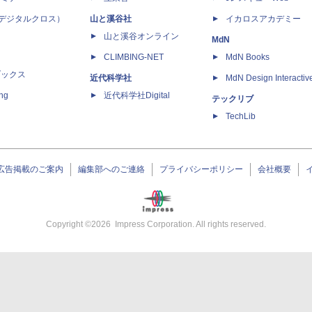
 X（デジタルクロス）
山と溪谷社
イカロスアカデミー
山と溪谷オンライン
MdN
CLIMBING-NET
MdN Books
ブックス
近代科学社
MdN Design Interactiv
ing
近代科学社Digital
テックリブ
TechLib
広告掲載のご案内
編集部へのご連絡
プライバシーポリシー
会社概要
Copyright ©
2026
Impress Corporation. All rights reserved.