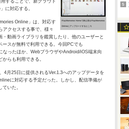
0を適用することで、新クラウド
line」に対応する。
ies Online」は、対応す
PlayMemories Homeで静止画をPlayMemories
Onlineにアップロードするところ
からアクセスする事で、様々
画・動画ライブラリを鑑賞したり、他のユーザーと
ペースが無料で利用できる。今回PCでも
可能になったほか、WebブラウザやAndroid/iOS端末向
ie」などからも利用できる。
eは、4月25日に提供されるVer.1.3へのアップデータを
s Onlineに対応する予定だった。しかし、配信準備が
していた。