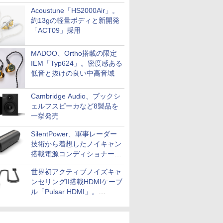
Acoustune「HS2000Air」。
約13gの軽量ボディと新開発
「ACT09」採用
MADOO、Ortho搭載の限定
IEM「Typ624」。密度感ある
低音と抜けの良い中高音域
Cambridge Audio、ブックシ
ェルフスピーカなど8製品を
一挙発売
SilentPower、軍事レーダー
技術から着想したノイキャン
搭載電源コンディショナー
「AC iPurifier2」
世界初アクティブノイズキャ
ンセリングII搭載HDMIケーブ
ル「Pulsar HDMI」。
SilentPowerから