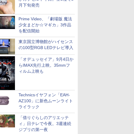
月下旬発売
Prime Video、「劇場版 魔法
少女まどか☆マギカ」3作品
を配信開始
東京国立博物館がハイセンス
の100型RGB LEDテレビ導入
「オデュッセイア」9月4日か
らIMAX先行上映。35mmフ
ィルム上映も
Technicsイヤフォン「EAH-
AZ100」に新色ムーンライト
ライラック
「借りぐらしのアリエッテ
ィ」日テレで今夜。3週連続
ジブリの第一夜