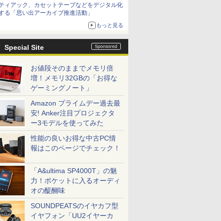
ティアック、カセットテープなどをデジタル化
する「思い出アーカイブ推進活動」
もっと見る
Special Site
お値段そのままでメモリ倍
増！メモリ32GBの「お得な
ゲーミングノート」
Amazon プライムデー過去最
安! Anker注目プロジェクタ
ー3モデルを使ってみた
性能の良いお得な中古PC情
報はこのページでチェック！
「A&ultima SP4000T」の魅
力！ポケットに入るオーディ
オの醍醐味
SOUNDPEATSのイヤカフ型
イヤフォン「UU2イヤーカ