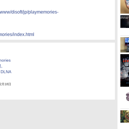
p/www/disoft/jp/playmemories-
ories/index.html
ories
開。
、DLNA
年2月18日