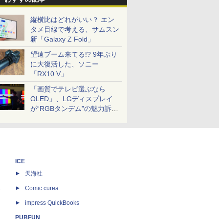
縦横比はどれがいい？ エン
タメ目線で考える、サムスン
新「Galaxy Z Fold」
望遠ブーム来てる!? 9年ぶり
に大復活した、ソニー
「RX10 V」
「画質でテレビ選ぶなら
OLED」、LGディスプレイ
が“RGBタンデム”の魅力訴
求。液晶とのガチ比較も
ICE
天海社
ス
Comic curea
impress QuickBooks
PUBFUN