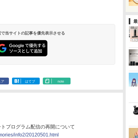
最
 検索で当サイトの記事を優先表示させる
ェア
はてブ
note
アップデートプログラム配信の再開について
mories/info2/20120501.html