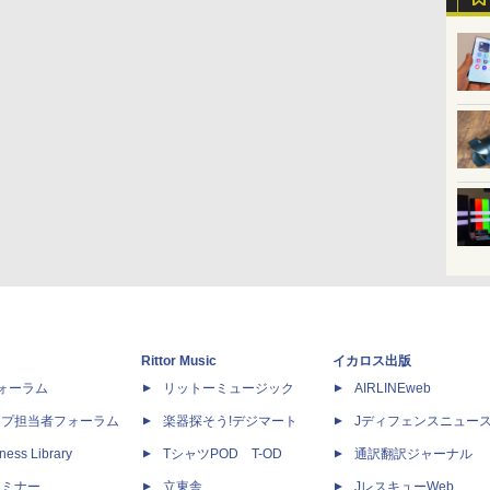
Rittor Music
イカロス出版
dフォーラム
リットーミュージック
AIRLINEweb
ップ担当者フォーラム
楽器探そう!デジマート
Jディフェンスニュー
ness Library
TシャツPOD T-OD
通訳翻訳ジャーナル
セミナー
立東舎
JレスキューWeb