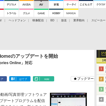
オ
ヘッドフォン
映像配信
BD
放送
業界動向
スピーカー
ェクタ
PS4
BDプレーヤー
映像配信
BD
s Homeのアップデートを開始
1
es Online」対応
ブックマーク
ェア
はてブ
note
動画/写真管理ソフトウェア
」のアップデートプログラムを配信