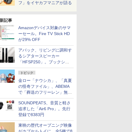
フ」をイヤカフマニアが語る
新記事
Amazonデバイス対象のサマ
ーセール。Fire TV Stick HD
が29% OFF
アバック、リビングに調和す
るシアタースピーカー
「HFSP250」。ブックシェ
ルフはペア3万円以下
トピック
金ロー「ナウシカ」、「真夏
の怪奇ファイル」、ABEMA
で「葬送のフリーレン」無料
配信など。夏の特番・配信情
SOUNDPEATS、音質と軽さ
報
追求した「Air6 Pro」。先行
登録で8383円
東映の歴代オープニング映像
がカプセルトイに。全5種で8