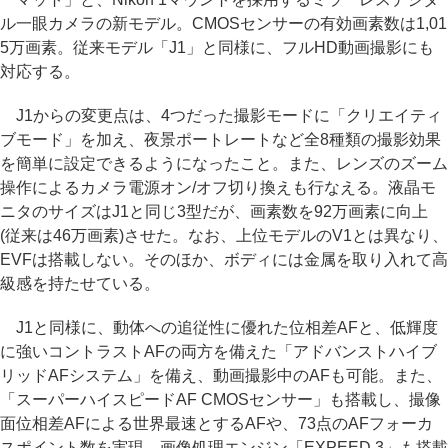
ル一眼カメラの新モデル。CMOSセンサーの有効画素数は1,01
5万画素。従来モデル「J1」と同様に、フルHD動画撮影にも
対応する。
J1からの変更点は、4つだった撮影モードに「クリエイティ
ブモード」を加え、夜景ポートレートなど全8種類の撮影効果
を簡単に設定できるようになったこと。また、レンズのズーム
操作によるカメラ電源オン/オフ切り換えも行なえる。液晶モ
ニタのサイズはJ1と同じ3型だが、画素数を92万画素に向上
(従来は46万画素)させた。なお、上位モデルのV1とは異なり、
EVFは搭載しない。そのほか、ボディには金属を取り入れて高
級感を持たせている。
J1と同様に、動体への追従性に優れた位相差AFと、低輝度
に強いコントラストAFの両方を備えた「アドバンストハイブ
リッドAFシステム」を備え、動画撮影中のAFも可能。また、
「スーパーハイスピードAF CMOSセンサー」も搭載し、撮像
面位相差AFによる世界最速とするAFや、73点のAFフォーカ
スポイント数を実現。画像処理エンジン「EXPEED 3」も搭載