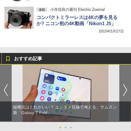
小寺信良の週刊 Electric Zooma!
連載
コンパクトミラーレスは4Kの夢を見る
か? ニコン初の4K動画「Nikon1 J5」
2015年5月27日
おすすめ記事
縦横比はどれがいい？ エンタメ目線で考える、サムスン
新「Galaxy Z Fold」
●
●
●