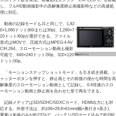
し、フルHD動画撮影中の高解像度静止画撮影時などの高速処
理に対応。
動画の記録モードもJ1と同じで、1,92
0×1,080ドット(60iまたは30p)、1,280×7
20ドット/60pが選択できる。ファイル
形式はMOVで、圧縮方式はMPEG-4 AV
C/H.264。スローモーション動画も撮影
可能で、640×240ドット/30p、320×120
背面(ホワイト)
ドット/30p。
「モーションスナップショットモード」も引き続き搭載。シ
ャッターボタンを押すと、静止画とその前後の僅かな時間を高
解像度のスローモーション動画として記録し、0.4倍速のスロ
ーモーション動画と静止画を合わせた形で再生できる。
記録メディアはSD/SDHC/SDXCカード。HDMI出力にも対
応する。外形寸法は、約106×29.8×61mm(幅×奥行き×高さ)、
重量は本体のみが約237gで、バッテリ/SDカード込みで約280