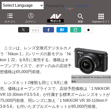
Powered by
Translate
ニコン、フルHD動画対応のミラーレス「Nikon 1 J2」
カテゴリ
ログイン
検索
Impressサイト
－クリエイティブモード追加。液晶を高画素化
リスト
ニコンは、レンズ交換式デジタルカメ
ラ「Nikon 1」Jシリーズの新モデル「Ni
kon 1 J2」を9月に発売する。価格はオ
ープンプライスで、ボディのみの店頭予
想価格は65,000円前後。
Nikon 1 J2(1 NIKKOR VR 10-30mm f/3.5-5.6装
レンズキット2種類も同じく9月に発
着時)
売。価格はオープンプライスで、店頭予想価格は「1 NIKKOR
VR 10-30mm F3.5-5.6」が付属する標準ズームレンズキットが
75,000円前後、同レンズに加え「1 NIKKOR VR 30-110mm F
3.8-5.6」も付いたダブルズームキットが85,000円前後。