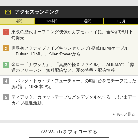
アクセスランキング
1時間
24時間
1週間
1カ月
東映の歴代オープニング映像がカプセルトイに。全5種で8月下
旬発売
世界初アクティブノイズキャンセリングII搭載HDMIケーブル
「Pulsar HDMI」。SilentPowerから
金ロー「ナウシカ」、「真夏の怪奇ファイル」、ABEMAで「葬
送のフリーレン」無料配信など。夏の特番・配信情報
「バック・トゥ・ザ・フューチャー」の時計台をモチーフにした
腕時計。1985本限定
ティアック、カセットテープなどをデジタル化する「思い出アー
カイブ推進活動」
もっと見る
AV Watch をフォローする