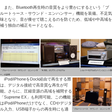
また、Bluetooth再生時の音質をより豊かにするという「ブ
ルートゥース・サウンド・エンハンサー」機能を装備。不足気
味となり、音が痩せて聴こえるのを防ぐため、低域や中高域を
補う独自の補正モードとなる。
「ブルートゥース・サウンド・エンハンサ
「K-531」のブラックモデル
シルバーモデルのメインユニット部
ー」の説明
iPod/iPhoneをDock経由で再生する際
は、デジタル接続で高音質な再生が可
能。さらに、圧縮音源の高域を補間する
「Supreme EX」も利用可能。この機能
はiPod/iPhoneだけでなく、CDやデジタ
ル入力、USB端子からの再生時にも適
「ブルートゥース・サウンド・エンハンサ