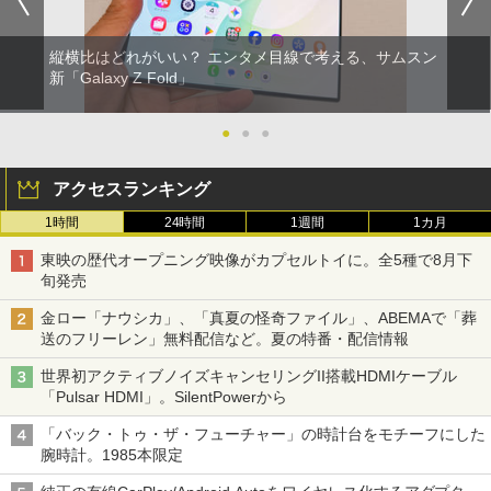
縦横比はどれがいい？ エンタメ目線で考える、サムスン
新「Galaxy Z Fold」
●
●
●
アクセスランキング
1時間
24時間
1週間
1カ月
東映の歴代オープニング映像がカプセルトイに。全5種で8月下
旬発売
金ロー「ナウシカ」、「真夏の怪奇ファイル」、ABEMAで「葬
送のフリーレン」無料配信など。夏の特番・配信情報
世界初アクティブノイズキャンセリングII搭載HDMIケーブル
「Pulsar HDMI」。SilentPowerから
「バック・トゥ・ザ・フューチャー」の時計台をモチーフにした
腕時計。1985本限定