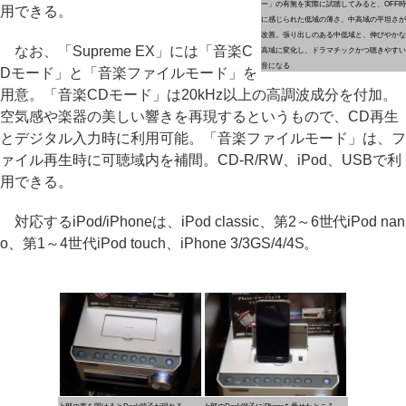
ー」の有無を実際に試聴してみると、OFF時
用できる。
に感じられた低域の薄さ、中高域の平坦さが
改善。張り出しのある中低域と、伸びやかな
なお、「Supreme EX」には「音楽C
高域に変化し、ドラマチックかつ聴きやすい
音になる
Dモード」と「音楽ファイルモード」を
用意。「音楽CDモード」は20kHz以上の高調波成分を付加。
空気感や楽器の美しい響きを再現するというもので、CD再生
とデジタル入力時に利用可能。「音楽ファイルモード」は、フ
ァイル再生時に可聴域内を補間。CD-R/RW、iPod、USBで利
用できる。
対応するiPod/iPhoneは、iPod classic、第2～6世代iPod nan
o、第1～4世代iPod touch、iPhone 3/3GS/4/4S。