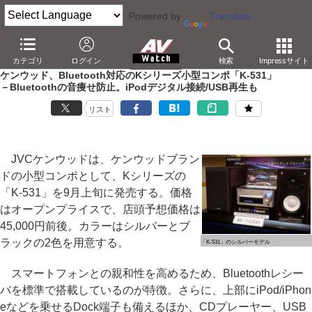
Powered by
Translate
AV Watch
製品
ミニコンポ
カテゴリ
ログイン
検索
Impressサイト
ケンウッド、Bluetooth対応のKシリーズ小型コンポ「K-531」
－Bluetoothの音痩せ防止。iPodデジタル接続/USB再生も
リスト
JVCケンウッドは、ケンウッドブラン
ドの小型コンポとして、Kシリーズの
「K-531」を9月上旬に発売する。価格
はオープンプライスで、店頭予想価格は
45,000円前後。カラーはシルバーとブ
ラックの2色を用意する。
「K-531」のシルバーモデル
スマートフォンとの親和性を高めるため、Bluetoothレシー
バを標準で搭載しているのが特徴。さらに、上部にiPod/iPhon
eなどを乗せるDock端子も備えるほか、CDプレーヤー、USB