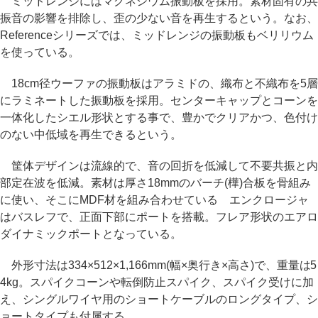
ミッドレンジにはマグネシウム振動板を採用。素材固有の共
振音の影響を排除し、歪の少ない音を再生するという。なお、
Referenceシリーズでは、ミッドレンジの振動板もベリリウム
を使っている。
18cm径ウーファの振動板はアラミドの、織布と不織布を5層
にラミネートした振動板を採用。センターキャップとコーンを
一体化したシエル形状とする事で、豊かでクリアかつ、色付け
のない中低域を再生できるという。
筐体デザインは流線的で、音の回折を低減して不要共振と内
部定在波を低減。素材は厚さ18mmのバーチ(樺)合板を骨組み
に使い、そこにMDF材を組み合わせている エンクロージャ
はバスレフで、正面下部にポートを搭載。フレア形状のエアロ
ダイナミックポートとなっている。
外形寸法は334×512×1,166mm(幅×奥行き×高さ)で、重量は5
4kg。スパイクコーンや転倒防止スパイク、スパイク受けに加
え、シングルワイヤ用のショートケーブルのロングタイプ、シ
ョートタイプも付属する。