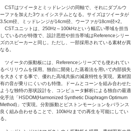
CSTはツイータとミッドレンジの同軸で、それにダブルウ
ーファを加えた3ウェイシステムとなる。サイズはツイータが
3.5cm径、ミッドレンジが14cm径、ウーファが18cm径×2。
CSTユニットは、250Hz～100kHzという幅広い帯域を担当
しているのが特徴で、設計思想や担当帯域はReferenceシリー
ズのスピーカーと同じ。ただし、一部採用されている素材が異
なる。
ツイータの振動板には、Referenceシリーズでも使われてい
るベリリウムを採用。独自に開発した蒸着法を用いて内部損失
を大きくする事で、優れた高域共振の減衰特性を実現。素材固
有の音が乗りにくいのも特徴。ドームとコーンを組み合わせた
ような独特の形状設計を、コンピュータ解析による独自の最適
化手法「HSDOM(Harmonized Synthetic Diaphragm Optimum
Method)」で実現。分割振動とピストンモーションをバランス
良く組み合わせることで、100kHzまでの再生を可能にしてい
る。