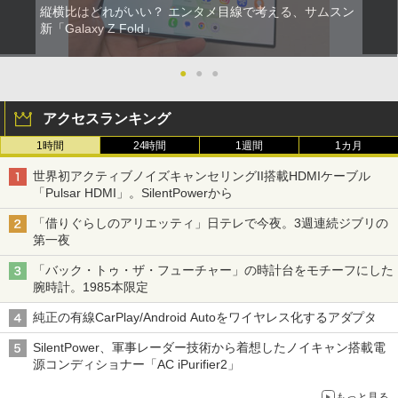
縦横比はどれがいい？ エンタメ目線で考える、サムスン
新「Galaxy Z Fold」
●
●
●
アクセスランキング
1時間
24時間
1週間
1カ月
世界初アクティブノイズキャンセリングII搭載HDMIケーブル
「Pulsar HDMI」。SilentPowerから
「借りぐらしのアリエッティ」日テレで今夜。3週連続ジブリの
第一夜
「バック・トゥ・ザ・フューチャー」の時計台をモチーフにした
腕時計。1985本限定
純正の有線CarPlay/Android Autoをワイヤレス化するアダプタ
SilentPower、軍事レーダー技術から着想したノイキャン搭載電
源コンディショナー「AC iPurifier2」
もっと見る