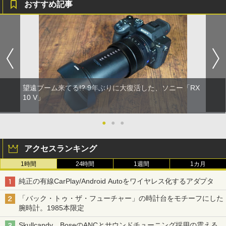
おすすめ記事
望遠ブーム来てる!? 9年ぶりに大復活した、ソニー「RX
10 V」
●
●
●
アクセスランキング
1時間
24時間
1週間
1カ月
純正の有線CarPlay/Android Autoをワイヤレス化するアダプタ
「バック・トゥ・ザ・フューチャー」の時計台をモチーフにした
腕時計。1985本限定
Skullcandy、BoseのANCとサウンドチューニング採用の震える