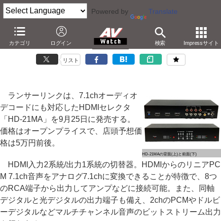
Powered by
Translate
ランサー、7.1ch音声デコードも可能なHDMIセレクタ
カテゴリ
ログイン
検索
Impressサイト
光/同軸デジタルとアナログ音声装備。実売5万円
リスト
ランサーリンクは、7.1chオーディオ
デコードにも対応したHDMIセレクタ
「HD-21MA」を9月25日に発売する。
価格はオープンプライスで、店頭予想価
格は5万円前後。
HD-21MAの背面(上)と前面(下)
HDMI入力2系統/出力1系統の切替器。HDMIからのリニアPC
M 7.1ch音声をアナログ7.1chに変換できることが特徴で、8つ
のRCA端子から出力してアンプなどに接続可能。また、同軸
デジタルと光デジタルの出力端子も備え、2chのPCMやドルビ
ーデジタルなどマルチチャンネル音声のビットストリーム出力