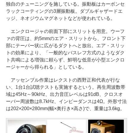
独自のチューニングを施している。振動板はカーボンセ
ラックコーティングの3層振動板。ダブルギャザードエ
ッジ、ネオジウムマグネットなどが使われている。
エンクロージャの前面下部にスリットを用意。ウーフ
ァの背圧は、約5mmのエア・スリットから、フロント下
部にテーパー状に広がるダクトへと放出。エア・スリッ
トの効果により、「一般的なバスレフ方式のようなダク
ト共鳴による増強に頼らず、鮮明な低音が小型エンクロ
ージャーから得られる」としている。
アッセンブル作業はレクストの西野正和代表が行な
い、1台1台試聴テストも実施するという。再生周波数帯
域は45Hz～90kHz、出力音圧レベルは91dB、クロスオ
ーバー周波数は8.7kHz、インピーダンスは4Ω。外形寸法
は202×200×280mm(幅×奥行き×高さ)で、重量は3.6kg。