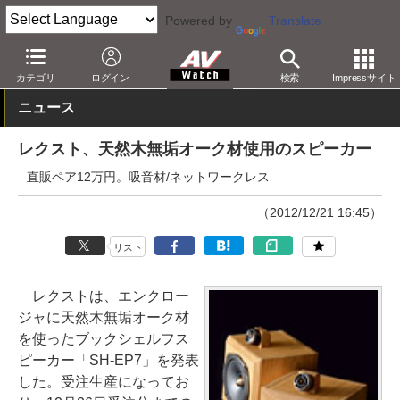
Powered by
Translate
AV Watch
製品
オーディオスピーカー
カテゴリ
ログイン
検索
Impressサイト
ニュース
レクスト、天然木無垢オーク材使用のスピーカー
直販ペア12万円。吸音材/ネットワークレス
（2012/12/21 16:45）
リスト
レクストは、エンクロー
ジャに天然木無垢オーク材
を使ったブックシェルフス
ピーカー「SH-EP7」を発表
した。受注生産になってお