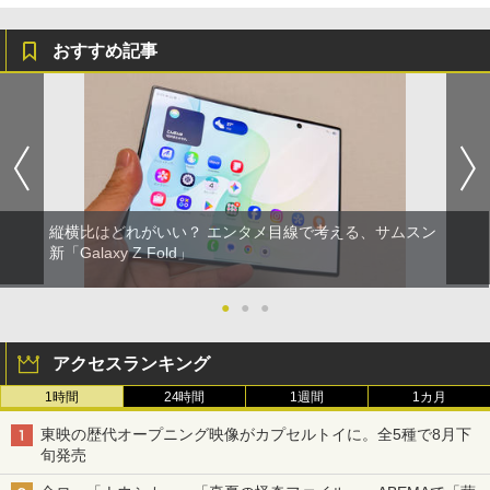
おすすめ記事
縦横比はどれがいい？ エンタメ目線で考える、サムスン
新「Galaxy Z Fold」
●
●
●
アクセスランキング
1時間
24時間
1週間
1カ月
東映の歴代オープニング映像がカプセルトイに。全5種で8月下
旬発売