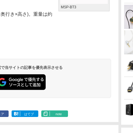
MSP-BT3
幅×奥行き×高さ)。重量は約
 検索で当サイトの記事を優先表示させる
ェア
はてブ
note