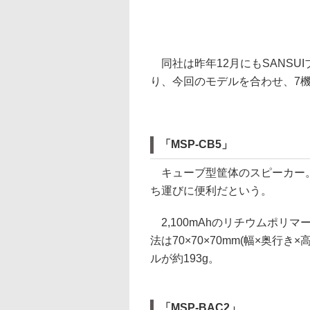
同社は昨年12月にもSANSUIブ
り、今回のモデルを合わせ、7
「MSP-CB5」
キューブ型筐体のスピーカー。
ち運びに便利だという。
2,100mAhのリチウムポリ
法は70×70×70mm(幅×奥行
ルが約193g。
「MSP-BAC2」