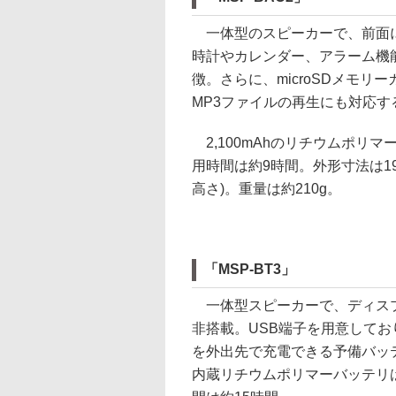
一体型のスピーカーで、前面
時計やカレンダー、アラーム機
徴。さらに、microSDメモリ
MP3ファイルの再生にも対応す
2,100mAhのリチウムポリ
用時間は約9時間。外形寸法は190
高さ)。重量は約210g。
「MSP-BT3」
一体型スピーカーで、ディスプ
非搭載。USB端子を用意して
を外出先で充電できる予備バッ
内蔵リチウムポリマーバッテリは4