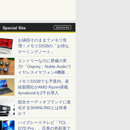
Special Site
お値段そのままでメモリ倍
増！メモリ32GBの「お得な
ゲーミングノート」
エントリーなのに脅威の実
力!「Osprey」Noble Audioワ
イヤレスイヤフォン4機種を
一気に聴く
メモリ32GBでも予算内。産
経新聞社がAMD Ryzen搭載
dynabookを2千台導入
総合オーディオブランドに進
化するSHANLINGとは何者
か？
ハイグレードテレビ「TCL
Q7D Pro」。圧巻の色彩美で