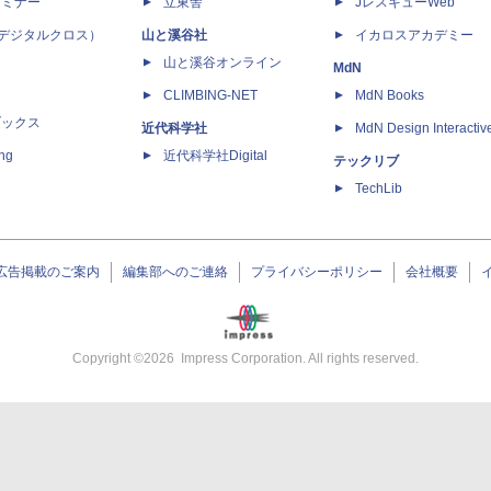
セミナー
立東舎
JレスキューWeb
 X（デジタルクロス）
山と溪谷社
イカロスアカデミー
山と溪谷オンライン
MdN
CLIMBING-NET
MdN Books
ブックス
近代科学社
MdN Design Interactiv
ing
近代科学社Digital
テックリブ
TechLib
広告掲載のご案内
編集部へのご連絡
プライバシーポリシー
会社概要
Copyright ©
2026
Impress Corporation. All rights reserved.