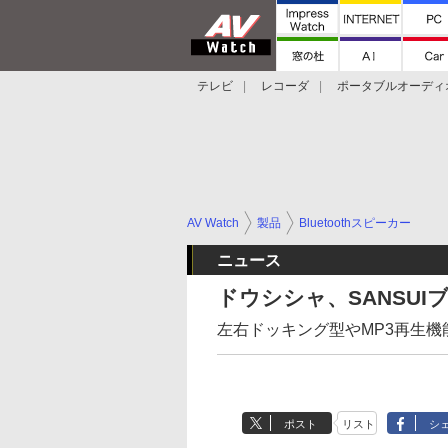
テレビ
レコーダ
ポータブルオーディ
スマートスピーカー
デジカメ
プロジ
AV Watch
製品
Bluetoothスピーカー
ニュース
ドウシシャ、SANSUIブ
左右ドッキング型やMP3再生
ポスト
リスト
シ