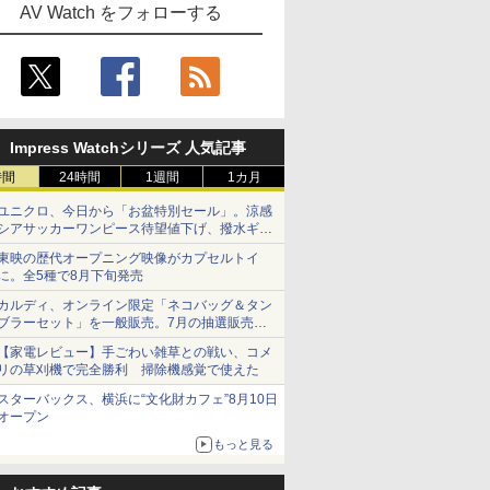
AV Watch をフォローする
Impress Watchシリーズ 人気記事
時間
24時間
1週間
1カ月
ユニクロ、今日から「お盆特別セール」。涼感
シアサッカーワンピース待望値下げ、撥水ギア
ショーツは1990円に
東映の歴代オープニング映像がカプセルトイ
に。全5種で8月下旬発売
カルディ、オンライン限定「ネコバッグ＆タン
ブラーセット」を一般販売。7月の抽選販売の
当選無効分
【家電レビュー】手ごわい雑草との戦い、コメ
リの草刈機で完全勝利 掃除機感覚で使えた
スターバックス、横浜に“文化財カフェ”8月10日
オープン
もっと見る