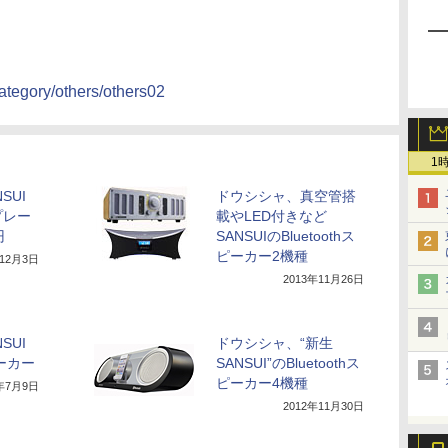
ategory/others/others02
1
SUI
ドウシシャ、真空管搭
プレー
載やLED付きなど
円
SANSUIのBluetoothス
ピーカー2機種
年12月3日
2013年11月26日
SUI
ドウシシャ、“新生
ピーカー
SANSUI”のBluetoothス
ピーカー4機種
3年7月9日
2012年11月30日