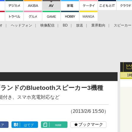
オ
ヘッドフォン
映像配信
BD
放送
業界動向
スピーカー
ェクタ
PS4
BDプレーヤー
映像配信
BD
1
ランドのBluetoothスピーカー3機種
機能付き、スマホ充電対応など
（2013/2/6 15:50）
ブックマーク
ェア
はてブ
note