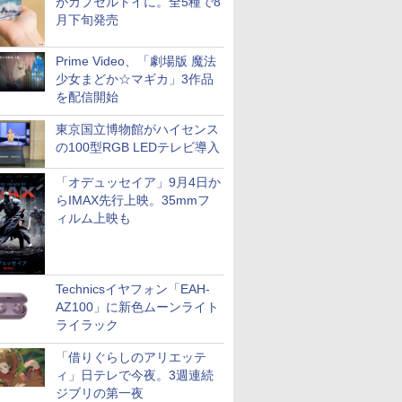
がカプセルトイに。全5種で8
月下旬発売
Prime Video、「劇場版 魔法
少女まどか☆マギカ」3作品
を配信開始
東京国立博物館がハイセンス
の100型RGB LEDテレビ導入
「オデュッセイア」9月4日か
らIMAX先行上映。35mmフ
ィルム上映も
Technicsイヤフォン「EAH-
AZ100」に新色ムーンライト
ライラック
「借りぐらしのアリエッテ
ィ」日テレで今夜。3週連続
ジブリの第一夜