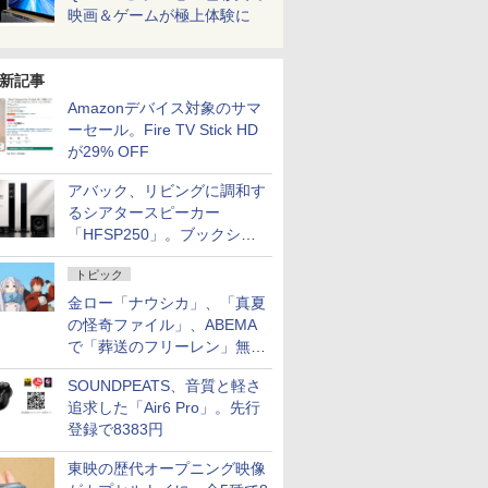
映画＆ゲームが極上体験に
新記事
Amazonデバイス対象のサマ
ーセール。Fire TV Stick HD
が29% OFF
アバック、リビングに調和す
るシアタースピーカー
「HFSP250」。ブックシェ
ルフはペア3万円以下
トピック
金ロー「ナウシカ」、「真夏
の怪奇ファイル」、ABEMA
で「葬送のフリーレン」無料
配信など。夏の特番・配信情
SOUNDPEATS、音質と軽さ
報
追求した「Air6 Pro」。先行
登録で8383円
東映の歴代オープニング映像