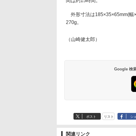
間は約15時間。
外形寸法は185×35×65mm(
270g。
（山崎健太郎）
Google
ポスト
リスト
シ
関連リンク