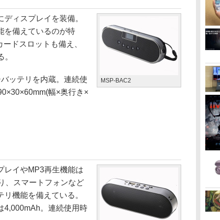
にディスプレイを装備。
能を備えているのが特
ーカードスロットも備え、
る。
マーバッテリを内蔵。連続使
MSP-BAC2
×30×60mm(幅×奥行き×
レイやMP3再生機能は
おり、スマートフォンなど
テリ機能を備えている。
,000mAh。連続使用時