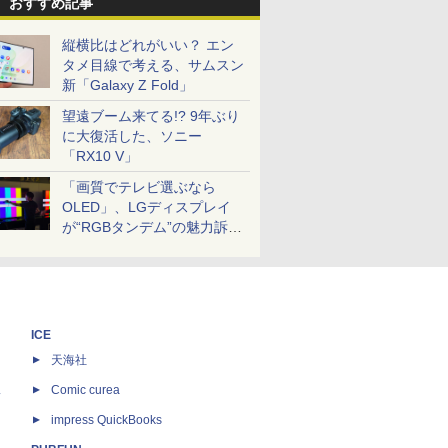
おすすめ記事
縦横比はどれがいい？ エン
タメ目線で考える、サムスン
新「Galaxy Z Fold」
望遠ブーム来てる!? 9年ぶり
に大復活した、ソニー
「RX10 V」
「画質でテレビ選ぶなら
OLED」、LGディスプレイ
が“RGBタンデム”の魅力訴
求。液晶とのガチ比較も
ICE
天海社
ス
Comic curea
impress QuickBooks