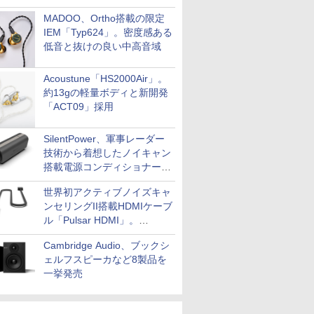
MADOO、Ortho搭載の限定
IEM「Typ624」。密度感ある
低音と抜けの良い中高音域
Acoustune「HS2000Air」。
約13gの軽量ボディと新開発
「ACT09」採用
SilentPower、軍事レーダー
技術から着想したノイキャン
搭載電源コンディショナー
「AC iPurifier2」
世界初アクティブノイズキャ
ンセリングII搭載HDMIケーブ
ル「Pulsar HDMI」。
SilentPowerから
Cambridge Audio、ブックシ
ェルフスピーカなど8製品を
一挙発売