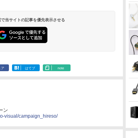
 検索で当サイトの記事を優先表示させる
ェア
はてブ
note
ーン
io-visual/campaign_hireso/