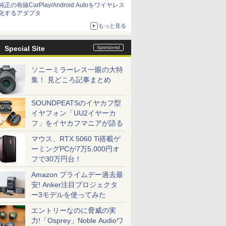
純正の有線CarPlay/Android Autoをワイヤレス
化するアダプタ
もっと見る
Special Site
ソニーミラーレス一眼の大特
集！ 見どころ記事まとめ
SOUNDPEATSのイヤカフ型
イヤフォン「UU2イヤーカ
フ」をイヤカフマニアが語る
マウス、RTX 5060 Ti搭載ゲ
ーミングPCが7万5,000円オ
フで30万円台！
Amazon プライムデー過去最
安! Anker注目プロジェクタ
ー3モデルを使ってみた
エントリーなのに脅威の実
力!「Osprey」Noble Audioワ