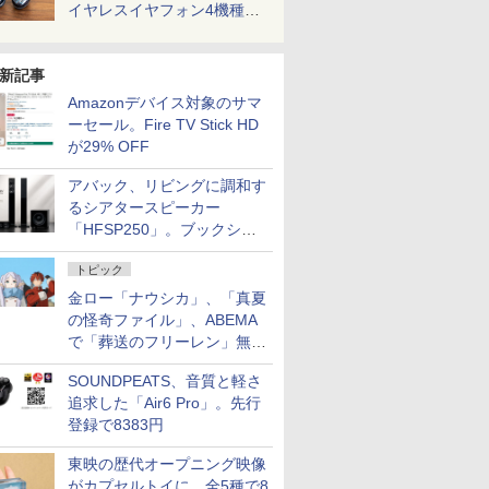
イヤレスイヤフォン4機種を
一気に聴く
新記事
Amazonデバイス対象のサマ
ーセール。Fire TV Stick HD
が29% OFF
アバック、リビングに調和す
るシアタースピーカー
「HFSP250」。ブックシェ
ルフはペア3万円以下
トピック
金ロー「ナウシカ」、「真夏
の怪奇ファイル」、ABEMA
で「葬送のフリーレン」無料
配信など。夏の特番・配信情
SOUNDPEATS、音質と軽さ
報
追求した「Air6 Pro」。先行
登録で8383円
東映の歴代オープニング映像
がカプセルトイに。全5種で8