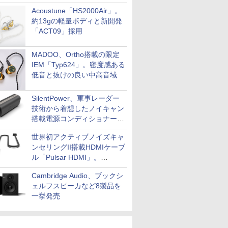
Acoustune「HS2000Air」。
約13gの軽量ボディと新開発
「ACT09」採用
MADOO、Ortho搭載の限定
IEM「Typ624」。密度感ある
低音と抜けの良い中高音域
SilentPower、軍事レーダー
技術から着想したノイキャン
搭載電源コンディショナー
「AC iPurifier2」
世界初アクティブノイズキャ
ンセリングII搭載HDMIケーブ
ル「Pulsar HDMI」。
SilentPowerから
Cambridge Audio、ブックシ
ェルフスピーカなど8製品を
一挙発売