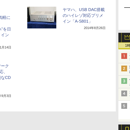
ヤマハ、USB DAC搭載
のハイレゾ対応プリメ
で気軽に
イン「A-S801」
2014年8月26日
ハ”を日
メイン
1
11月14日
ワーク
応、
なCD
4年9月3日