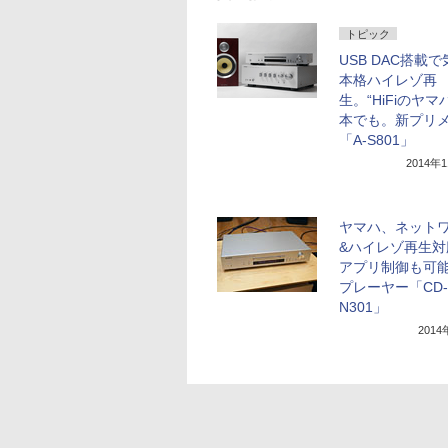
トピック
USB DAC搭載
本格ハイレゾ再
生。“HiFiのヤマ
本でも。新プリ
「A-S801」
2014年
ヤマハ、ネット
&ハイレゾ再生対
アプリ制御も可能
プレーヤー「CD-
N301」
201