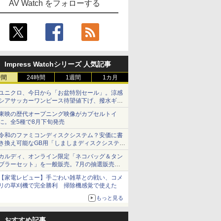
AV Watch をフォローする
Impress Watchシリーズ 人気記事
時間
24時間
1週間
1カ月
ユニクロ、今日から「お盆特別セール」。涼感
シアサッカーワンピース待望値下げ、撥水ギア
ショーツは1990円に
東映の歴代オープニング映像がカプセルトイ
に。全5種で8月下旬発売
令和のファミコンディスクシステム？安価に書
き換え可能なGB用「しましまディスクシステ
ム」
カルディ、オンライン限定「ネコバッグ＆タン
ブラーセット」を一般販売。7月の抽選販売の
当選無効分
【家電レビュー】手ごわい雑草との戦い、コメ
リの草刈機で完全勝利 掃除機感覚で使えた
もっと見る
おすすめ記事