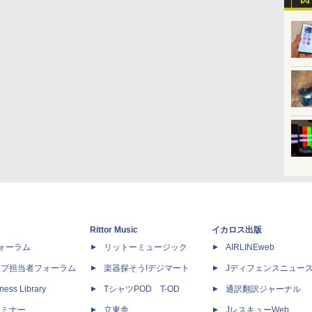
Rittor Music
イカロス出版
dフォーラム
リットーミュージック
AIRLINEweb
ップ担当者フォーラム
楽器探そう!デジマート
Jディフェンスニュー
ness Library
TシャツPOD T-OD
通訳翻訳ジャーナル
セミナー
立東舎
JレスキューWeb