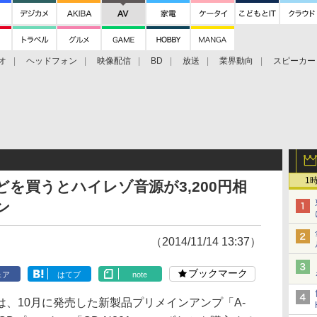
オ
ヘッドフォン
映像配信
BD
放送
業界動向
スピーカー
ェクタ
PS4
BDプレーヤー
映像配信
BD
1
などを買うとハイレゾ音源が3,200円相
ン
（2014/11/14 13:37）
ブックマーク
ェア
はてブ
note
、10月に発売した新製品プリメインアンプ「A-