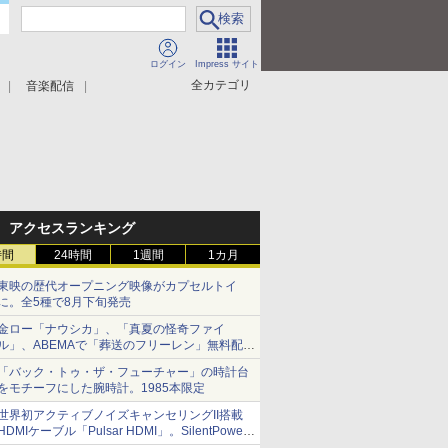
ログイン
Impress サイト
全カテゴリ
音楽配信
アクセスランキング
時間
24時間
1週間
1カ月
東映の歴代オープニング映像がカプセルトイ
に。全5種で8月下旬発売
金ロー「ナウシカ」、「真夏の怪奇ファイ
ル」、ABEMAで「葬送のフリーレン」無料配信
など。夏の特番・配信情報
「バック・トゥ・ザ・フューチャー」の時計台
をモチーフにした腕時計。1985本限定
世界初アクティブノイズキャンセリングII搭載
HDMIケーブル「Pulsar HDMI」。SilentPower
から