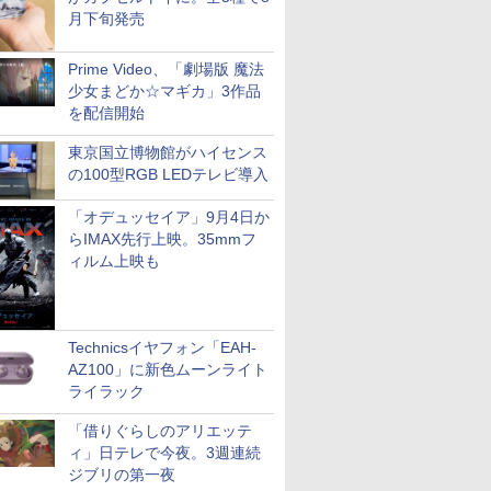
月下旬発売
Prime Video、「劇場版 魔法
少女まどか☆マギカ」3作品
を配信開始
東京国立博物館がハイセンス
の100型RGB LEDテレビ導入
「オデュッセイア」9月4日か
らIMAX先行上映。35mmフ
ィルム上映も
Technicsイヤフォン「EAH-
AZ100」に新色ムーンライト
ライラック
「借りぐらしのアリエッテ
ィ」日テレで今夜。3週連続
ジブリの第一夜