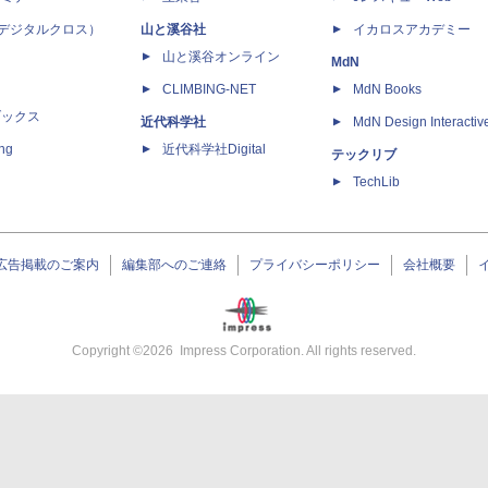
 X（デジタルクロス）
山と溪谷社
イカロスアカデミー
山と溪谷オンライン
MdN
CLIMBING-NET
MdN Books
ブックス
近代科学社
MdN Design Interactiv
ing
近代科学社Digital
テックリブ
TechLib
広告掲載のご案内
編集部へのご連絡
プライバシーポリシー
会社概要
Copyright ©
2026
Impress Corporation. All rights reserved.