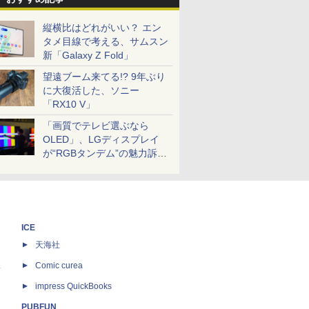
縦横比はどれがいい？ エン
タメ目線で考える、サムスン
新「Galaxy Z Fold」
望遠ブーム来てる!? 9年ぶり
に大復活した、ソニー
「RX10 V」
「画質でテレビ選ぶなら
OLED」、LGディスプレイ
が“RGBタンデム”の魅力訴
求。液晶とのガチ比較も
ICE
天海社
ス
Comic curea
impress QuickBooks
PUBFUN