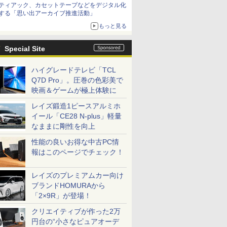
ティアック、カセットテープなどをデジタル化
する「思い出アーカイブ推進活動」
もっと見る
Special Site
ハイグレードテレビ「TCL
Q7D Pro」。圧巻の色彩美で
映画＆ゲームが極上体験に
レイズ鍛造1ピースアルミホ
イール「CE28 N-plus」軽量
なままに剛性を向上
性能の良いお得な中古PC情
報はこのページでチェック！
レイズのプレミアムカー向け
ブランドHOMURAから
「2×9R」が登場！
クリエイティブが作った2万
円台の“小さなピュアオーデ