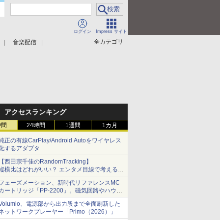
ログイン
Impress サイト
全カテゴリ
音楽配信
アクセスランキング
時間
24時間
1週間
1カ月
純正の有線CarPlay/Android Autoをワイヤレス
化するアダプタ
【西田宗千佳のRandomTracking】
縦横比はどれがいい？ エンタメ目線で考える、
サムスン新「Galaxy Z Fold」
フェーズメーション、新時代リファレンスMC
カートリッジ「PP-2200」。磁気回路やハウジ
ングを根本から見直し
Volumio、電源部から出力段まで全面刷新した
ネットワークプレーヤー「Primo（2026）」