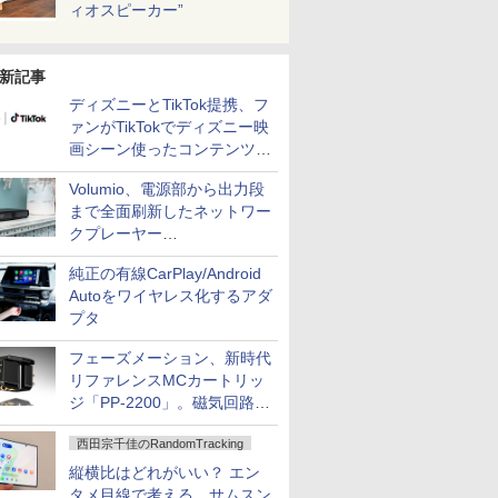
ィオスピーカー”
新記事
ディズニーとTikTok提携、フ
ァンがTikTokでディズニー映
画シーン使ったコンテンツ制
作、Disney+にも配信
Volumio、電源部から出力段
まで全面刷新したネットワー
クプレーヤー
「Primo（2026）」
純正の有線CarPlay/Android
Autoをワイヤレス化するアダ
プタ
フェーズメーション、新時代
リファレンスMCカートリッ
ジ「PP-2200」。磁気回路や
ハウジングを根本から見直し
西田宗千佳のRandomTracking
縦横比はどれがいい？ エン
タメ目線で考える、サムスン