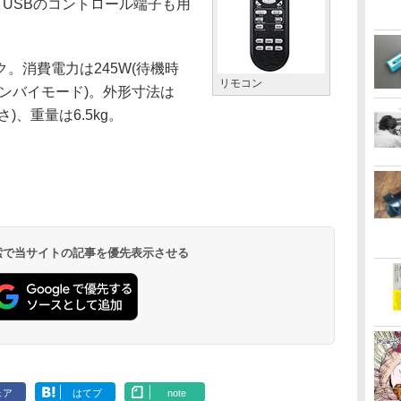
ー、USBのコントロール端子も用
消費電力は245W(待機時
リモコン
スタンバイモード)。外形寸法は
高さ)、重量は6.5kg。
 検索で当サイトの記事を優先表示させる
ェア
はてブ
note