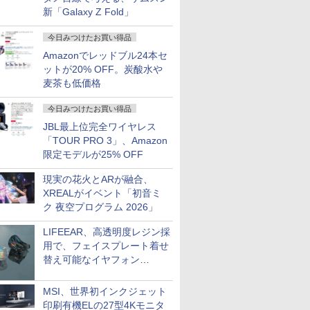
新「Galaxy Z Fold」
今日みつけたお買い得品
Amazonでレッドブル24本セ
ットが20% OFF。炭酸水や
麦茶も低価格
今日みつけたお買い得品
JBL最上位完全ワイヤレス
「TOUR PRO 3」、Amazon
限定モデルが25% OFF
現実の花火とARが融合、
XREALがイベント「初音ミ
ク 夜空プログラム 2026」
LIFEEAR、高透明度レジン採
用で、フェイスプレート着せ
替え可能なイヤフォン
「Nova Shell」
MSI、世界初インクジェット
印刷有機ELの27型4Kモニタ