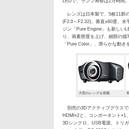
LEDで、ランプ寿命は2万時間
レンズは日本製で、5枚11群の
(F2.0～F2.32)。垂直±6
ジン「Pure Engine」も新
り、画素密度を上げ、細部の描写を可
「Pure Color」、滑らかな動き
大型のレンズを搭載
別売の3Dアクティブグラスで
HDMI×2と、コンポーネント×
3Dシンクロ、USB電源、トリガー