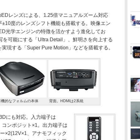
。
EDレンズによる、1.25倍マニュアルズーム対応
0度、水平±10度のレンズシフト機能も搭載する。映像エン
しいLED光学エンジンの特徴を活かすよう進化してお
能にする「Ultra Detail」、鮮明さを向上する
を実現する「Super Pure Motion」などを搭載する。
有機的なフォルムの本体
背面。HDMIは2系統
3Dにも対応。入力端子は
1、コンポジット×1。出力端子は
×2(12V×1、アナモフィック