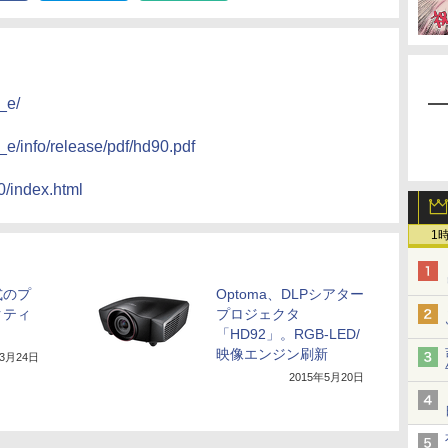
_e/
_e/info/release/pdf/hd90.pdf
0/index.html
1
式のプ
Optoma、DLPシアター
クティ
プロジェクタ
「HD92」。RGB-LED/
映像エンジン刷新
年3月24日
2015年5月20日