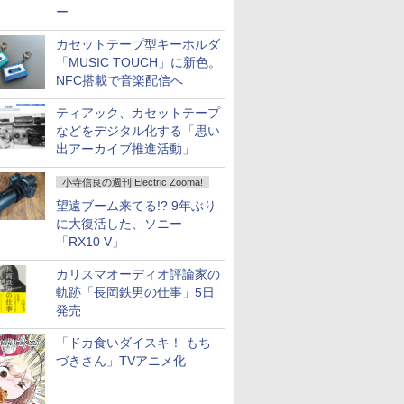
ー
カセットテープ型キーホルダ
「MUSIC TOUCH」に新色。
NFC搭載で音楽配信へ
ティアック、カセットテープ
などをデジタル化する「思い
出アーカイブ推進活動」
小寺信良の週刊 Electric Zooma!
望遠ブーム来てる!? 9年ぶり
に大復活した、ソニー
「RX10 V」
カリスマオーディオ評論家の
軌跡「長岡鉄男の仕事」5日
発売
「ドカ食いダイスキ！ もち
づきさん」TVアニメ化