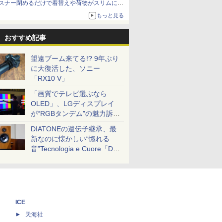
スナー閉めるだけで着替えや荷物がスリムにま
とまる
もっと見る
おすすめ記事
望遠ブーム来てる!? 9年ぶり
に大復活した、ソニー
「RX10 V」
「画質でテレビ選ぶなら
OLED」、LGディスプレイ
が“RGBタンデム”の魅力訴
求。液晶とのガチ比較も
DIATONEの遺伝子継承、最
新なのに懐かしい“惚れる
音”Tecnologia e Cuore「DS-
TC52B」を聴く
ICE
天海社