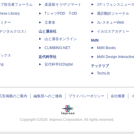
ップ担当者フォーラム
楽器探そう!デジマート
Jディフェンスニュー
ness Library
TシャツPOD T-OD
通訳翻訳ジャーナル
セミナー
立東舎
JレスキューWeb
 X（デジタルクロス）
山と溪谷社
イカロスアカデミー
山と溪谷オンライン
MdN
CLIMBING-NET
MdN Books
ブックス
近代科学社
MdN Design Interactiv
ing
近代科学社Digital
テックリブ
TechLib
広告掲載のご案内
編集部へのご連絡
プライバシーポリシー
会社概要
Copyright ©
2026
Impress Corporation. All rights reserved.