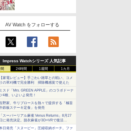
AV Watch をフォローする
Impress Watchシリーズ 人気記事
時間
24時間
1週間
1カ月
【家電レビュー】手ごわい雑草との戦い、コメ
リの草刈機で完全勝利 掃除機感覚で使えた
ミスド「Mrs. GREEN APPLE」のコラボドーナ
ツ4種、いよいよ発売！
吉野家、牛リブロースを熱々で提供する「極旨
牛鉄板ステーキ定食」を発売
「スーパーリアル麻雀 Venus Returns」8月27
日に発売決定。脱衣麻雀が3D×VRで復活
発売から2週間は20%オフになるセールが実施
本日発売「スヌーピー」圧縮収納ポーチ。ファ