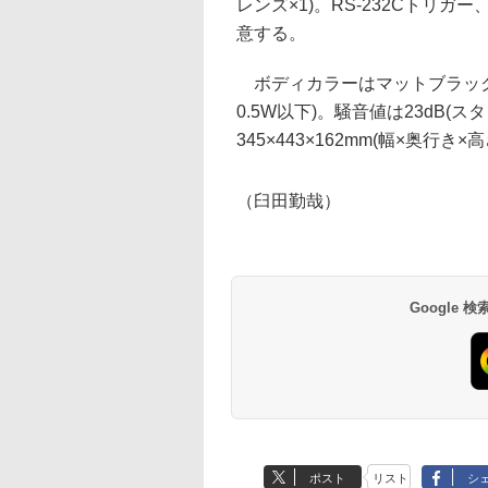
レンズ×1)。RS-232Cトリガ
意する。
ボディカラーはマットブラック。
0.5W以下)。騒音値は23dB(
345×443×162mm(幅×奥行き×
（臼田勤哉）
Google
ポスト
リスト
シ